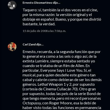
Ernesto Diezmartínez
dijo…
Taquero: sí, también la vi dos veces en el cine,
por la misma razón: la versión original y el
doblaje en español. Bueno, y porque me divirtió
bastante, la verdad.
15 de julio de 2008 a las 7:06 p.m.
Carl Zand
dijo…
Ernesto, recuerda, a la segunda función que por
lo general era como a las seis o algo así, de la
extinta Lumiére, siempre estaba sentado yo
cuando se trataba de un film de Allen. En
particular, Everyone Says I Love You. Sí, el
musical, para quien desdeñe este género tan
cabal y cabrón como debieran de ser los demás
géneros. Lethal Weapon 1 y 2, por supuesto
(cortesía de Cinema Culiacán 70). Otro gran
por supuesto, todas las pels de la serie Bond de
que tengo memoria, pero mi record personal es
Octopussy, con Roger Moore, esa la debí de
haber visto todas las funciones en permanencia