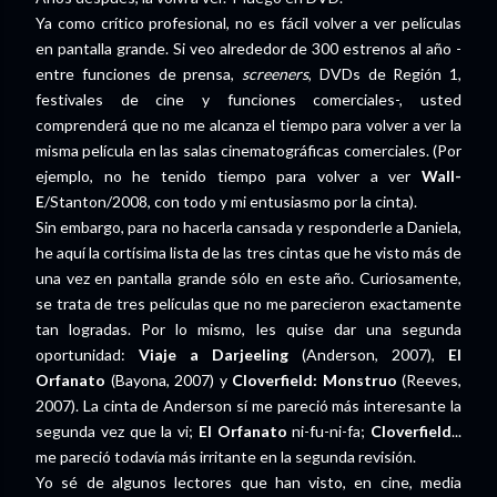
Ya como crítico profesional, no es fácil volver a ver películas
en pantalla grande. Si veo alrededor de 300 estrenos al año -
entre funciones de prensa,
screeners
, DVDs de Región 1,
festivales de cine y funciones comerciales-, usted
comprenderá que no me alcanza el tiempo para volver a ver la
misma película en las salas cinematográficas comerciales. (Por
ejemplo, no he tenido tiempo para volver a ver
Wall-
E
/Stanton/2008, con todo y mi entusiasmo por la cinta).
Sin embargo, para no hacerla cansada y responderle a Daniela,
he aquí la cortísima lista de las tres cintas que he visto más de
una vez en pantalla grande sólo en este año. Curiosamente,
se trata de tres películas que no me parecieron exactamente
tan logradas. Por lo mismo, les quise dar una segunda
oportunidad:
Viaje a Darjeeling
(Anderson, 2007),
El
Orfanato
(Bayona, 2007) y
Cloverfield: Monstruo
(Reeves,
2007). La cinta de Anderson sí me pareció más interesante la
segunda vez que la vi;
El Orfanato
ni-fu-ni-fa;
Cloverfield
...
me pareció todavía más irritante en la segunda revisión.
Yo sé de algunos lectores que han visto, en cine, media