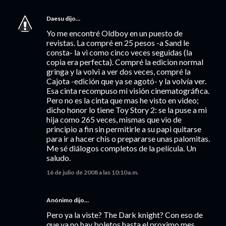
Daesu
dijo…
Yo me encontré Oldboy en un puesto de
revistas. La compré en 25 pesos -a Sand le
consta- la vi como cinco veces seguidas (la
copia era perfecta). Compré la edicion normal
gringa y la volvi a ver dos veces, compré la
Cajota -edición que ya se agotó- y la volvía ver.
Esa cinta recompuso mi visión cinematográfica.
Pero no es la cinta que mas he visto en video;
dicho honor lo tiene Toy Story 2: se la puse a mi
hija como 265 veces, mismas que vio de
principio a fin sin permitirle a su papi quitarse
para ir a hacer chis o prepararse unas palomitas.
Me sé diálogos completos de la película. Un
saludo.
16 de julio de 2008 a las 10:10 a.m.
Anónimo dijo…
Pero ya la viste? The Dark knight? Con eso de
que ya no hay boletos hasta el proximo mes