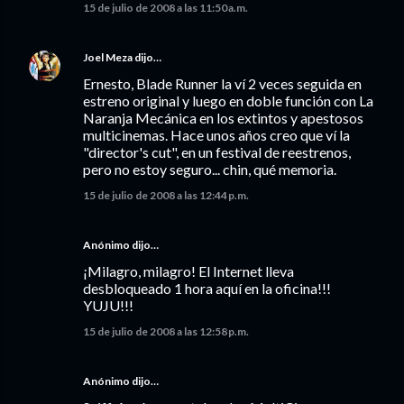
15 de julio de 2008 a las 11:50 a.m.
Joel Meza
dijo…
Ernesto, Blade Runner la ví 2 veces seguida en
estreno original y luego en doble función con La
Naranja Mecánica en los extintos y apestosos
multicinemas. Hace unos años creo que ví la
"director's cut", en un festival de reestrenos,
pero no estoy seguro... chin, qué memoria.
15 de julio de 2008 a las 12:44 p.m.
Anónimo dijo…
¡Milagro, milagro! El Internet lleva
desbloqueado 1 hora aquí en la oficina!!!
YUJU!!!
15 de julio de 2008 a las 12:58 p.m.
Anónimo dijo…