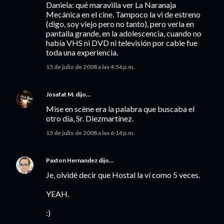
Daniela: qué maravilla ver La Naranaja
Mecánica en el cine. Tampoco la vi de estreno
(digo, soy viejo pero no tanto), pero verla en
pantalla grande, en la adolescencia, cuando no
había VHS ni DVD ni televisión por cable fue
toda una experiencia.
15 de julio de 2008 a las 4:56 p.m.
Josafat M.
dijo…
Mise en scène era la palabra que buscaba el
otro día, Sr. Diezmartínez.
15 de julio de 2008 a las 6:14 p.m.
Paxton Hernandez
dijo…
Je, olvidé decir que Hostal la ví como 5 veces.
YEAH.
:)