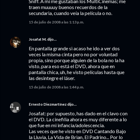
Sniff. A mí me gustaban los MultiCinemas; me
traen muuuuy buenos recuerdos de la
secundaria, cuando veía la película o no.
15 de julio de 2008 a las 1:13 p.m.
Josafat M.
dijo…
En pantalla grande si acaso he ido a ver dos
veces la misma cinta pero no por voluntad
propia, sino porque alguien de la bola no la ha
visto, para eso está el DVD, ahora que en
pantalla chica, uh, he visto películas hasta que
las desintegre el láser.
15 de julio de 2008 a las 1:44 p.m.
Ernesto Diezmartínez
dijo…
Josafat: por supuesto, has dado en el clavo con
el DVD. La cinefilia ahora es muy diferente a lo
que fue en mi infancia/adolescencia.
Las veces que he visto en DVD Cantando Bajo
la Lluvia, La Vida de Brian, El Padrino... Por lo