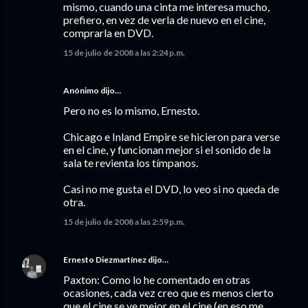
mismo, cuando una cinta me interesa mucho,
prefiero, en vez de verla de nuevo en el cine,
comprarla en DVD.
15 de julio de 2008 a las 2:24 p.m.
Anónimo dijo…
Pero no es lo mismo, Ernesto.
Chicago e Inland Empire se hicieron para verse
en el cine, y funcionan mejor si el sonido de la
sala te revienta los tímpanos.
Casi no me gusta el DVD, lo veo si no queda de
otra.
15 de julio de 2008 a las 2:59 p.m.
Ernesto Diezmartínez
dijo…
Paxton: Como lo he comentado en otras
ocasiones, cada vez creo que es menos cierto
que el cine se ve mejor en el cine (en eso me