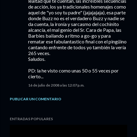
lealtad que te cuentan, las increíbles secuencias
de acción, los ya tradicionales homenajes como
aquel de "yo soy tu padre" (jajajajaja), esa parte
donde Buzz no es el verdadero Buzz y nadie se
da cuenta, la ironía y sarcasmo del cochinito
alcancía, el mal genio del Sr. Cara de Papa, las
Barbies bailando a ritmo a go-go y para
rematar ese fabulantastico final con el pingüino
cantando enfrente de todos yo también la vería
265 veces.
Saludos.
PD: la he visto como unas 50 o 55 veces por
cierto...
16 de julio de 2008 a las 12:07 p.m.
PUBLICAR UN COMENTARIO
ENTRADAS POPULARES