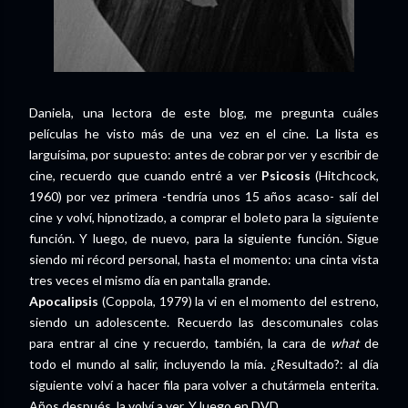
Daniela, una lectora de este blog, me pregunta cuáles
películas he visto más de una vez en el cine. La lista es
larguísima, por supuesto: antes de cobrar por ver y escribir de
cine, recuerdo que cuando entré a ver
Psicosis
(Hitchcock,
1960) por vez primera -tendría unos 15 años acaso- salí del
cine y volví, hipnotizado, a comprar el boleto para la siguiente
función. Y luego, de nuevo, para la siguiente función. Sigue
siendo mi récord personal, hasta el momento: una cinta vista
tres veces el mismo día en pantalla grande.
Apocalipsis
(Coppola, 1979) la vi en el momento del estreno,
siendo un adolescente. Recuerdo las descomunales colas
para entrar al cine y recuerdo, también, la cara de
what
de
todo el mundo al salir, incluyendo la mía. ¿Resultado?: al día
siguiente volví a hacer fila para volver a chutármela enterita.
Años después, la volví a ver. Y luego en DVD.