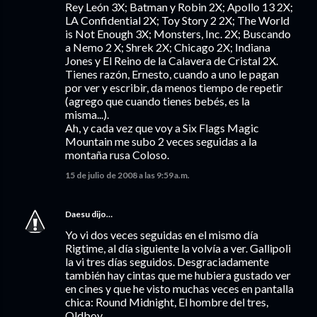
Rey León 3X; Batman y Robin 2X; Apollo 13 2X;
LA Confidential 2X; Toy Story 2 2X; The World
is Not Enough 3X; Monsters, Inc. 2X; Buscando
a Nemo 2 X; Shrek 2X; Chicago 2X; Indiana
Jones y El Reino de la Calavera de Cristal 2X.
Tienes razón, Ernesto, cuando a uno le pagan
por ver y escribir, da menos tiempo de repetir
(agrego que cuando tienes bebés, es la
misma...).
Ah, y cada vez que voy a Six Flags Magic
Mountain me subo 2 veces seguidas a la
montaña rusa Coloso.
15 de julio de 2008 a las 9:59 a.m.
Daesu
dijo…
Yo vi dos veces seguidas en el mismo día
Rigtime, al día siguiente la volvía a ver. Gallipoli
la vi tres días seguidos. Desgraciadamente
también hay cintas que me hubiera gustado ver
en cines y que he visto muchas veces en pantalla
chica: Round Midnight, El hombre del tres,
Oldboy.