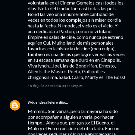
voluntaria en el Cinema Gemelos casi todos los
días. Nota del traductor: casi todas las pels
Bond las veo una innumerable cantidad de
veces en todos los complejos sin misericordia
hasta la fecha. Ni modo, el vicio es el vicio. Y
una dedicada a Paxton, como no vi Inland
Empire en salas de cine, como nunca se estrenó
aquí en Cul. Mulholland, de mis personales
favoritas en la historia del cine (mea culpa),
también es una de las que logré ver varias veces
en su escasa semana que duró en en Cinépolis.
Viva lynch... Joel, las de Bond rifan. Ernesto,
Allen is the Master. Poeta, Gallipoli es
chingonsísima. Salud. Claro, Marty es The Boss!
15 de julio de 2008 a las 11:39 p.m.
@duendecallejero
dijo…
Mmmm... Son varias, pero la mayoría ha sido
por acompañar a alguien a verla, por hacer
tiempo... Ahora que, por gusto: El Bueno, el
Malo y el Feo en un cine del otro lado. Fueron
dos veces seguidas sólo para aprovechar la