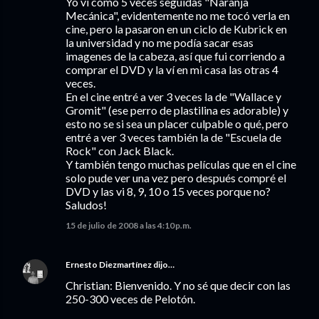
Yo ví como 5 veces seguidas "Naranja
Mecánica", evidentemente no me tocó verla en
cine, pero la pasaron en un ciclo de Kubrick en
la universidad y no me podía sacar esas
imagenes de la cabeza, así que fui corriendo a
comprar el DVD y la ví en mi casa las otras 4
veces.
En el cine entré a ver 3 veces la de "Wallace y
Gromit" (ese perro de plastilina es adorable) y
esto no se si sea un placer culpable o qué, pero
entré a ver 3 veces también la de "Escuela de
Rock" con Jack Black.
Y también tengo muchas películas que en el cine
solo pude ver una vez pero después compré el
DVD y las vi 8, 9, 10 o 15 veces porque no?
Saludos!
15 de julio de 2008 a las 4:10 p.m.
Ernesto Diezmartínez
dijo…
Christian: Bienvenido. Y no sé que decir con las
250-300 veces de Pelotón.