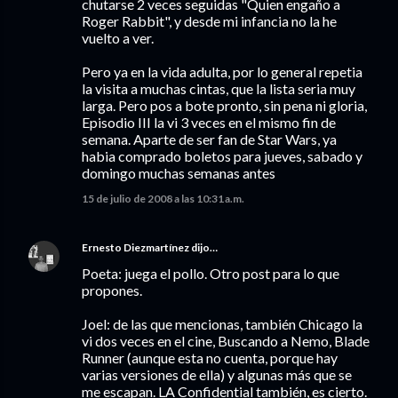
chutarse 2 veces seguidas "Quien engaño a
Roger Rabbit", y desde mi infancia no la he
vuelto a ver.
Pero ya en la vida adulta, por lo general repetia
la visita a muchas cintas, que la lista seria muy
larga. Pero pos a bote pronto, sin pena ni gloria,
Episodio III la vi 3 veces en el mismo fin de
semana. Aparte de ser fan de Star Wars, ya
habia comprado boletos para jueves, sabado y
domingo muchas semanas antes
15 de julio de 2008 a las 10:31 a.m.
Ernesto Diezmartínez
dijo…
Poeta: juega el pollo. Otro post para lo que
propones.
Joel: de las que mencionas, también Chicago la
vi dos veces en el cine, Buscando a Nemo, Blade
Runner (aunque esta no cuenta, porque hay
varias versiones de ella) y algunas más que se
me escapan. LA Confidential también, es cierto.