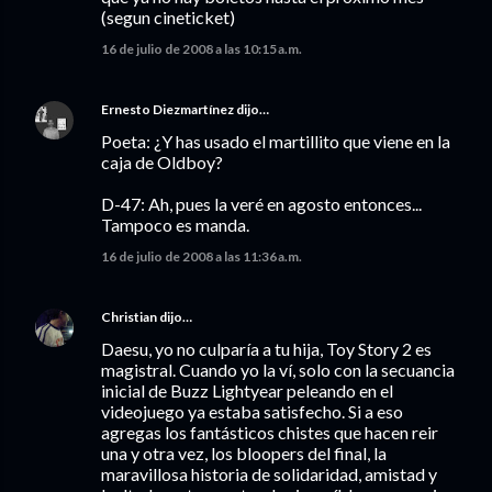
(segun cineticket)
16 de julio de 2008 a las 10:15 a.m.
Ernesto Diezmartínez
dijo…
Poeta: ¿Y has usado el martillito que viene en la
caja de Oldboy?
D-47: Ah, pues la veré en agosto entonces...
Tampoco es manda.
16 de julio de 2008 a las 11:36 a.m.
Christian
dijo…
Daesu, yo no culparía a tu hija, Toy Story 2 es
magistral. Cuando yo la ví, solo con la secuancia
inicial de Buzz Lightyear peleando en el
videojuego ya estaba satisfecho. Si a eso
agregas los fantásticos chistes que hacen reir
una y otra vez, los bloopers del final, la
maravillosa historia de solidaridad, amistad y