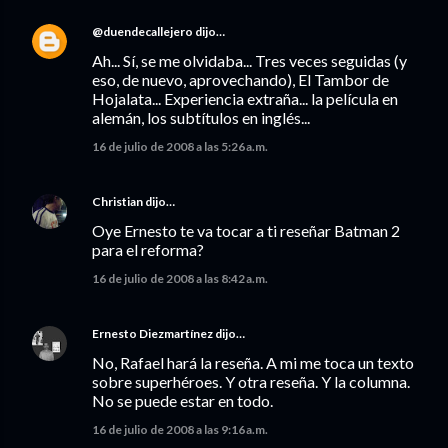
@duendecallejero
dijo…
Ah... Sí, se me olvidaba... Tres veces seguidas (y
eso, de nuevo, aprovechando), El Tambor de
Hojalata... Experiencia extraña... la película en
alemán, los subtítulos en inglés...
16 de julio de 2008 a las 5:26 a.m.
Christian
dijo…
Oye Ernesto te va tocar a ti reseñar Batman 2
para el reforma?
16 de julio de 2008 a las 8:42 a.m.
Ernesto Diezmartínez
dijo…
No, Rafael hará la reseña. A mi me toca un texto
sobre superhéroes. Y otra reseña. Y la columna.
No se puede estar en todo.
16 de julio de 2008 a las 9:16 a.m.