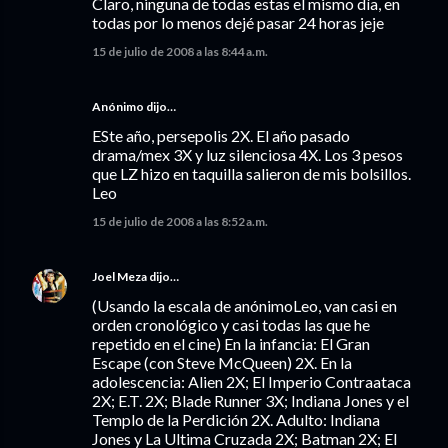
Claro, ninguna de todas estas el mismo día, en
todas por lo menos dejé pasar 24 horas jeje
15 de julio de 2008 a las 8:44 a.m.
Anónimo dijo…
ESte año, persepolis 2X. El año pasado
drama/mex 3X y luz silenciosa 4X. Los 3 pesos
que LZ hizo en taquilla salieron de mis bolsillos.
Leo
15 de julio de 2008 a las 8:52 a.m.
Joel Meza
dijo…
(Usando la escala de anónimoLeo, van casi en
orden cronológico y casi todas las que he
repetido en el cine) En la infancia: El Gran
Escape (con Steve McQueen) 2X. En la
adolescencia: Alien 2X; El Imperio Contraataca
2X; E.T. 2X; Blade Runner 3X; Indiana Jones y el
Templo de la Perdición 2X. Adulto: Indiana
Jones y La Ultima Cruzada 2X; Batman 2X; El