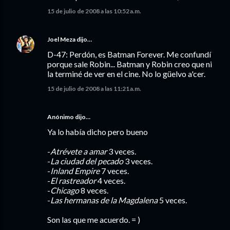
15 de julio de 2008 a las 10:52 a.m.
Joel Meza
dijo…
D-47: Perdón, es Batman Forever. Me confundí
porque sale Robin... Batman y Robin creo que ni
la terminé de ver en el cine. No lo güelvo a'cer.
15 de julio de 2008 a las 11:21 a.m.
Anónimo dijo…
Ya lo había dicho pero bueno
-
Atrévete a amar
3 veces.
-
La ciudad del pecado
3 veces.
-
Inland Empire
7 veces.
-
El rastreador
4 veces.
-
Chicago
8 veces.
-
Las hermanas de la Magdalena
5 veces.
Son las que me acuerdo. = )