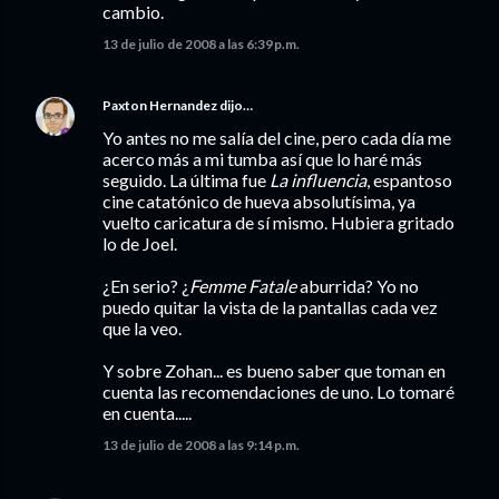
cambio.
13 de julio de 2008 a las 6:39 p.m.
Paxton Hernandez
dijo…
Yo antes no me salía del cine, pero cada día me
acerco más a mi tumba así que lo haré más
seguido. La última fue
La influencia
, espantoso
cine catatónico de hueva absolutísima, ya
vuelto caricatura de sí mismo. Hubiera gritado
lo de Joel.
¿En serio? ¿
Femme Fatale
aburrida? Yo no
puedo quitar la vista de la pantallas cada vez
que la veo.
Y sobre Zohan... es bueno saber que toman en
cuenta las recomendaciones de uno. Lo tomaré
en cuenta.....
13 de julio de 2008 a las 9:14 p.m.