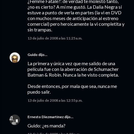
¿Femme Fatale?: de verdad te molestó tanto,
¿no es cierto? A mí me gustó. La Dalia Negra sí
estuve a punto de verla en partes (la vi en DVD
con muchos meses de anticipación al estreno
comercial) pero heroicamente la vi completita y
sin trampas.
13 de julio de 2008 a las 11:25 a.m.
Guido
dijo…
La primera y única vez que me salido de una
película fue con la aberración de Schumacher
Batman & Robin. Nunca la he visto completa.
Desde entonces, por mala que sea, nunca me
puedo salir.
13 de julio de 2008 a las 12:55 p.m.
Ernesto Diezmartínez
dijo…
Guido: ¿es manda?