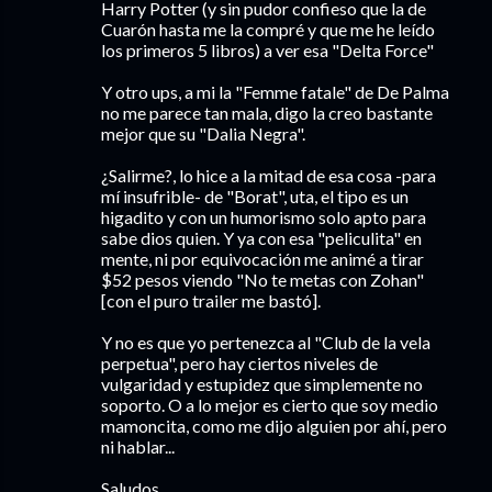
Harry Potter (y sin pudor confieso que la de
Cuarón hasta me la compré y que me he leído
los primeros 5 libros) a ver esa "Delta Force"
Y otro ups, a mi la "Femme fatale" de De Palma
no me parece tan mala, digo la creo bastante
mejor que su "Dalia Negra".
¿Salirme?, lo hice a la mitad de esa cosa -para
mí insufrible- de "Borat", uta, el tipo es un
higadito y con un humorismo solo apto para
sabe dios quien. Y ya con esa "peliculita" en
mente, ni por equivocación me animé a tirar
$52 pesos viendo "No te metas con Zohan"
[con el puro trailer me bastó].
Y no es que yo pertenezca al "Club de la vela
perpetua", pero hay ciertos niveles de
vulgaridad y estupidez que simplemente no
soporto. O a lo mejor es cierto que soy medio
mamoncita, como me dijo alguien por ahí, pero
ni hablar...
Saludos