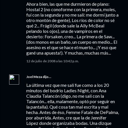
Ahora bien, las que me durmieron de plano:
Hostal 2 (no conoforme con la primera, moles,
fuí con la segunda y no me salí: me dormí junto a
otro montón de gente), Los ríos de color no sé
qué 2... Frágil (donde sale la Ally McBeal
pelando los ojos), una de vampiros en el
desierto: Forsaken, creo... La primera de Saw...
(dos monos en un baño, un cuerpo en medio... El
asesino es el que se hace el muerto... ¡Y eso que
gané una apuesta!). Y muchas, muchas más...
12 de julio de 2008 a las 10:42 p.m.
Joel Meza
dijo…
La última vez que me salí fue como a los 20
minutos del bodrio Ladies Night, con Ana
Claudia Talancón (digo, no me salí con la
Talancón... ella, malamente, optó por seguir en
la pantalla). Qué cosa tan mal escrita y mal
hecha. Antes de éso, Femme Fatale de DePalma,
por aburrida. Antes, cre que la de Jennifer
López donde organizaba bodas. Una dizque