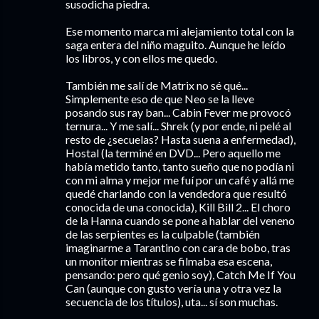
susodicha piedra.
Ese momento marca mi alejamiento total con la
saga entera del niño maguito. Aunque he leído
los libros, y con ellos me quedo.
También me salí de Matrix no sé qué...
Simplemente eso de que Neo se la lleve
posando sus ray ban... Cabin Fever me provocó
ternura... Y me salí... Shrek (y por ende, ni pelé al
resto de ¿secuelas? Hasta suena a enfermedad),
Hostal (la terminé en DVD... Pero aquello me
había metido tanto, tanto sueño que no podía ni
con mi alma y mejor me fuí por un café y allá me
quedé charlando con la vendedora que resultó
conocida de una conocida), Kill Bill 2... El choro
de la Hanna cuando se pone a hablar del veneno
de las serpientes es la culpable (también
imaginarme a Tarantino con cara de bobo, tras
un monitor mientras se filmaba esa escena,
pensando: pero qué genio soy), Catch Me If You
Can (aunque con gusto vería una y otra vez la
secuencia de los títulos), uta... sí son muchas.