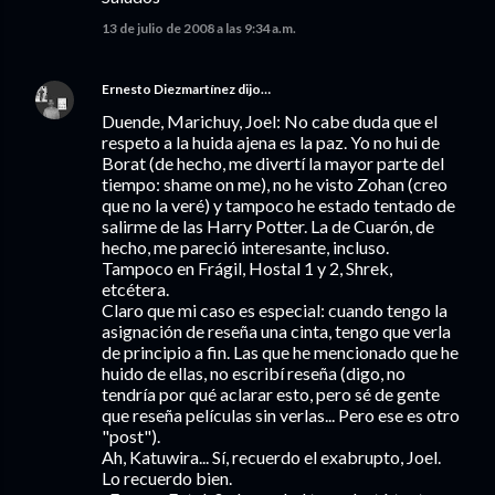
13 de julio de 2008 a las 9:34 a.m.
Ernesto Diezmartínez
dijo…
Duende, Marichuy, Joel: No cabe duda que el
respeto a la huida ajena es la paz. Yo no hui de
Borat (de hecho, me divertí la mayor parte del
tiempo: shame on me), no he visto Zohan (creo
que no la veré) y tampoco he estado tentado de
salirme de las Harry Potter. La de Cuarón, de
hecho, me pareció interesante, incluso.
Tampoco en Frágil, Hostal 1 y 2, Shrek,
etcétera.
Claro que mi caso es especial: cuando tengo la
asignación de reseña una cinta, tengo que verla
de principio a fin. Las que he mencionado que he
huido de ellas, no escribí reseña (digo, no
tendría por qué aclarar esto, pero sé de gente
que reseña películas sin verlas... Pero ese es otro
"post").
Ah, Katuwira... Sí, recuerdo el exabrupto, Joel.
Lo recuerdo bien.