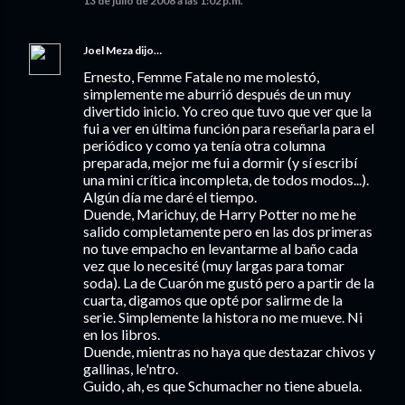
13 de julio de 2008 a las 1:02 p.m.
Joel Meza
dijo…
Ernesto, Femme Fatale no me molestó,
simplemente me aburrió después de un muy
divertido inicio. Yo creo que tuvo que ver que la
fui a ver en última función para reseñarla para el
periódico y como ya tenía otra columna
preparada, mejor me fui a dormir (y sí escribí
una mini crítica incompleta, de todos modos...).
Algún día me daré el tiempo.
Duende, Marichuy, de Harry Potter no me he
salido completamente pero en las dos primeras
no tuve empacho en levantarme al baño cada
vez que lo necesité (muy largas para tomar
soda). La de Cuarón me gustó pero a partir de la
cuarta, digamos que opté por salirme de la
serie. Simplemente la histora no me mueve. Ni
en los libros.
Duende, mientras no haya que destazar chivos y
gallinas, le'ntro.
Guido, ah, es que Schumacher no tiene abuela.