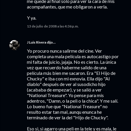
me quede al final solo para ver la cara de mis
acompañantes, que me obligaron a verla.
Y ya.
13 de julio de 2008 a las 4:36 p.m.
J Luis Rivera
dijo…
Yo procuro nunca salirme del cine. Ver
completa una mala película es autocastigo por
mi falta de juicio, jajaja. No es cierto. La única
vez que recuerdo haberme salido de una
película más bien me sacaron. Era "El Hijo de
Chucky" e iba con mi exnovia. Ella dijo "Al
diablo" después de ver al susodicho hijo
(acababa de empezar), y se salió a ver
"National Treasure". Yo pense para mis
adentros, "Damn, o la peli o la chica". Y me salí.
Lo bueno fue que "National Treasure" no
resulto estar tan mal, aunqu enunca he
terminado de ver la del "Hijo de Chucky".
Eso si, si agarro una peli en la tele y es mala, le