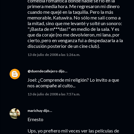
comedia romántica donde nadie se rió en la
primera media hora. Me regresaron mi dinero
cuando me quejé en la taquilla. Pero la más
memorable, Katuwira. No sólo me salí como a
la mitad, sino que me levanté y solté un sonoro:
"¡Basta de m***das!" en medio de la sala. Y es
que da coraje (no me devolvieron, mi lana, por
cierto, pero en venganza fui a despedazarla a la
discusión posterior de un cine club).
13 de julio de 2008 a las 1:26 a.m.
@duendecallejero
dijo…
Joel: ¿Comprende mi religión? Lo invito a que
nos acompañe al culto...
13 de julio de 2008 a las 7:57 a.m.
marichuy
dijo…
Ernesto
Ups, yo prefiero mil veces ver las películas de