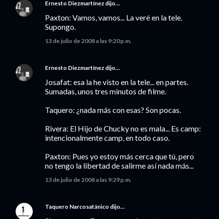
Ernesto Diezmartínez
dijo…
Paxton: Vamos, vamos... La veré en la tele.
Supongo.
13 de julio de 2008 a las 9:20 p.m.
Ernesto Diezmartínez
dijo…
Josafat: esa la he visto en la tele... en partes.
Sumadas, unos tres minutos de filme.
Taquero: ¿nada más con esas? Son pocas.
Rivera: El Hijo de Chucky no es mala... Es camp:
intencionalmente camp, en todo caso.
Paxton: Pues yo estoy más cerca que tú, pero
no tengo la libertad de salirme así nada más...
13 de julio de 2008 a las 9:29 p.m.
Taquero Narcosatánico
dijo…