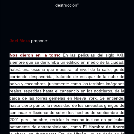
destrucción"
Joel Meza
propone:
Nos dieron en la torre
:
En las películas del siglo XXI,
siempre que se derrumba un edificio en medio de la ciudad,
habrá una escena que muestra, al nivel de la calle, gente
corriendo despavorida, tratando de escapar de la nube de
polvo y escombros, justamente como las terribles imágenes
reales, repetidas hasta el cansancio en los noticieros, de la
caída de las torres gemelas en Nueva York. Se entiende,
hasta cierto punto, la necesidad de los cineastas gringos de
continuar reflexionando sobre los hechos de septiembre de
2001 pero, hombre, reciclar la escena incluso en películas
netamente de entretenimiento, como
El Hombre de Acero
y, ahora, en
Avengers: Era de Ultrón
, ya es darle en la