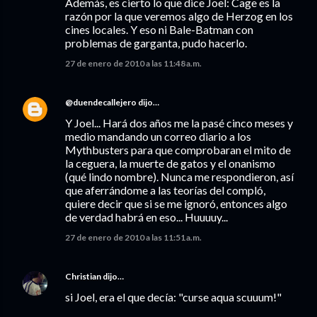
Además, es cierto lo que dice Joel: Cage es la
razón por la que veremos algo de Herzog en los
cines locales. Y eso ni Bale-Batman con
problemas de garganta, pudo hacerlo.
27 de enero de 2010 a las 11:48 a.m.
@duendecallejero
dijo…
Y Joel... Hará dos años me la pasé cinco meses y
medio mandando un correo diario a los
Mythbusters para que comprobaran el mito de
la ceguera, la muerte de gatos y el onanismo
(qué lindo nombre). Nunca me respondieron, así
que aferrándome a las teorías del compló,
quiere decir que si se me ignoró, entonces algo
de verdad habrá en eso... Huuuuy...
27 de enero de 2010 a las 11:51 a.m.
Christian
dijo…
si Joel, era el que decía: "curse aqua scuuum!"