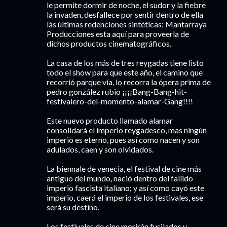
le permite dormir de noche, el sudor y la fiebre
la invaden, desfallece por sentir dentro de ella
lás últimas redenciones sintéticas: Mantarraya
Producciones esta aquí para proveerla de
dichos productos cinematográficos.
La casa de los más de tres reygadas tiene listo
todo el show para que este año, el camino que
recorrió parque vía, lo recorra la ópera prima de
pedro gonzález rubio ¡¡¡¡Bang-Bang-hit-
festivalero-del-momento-alamar-Gang!!!!
Este nuevo producto llamado alamar
consolidará el imperio reygadesco, mas ningún
imperio es eterno, pues así como nacen y son
adulados, caen y son olvidados.
La biennale de venecia, el festival de cine más
antiguo del mundo, nació dentro del fallido
imperio fascista italiano; y así como cayó este
imperio, caerá el imperio de los festivales, ese
será su destino.
Los festivales de cine morirán fusilados y