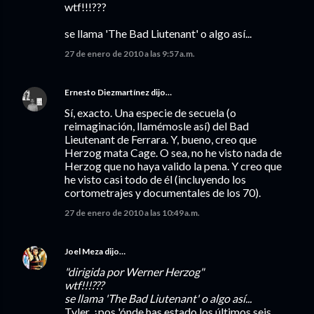
wtf!!!???
se llama 'The Bad Liutenant' o algo así...
27 de enero de 2010 a las 9:57 a.m.
Ernesto Diezmartínez
dijo…
Sí, exacto. Una especie de secuela (o
reimaginación, llamémosle así) del Bad
Lieutenant de Ferrara. Y, bueno, creo que
Herzog mata Cage. O sea, no he visto nada de
Herzog que no haya valido la pena. Y creo que
he visto casi todo de él (incluyendo los
cortometrajes y documentales de los 70).
27 de enero de 2010 a las 10:49 a.m.
Joel Meza
dijo…
"dirigida por Werner Herzog"
wtf!!!???
se llama 'The Bad Liutenant' o algo así...
Tyler, ¿pos 'ónde has estado los últimos seis