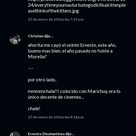
24/everytimeyoumasturbategodkillsakittenple
asethinkofthekittens.jpg
27 de enero de 2010 a las 7:57 a.m.
Christian
dijo…
ahorita me cayó el veinte Ernesto, este año,
bueno mas bien, el año pasado no fuiste a
Morelia?
---
por otro lado,
mmmmchala!!! coincido con Marichuy, era lo
único decente de cinemex...
chale!
27 de enero de 2010 a las 8:18 a.m.
Ernesto Diezmartínez
dijo…