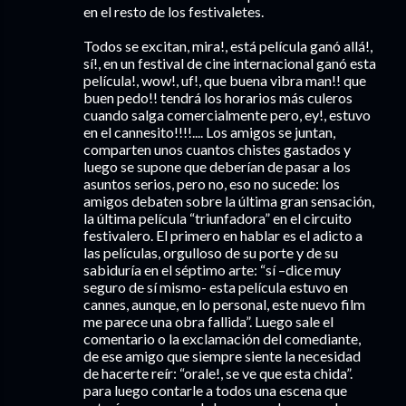
en el resto de los festivaletes.
Todos se excitan, mira!, está película ganó allá!,
sí!, en un festival de cine internacional ganó esta
película!, wow!, uf!, que buena vibra man!! que
buen pedo!! tendrá los horarios más culeros
cuando salga comercialmente pero, ey!, estuvo
en el cannesito!!!!.... Los amigos se juntan,
comparten unos cuantos chistes gastados y
luego se supone que deberían de pasar a los
asuntos serios, pero no, eso no sucede: los
amigos debaten sobre la última gran sensación,
la última película “triunfadora” en el circuito
festivalero. El primero en hablar es el adicto a
las películas, orgulloso de su porte y de su
sabiduría en el séptimo arte: “sí –dice muy
seguro de sí mismo- esta película estuvo en
cannes, aunque, en lo personal, este nuevo film
me parece una obra fallida”. Luego sale el
comentario o la exclamación del comediante,
de ese amigo que siempre siente la necesidad
de hacerte reír: “orale!, se ve que esta chida”.
para luego contarle a todos una escena que