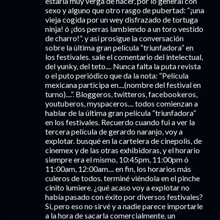
estaría muy verga de hacer, por lo general con
sexo y alguno que otro rasgo de pubertad: “¡una
vieja cogida por un wey disfrazado de tortuga
ninja! ó ¡dos perras lambiendo a un toro vestido
de charro!”. y así prosigue la conversación
sobre la última gran película “triunfadora” en
los festivales. sale el comentario del intelectual,
del yunky, del teto.... Nunca falta la puta revista
o el puto periódico que da la nota: “Película
mexicana participa en....(nombre del festival en
turno)....”. Bloggeros, twitteros, facebookeros,
youtuberos, myspaceros.... todos comienzan a
hablar de la última gran película “triunfadora”
en los festivales. Recuerdo cuando fui a ver la
tercera película de gerardo naranjo, voy a
explotar. busqué en la cartelera de cinepolis, de
cinemex y de las otras exhibidoras, y el horario
siempre era el mismo, 10:45pm, 11:00pm ó
11:00am, 12:00am.... en fin, los horarios más
culeros de todos. terminé viéndola en el pinche
cinito lumiere. ¿qué acaso voy a explotar no
había pasado con éxito por diversos festivales?
Sí, pero eso no sirvé y a nadie parece importarle
a la hora de sacarla comercialmente. un