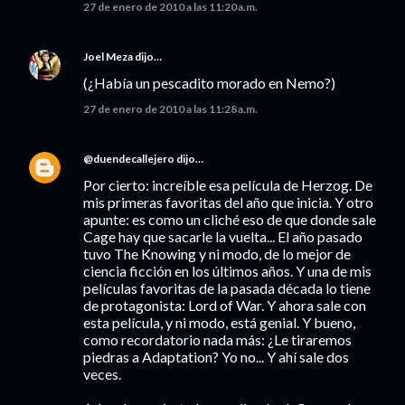
27 de enero de 2010 a las 11:20 a.m.
Joel Meza
dijo…
(¿Había un pescadito morado en Nemo?)
27 de enero de 2010 a las 11:28 a.m.
@duendecallejero
dijo…
Por cierto: increíble esa película de Herzog. De
mis primeras favoritas del año que inicia. Y otro
apunte: es como un cliché eso de que donde sale
Cage hay que sacarle la vuelta... El año pasado
tuvo The Knowing y ni modo, de lo mejor de
ciencia ficción en los últimos años. Y una de mis
películas favoritas de la pasada década lo tiene
de protagonista: Lord of War. Y ahora sale con
esta película, y ni modo, está genial. Y bueno,
como recordatorio nada más: ¿Le tiraremos
piedras a Adaptation? Yo no... Y ahí sale dos
veces.