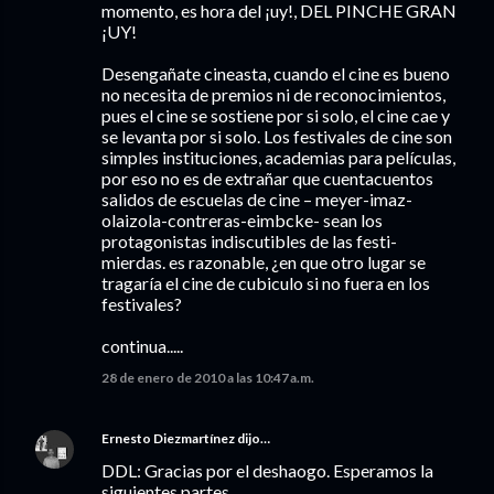
momento, es hora del ¡uy!, DEL PINCHE GRAN
¡UY!
Desengañate cineasta, cuando el cine es bueno
no necesita de premios ni de reconocimientos,
pues el cine se sostiene por si solo, el cine cae y
se levanta por si solo. Los festivales de cine son
simples instituciones, academias para películas,
por eso no es de extrañar que cuentacuentos
salidos de escuelas de cine – meyer-imaz-
olaizola-contreras-eimbcke- sean los
protagonistas indiscutibles de las festi-
mierdas. es razonable, ¿en que otro lugar se
tragaría el cine de cubiculo si no fuera en los
festivales?
continua.....
28 de enero de 2010 a las 10:47 a.m.
Ernesto Diezmartínez
dijo…
DDL: Gracias por el deshaogo. Esperamos la
siguientes partes.