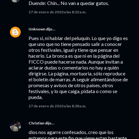
Duende: Chin... No van a quedar gatos.
27 de enero de 2010 a las 8:32 a.m.
Unknown
dijo…
Pues si, ni hablar del peluquín. Lo que yo digo es
que uno que no tiene pensado salir a conocer
otros festivales, igual y tiene que pensar en
hacerlo. La bronca es que ni en la página del
FICCO puede hacerse nada. Aunque invitan a
aclarar dudas o comentarios no hay a quién
dirigirse. La página, mortuoria, sólo reproduce
el boletín de marras. A seguir alimentándose de
promesas y avisos de otros países, otros
festivales, y lo que caiga, pidata o como se
pueda.
27 de enero de 2010 a las 8:38 a.m.
Christian
dijo…
dios nos agarre confesados, creo que los
estrenos para este fin que viene estan bastante