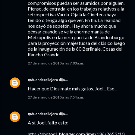
compromisos puedan ser asumidos por alguien.
Pienso, de entrada, en los trabajos relativos a la
retrospectiva Varda. Ojalá la Cineteca haya
tenido o tenga algo que ver. En fin. La realidad
nos cayó de sopetón. Hay ahora mucho que
pénsar cuando se ve la enorme manta de
Metrópolis en la mera puerta de Brandenburgo
para la proyección majestuosa del clásico luego
de la inauguración de ls 60 Berlinale. Cosas del
Rancho Grande.
27 de enero de 2010 a las 7:03 a.m.
@duendecallejero
dijo…
Hacer que Dios mate más gatos, Joel... Eso...
27 de enero de 2010 a las 7:54 a.m.
@duendecallejero
dijo…
A sí, Joel, falto esto:
http://photos1.blogger.com/img/196/2653/10