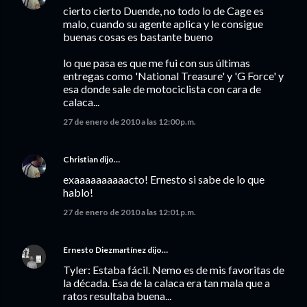
cierto cierto Duende, no todo lo de Cage es
malo, cuando su agente aplica y le consigue
buenas cosas es bastante bueno
lo que pasa es que me fui con sus últimas
entregas como 'National Treasure' y 'G Force' y
esa donde sale de motociclista con cara de
calaca...
27 de enero de 2010 a las 12:00 p.m.
Christian
dijo…
exaaaaaaaaaacto! Ernesto si sabe de lo que
hablo!
27 de enero de 2010 a las 12:01 p.m.
Ernesto Diezmartínez
dijo…
Tyler: Estaba fácil. Nemo es de mis favoritas de
la década. Esa de la calaca era tan mala que a
ratos resultaba buena...