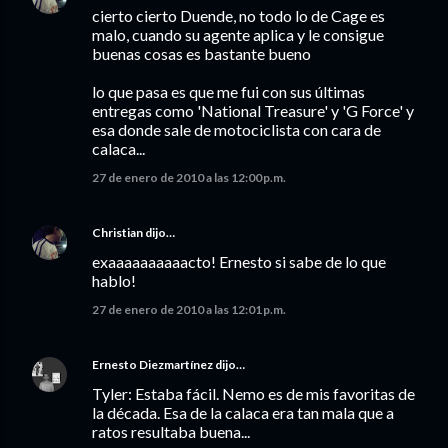
cierto cierto Duende, no todo lo de Cage es
malo, cuando su agente aplica y le consigue
buenas cosas es bastante bueno
lo que pasa es que me fui con sus últimas
entregas como 'National Treasure' y 'G Force' y
esa donde sale de motociclista con cara de
calaca...
27 de enero de 2010 a las 12:00 p.m.
Christian
dijo…
exaaaaaaaaaacto! Ernesto si sabe de lo que
hablo!
27 de enero de 2010 a las 12:01 p.m.
Ernesto Diezmartínez
dijo…
Tyler: Estaba fácil. Nemo es de mis favoritas de
la década. Esa de la calaca era tan mala que a
ratos resultaba buena...