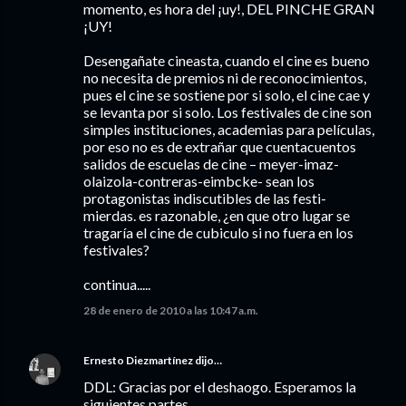
momento, es hora del ¡uy!, DEL PINCHE GRAN
¡UY!
Desengañate cineasta, cuando el cine es bueno
no necesita de premios ni de reconocimientos,
pues el cine se sostiene por si solo, el cine cae y
se levanta por si solo. Los festivales de cine son
simples instituciones, academias para películas,
por eso no es de extrañar que cuentacuentos
salidos de escuelas de cine – meyer-imaz-
olaizola-contreras-eimbcke- sean los
protagonistas indiscutibles de las festi-
mierdas. es razonable, ¿en que otro lugar se
tragaría el cine de cubiculo si no fuera en los
festivales?
continua.....
28 de enero de 2010 a las 10:47 a.m.
Ernesto Diezmartínez
dijo…
DDL: Gracias por el deshaogo. Esperamos la
siguientes partes.