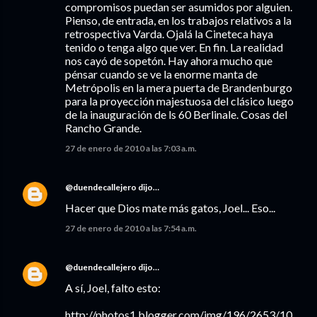
compromisos puedan ser asumidos por alguien.
Pienso, de entrada, en los trabajos relativos a la
retrospectiva Varda. Ojalá la Cineteca haya
tenido o tenga algo que ver. En fin. La realidad
nos cayó de sopetón. Hay ahora mucho que
pénsar cuando se ve la enorme manta de
Metrópolis en la mera puerta de Brandenburgo
para la proyección majestuosa del clásico luego
de la inauguración de ls 60 Berlinale. Cosas del
Rancho Grande.
27 de enero de 2010 a las 7:03 a.m.
@duendecallejero
dijo…
Hacer que Dios mate más gatos, Joel... Eso...
27 de enero de 2010 a las 7:54 a.m.
@duendecallejero
dijo…
A sí, Joel, falto esto:
http://photos1.blogger.com/img/196/2653/10