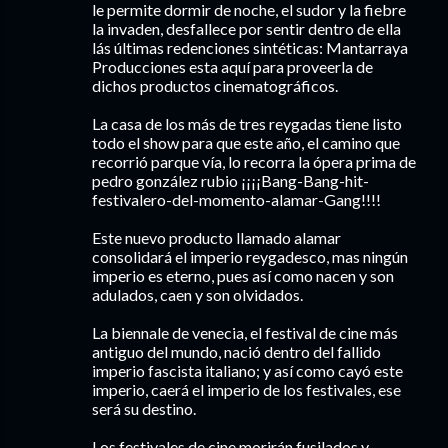
le permite dormir de noche, el sudor y la fiebre
la invaden, desfallece por sentir dentro de ella
lás últimas redenciones sintéticas: Mantarraya
Producciones esta aquí para proveerla de
dichos productos cinematográficos.
La casa de los más de tres reygadas tiene listo
todo el show para que este año, el camino que
recorrió parque vía, lo recorra la ópera prima de
pedro gonzález rubio ¡¡¡¡Bang-Bang-hit-
festivalero-del-momento-alamar-Gang!!!!
Este nuevo producto llamado alamar
consolidará el imperio reygadesco, mas ningún
imperio es eterno, pues así como nacen y son
adulados, caen y son olvidados.
La biennale de venecia, el festival de cine más
antiguo del mundo, nació dentro del fallido
imperio fascista italiano; y así como cayó este
imperio, caerá el imperio de los festivales, ese
será su destino.
Los festivales de cine morirán fusilados y