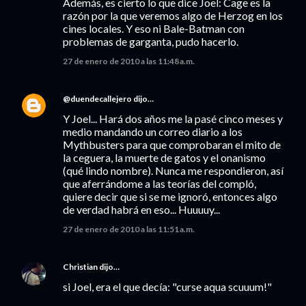
Además, es cierto lo que dice Joel: Cage es la
razón por la que veremos algo de Herzog en los
cines locales. Y eso ni Bale-Batman con
problemas de garganta, pudo hacerlo.
27 de enero de 2010 a las 11:48 a.m.
@duendecallejero
dijo…
Y Joel... Hará dos años me la pasé cinco meses y
medio mandando un correo diario a los
Mythbusters para que comprobaran el mito de
la ceguera, la muerte de gatos y el onanismo
(qué lindo nombre). Nunca me respondieron, así
que aferrándome a las teorías del compló,
quiere decir que si se me ignoró, entonces algo
de verdad habrá en eso... Huuuuy...
27 de enero de 2010 a las 11:51 a.m.
Christian
dijo…
si Joel, era el que decía: "curse aqua scuuum!"