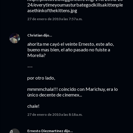
24/everytimeyoumasturbategodkillsakittenple
asethinkofthekittens.jpg
27 de enero de 2010 a las 7:57 a.m.
Christian
dijo…
ahorita me cayó el veinte Ernesto, este año,
bueno mas bien, el año pasado no fuiste a
Morelia?
---
por otro lado,
mmmmchala!!! coincido con Marichuy, era lo
único decente de cinemex...
chale!
27 de enero de 2010 a las 8:18 a.m.
Ernesto Diezmartínez
dijo…