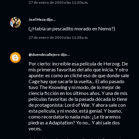
27 de enero de 2010 a las 11:20 a.m.
Joel Meza
dijo…
(¿Había un pescadito morado en Nemo?)
27 de enero de 2010 a las 11:28 a.m.
@duendecallejero
dijo…
Por cierto: increíble esa película de Herzog. De
mis primeras favoritas del año que inicia. Y otro
apunte: es como un cliché eso de que donde sale
Cage hay que sacarle la vuelta... El año pasado
tuvo The Knowing y ni modo, de lo mejor de
ciencia ficción en los últimos años. Y una de mis
películas favoritas de la pasada década lo tiene
de protagonista: Lord of War. Y ahora sale con
esta película, y ni modo, está genial. Y bueno,
como recordatorio nada más: ¿Le tiraremos
piedras a Adaptation? Yo no... Y ahí sale dos
veces.