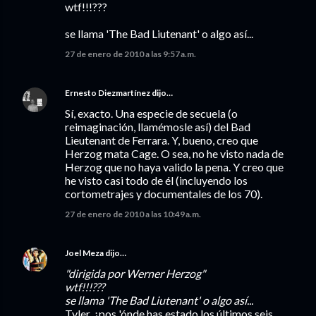
wtf!!!???
se llama 'The Bad Liutenant' o algo así...
27 de enero de 2010 a las 9:57 a.m.
Ernesto Diezmartínez
dijo…
Sí, exacto. Una especie de secuela (o
reimaginación, llamémosle así) del Bad
Lieutenant de Ferrara. Y, bueno, creo que
Herzog mata Cage. O sea, no he visto nada de
Herzog que no haya valido la pena. Y creo que
he visto casi todo de él (incluyendo los
cortometrajes y documentales de los 70).
27 de enero de 2010 a las 10:49 a.m.
Joel Meza
dijo…
"dirigida por Werner Herzog"
wtf!!!???
se llama 'The Bad Liutenant' o algo así...
Tyler, ¿pos 'ónde has estado los últimos seis