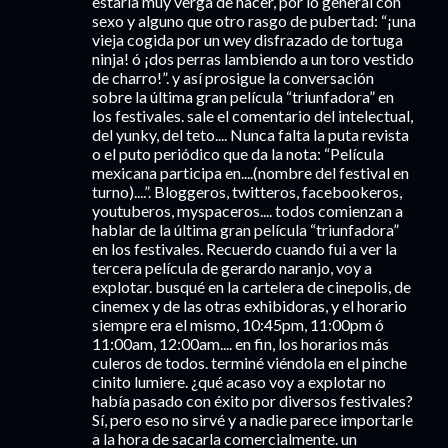
estaría muy verga de hacer, por lo general con
sexo y alguno que otro rasgo de pubertad: “¡una
vieja cogida por un wey disfrazado de tortuga
ninja! ó ¡dos perras lambiendo a un toro vestido
de charro!”. y así prosigue la conversación
sobre la última gran película “triunfadora” en
los festivales. sale el comentario del intelectual,
del yunky, del teto.... Nunca falta la puta revista
o el puto periódico que da la nota: “Película
mexicana participa en....(nombre del festival en
turno)....”. Bloggeros, twitteros, facebookeros,
youtuberos, myspaceros.... todos comienzan a
hablar de la última gran película “triunfadora”
en los festivales. Recuerdo cuando fui a ver la
tercera película de gerardo naranjo, voy a
explotar. busqué en la cartelera de cinepolis, de
cinemex y de las otras exhibidoras, y el horario
siempre era el mismo, 10:45pm, 11:00pm ó
11:00am, 12:00am.... en fin, los horarios más
culeros de todos. terminé viéndola en el pinche
cinito lumiere. ¿qué acaso voy a explotar no
había pasado con éxito por diversos festivales?
Sí, pero eso no sirvé y a nadie parece importarle
a la hora de sacarla comercialmente. un