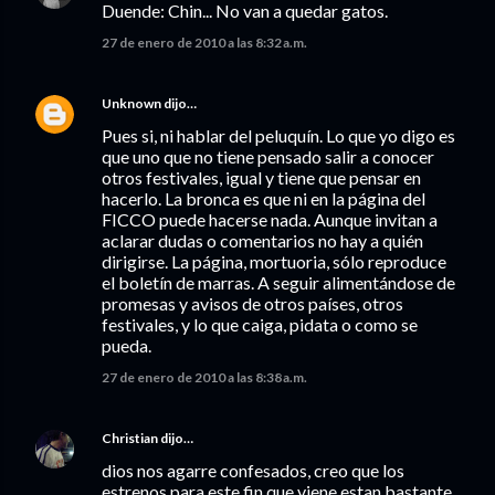
Duende: Chin... No van a quedar gatos.
27 de enero de 2010 a las 8:32 a.m.
Unknown
dijo…
Pues si, ni hablar del peluquín. Lo que yo digo es
que uno que no tiene pensado salir a conocer
otros festivales, igual y tiene que pensar en
hacerlo. La bronca es que ni en la página del
FICCO puede hacerse nada. Aunque invitan a
aclarar dudas o comentarios no hay a quién
dirigirse. La página, mortuoria, sólo reproduce
el boletín de marras. A seguir alimentándose de
promesas y avisos de otros países, otros
festivales, y lo que caiga, pidata o como se
pueda.
27 de enero de 2010 a las 8:38 a.m.
Christian
dijo…
dios nos agarre confesados, creo que los
estrenos para este fin que viene estan bastante