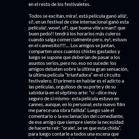
en el resto de los festivaletes.
Todos se excitan, mira!, está película ganó allá!,
sí!, en un festival de cine internacional ganó esta
película!, wow!, uf!, que buena vibra man!! que
buen pedo!! tendrá los horarios más culeros
cuando salga comercialmente pero, ey!, estuvo
en el cannesito!!!!.... Los amigos se juntan,
comparten unos cuantos chistes gastados y
luego se supone que deberían de pasar a los
asuntos serios, pero no, eso no sucede: los
amigos debaten sobre la última gran sensación,
la última película “triunfadora” en el circuito
festivalero. El primero en hablar es el adicto a
las películas, orgulloso de su porte y de su
sabiduría en el séptimo arte: “sí –dice muy
seguro de sí mismo- esta película estuvo en
cannes, aunque, en lo personal, este nuevo film
me parece una obra fallida”. Luego sale el
comentario o la exclamación del comediante,
de ese amigo que siempre siente la necesidad
de hacerte reír: “orale!, se ve que esta chida”.
para luego contarle a todos una escena que