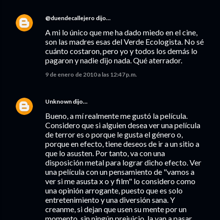
@duendecallejero
dijo…
A mi lo único que me ha dado miedo en el cine,
son las madres esas del Verde Ecologista. No sé
cuánto costaron, pero yo y todos los demás lo
pagaron y nadie dijo nada. Qué aterrador.
9 de enero de 2010 a las 12:47 p.m.
Unknown
dijo…
Bueno, a mí realmente me gustó la película.
Considero que si alguien desea ver una película
de terror es o porque le gusta el género o,
porque en efecto, tiene deseos de ir a un sitio a
que lo asusten. Por tanto, va con una
disposición metal para lograr dicho efecto. Ver
una película con un pensamiento de "vamos a
ver si me asusta x o y film" lo considero como
una opinión arrogante, puesto que es solo
entretenimiento y una diversión sana. Y
creanme, si dejan que usen su mente por un
momento, sin ningún prejuicio, la van a pasar