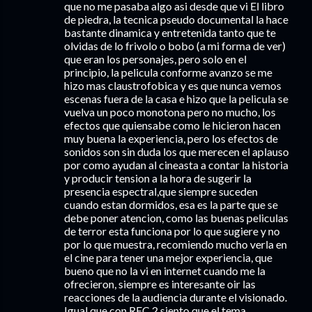
que no me pasaba algo asi desde que vi El libro
de piedra, la tecnica pseudo documental la hace
bastante dinamica y entretenida tanto que te
olvidas de lo frivolo o bobo (a mi forma de ver)
que eran los personajes, pero solo en el
principio, la pelicula conforme avanzo se me
hizo mas claustrofobica y es que nunca vemos
escenas fuera de la casa e hizo que la pelicula se
vuelva un poco monotona pero no mucho, los
efectos que quiensabe como le hicieron hacen
muy buena la experiencia, pero los efectos de
sonidos son sin duda los que merecen el aplauso
por como ayudan al cineasta a contar la historia
y producir tension a la hora de sugerir la
presencia espectral,que siempre suceden
cuando estan dormidos, esa es la parte que se
debe poner atencion, como las buenas peliculas
de terror esta funciona por lo que sugiere y no
por lo que muestra, recomiendo mucho verla en
el cine para tener una mejor experiencia, que
bueno que no la vi en internet cuando me la
ofrecieron, siempre es interesante oir las
reacciones de la audiencia durante el visionado.
Igual que con REC 2 siento que el tema