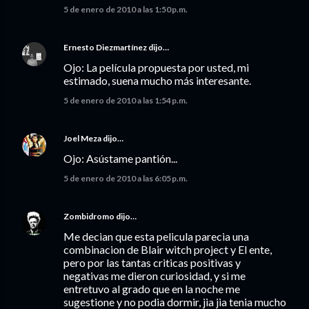
5 de enero de 2010 a las 1:50 p.m.
Ernesto Diezmartínez
dijo…
Ojo: La película propuesta por usted, mi
estimado, suena mucho más interesante.
5 de enero de 2010 a las 1:54 p.m.
Joel Meza
dijo…
Ojo: Asústame pantión...
5 de enero de 2010 a las 6:05 p.m.
Zombidromo
dijo…
Me decian que esta pelicula parecia una
combinacion de Blair witch project y El ente,
pero por las tantas criticas positivas y
negativas me dieron curiosidad, y si me
entretuvo al grado que en la noche me
sugestione y no podia dormir, jia jia tenia mucho