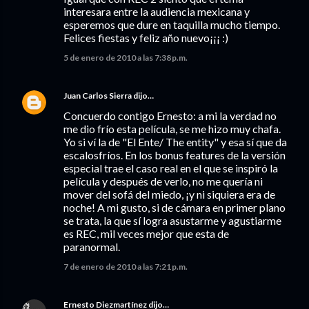
interesara entre la audiencia mexicana y
esperemos que dure en taquilla mucho tiempo.
Felices fiestas y feliz año nuevo¡¡¡ :)
5 de enero de 2010 a las 7:38 p.m.
Juan Carlos Sierra
dijo…
Concuerdo contigo Ernesto: a mi la verdad no
me dio frío esta película, se me hizo muy chafa.
Yo si ví la de "El Ente/ The entity" y esa sí que da
escalosfríos. En los bonus features de la versión
especial trae el caso real en el que se inspiró la
película y después de verlo, no me quería ni
mover del sofá del miedo, ¡y ni siquiera era de
noche! A mi gusto, si de cámara en primer plano
se trata, la que sí logra asustarme y agustiarme
es REC, mil veces mejor que esta de
paranormal.
7 de enero de 2010 a las 7:21 p.m.
Ernesto Diezmartínez
dijo…