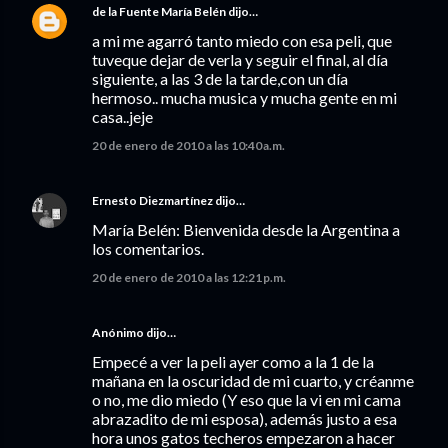
de la Fuente María Belén
dijo…
a mi me agarró tanto miedo con esa peli, que
tuveque dejar de verla y seguir el final, al día
siguiente, a las 3 de la tarde,con un día
hermoso.. mucha musica y mucha gente en mi
casa..jeje
20 de enero de 2010 a las 10:40 a.m.
Ernesto Diezmartínez
dijo…
María Belén: Bienvenida desde la Argentina a
los comentarios.
20 de enero de 2010 a las 12:21 p.m.
Anónimo dijo…
Empecé a ver la peli ayer como a la 1 de la
mañana en la oscuridad de mi cuarto, y créanme
o no, me dio miedo (Y eso que la vi en mi cama
abrazadito de mi esposa), además justo a esa
hora unos gatos techeros empezaron a hacer