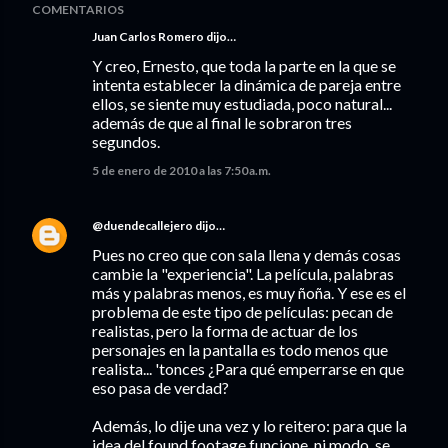
COMENTARIOS
Juan Carlos Romero
dijo…
Y creo, Ernesto, que toda la parte en la que se
intenta establecer la dinámica de pareja entre
ellos, se siente muy estudiada, poco natural...
además de que al final le sobraron tres
segundos.
5 de enero de 2010 a las 7:50 a.m.
@duendecallejero
dijo…
Pues no creo que con sala llena y demás cosas
cambie la "experiencia". La película, palabras
más y palabras menos, es muy ñoña. Y ese es el
problema de este tipo de películas: pecan de
realistas, pero la forma de actuar de los
personajes en la pantalla es todo menos que
realista... 'tonces ¿Para qué emperrarse en que
eso pasa de verdad?
Además, lo dije una vez y lo reitero: para que la
idea del found footage funcione, ni modo, se