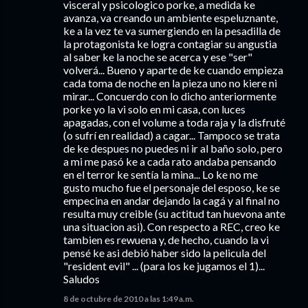
visceral y psicologico porke, a medida ke
avanza, va creando un ambiente espeluznante,
ke a la vez te va sumergiendo en la pesadilla de
la protagonista ke logra contagiar su angustia
al saber ke la noche se acerca y ese "ser"
volverá... Bueno y aparte de ke cuando empieza
cada toma de noche en la pieza uno no kiere ni
mirar... Concuerdo con lo dicho anteriormente
porke yo la vi solo en mi casa, con luces
apagadas, con el volume a toda raja y la disfruté
(o sufrí en realidad) a cagar... Tampoco se trata
de ke despues no puedes ni ir al baño solo, pero
a mi me pasó ke a cada rato andaba pensando
en el terror ke sentía la mina... Lo ke no me
gusto mucho fue el personaje del esposo, ke se
empecina en andar dejando la cagá y al final no
resulta muy creible (su actitud tan huevona ante
una situacion asi). Con respecto a REC, creo ke
tambien es rewuena y, de hecho, cuando la vi
pensé ke asi debió haber sido la pelicula del
"resident evil" ... (para los ke jugamos el 1)...
Saludos
8 de octubre de 2010 a las 1:49 a.m.