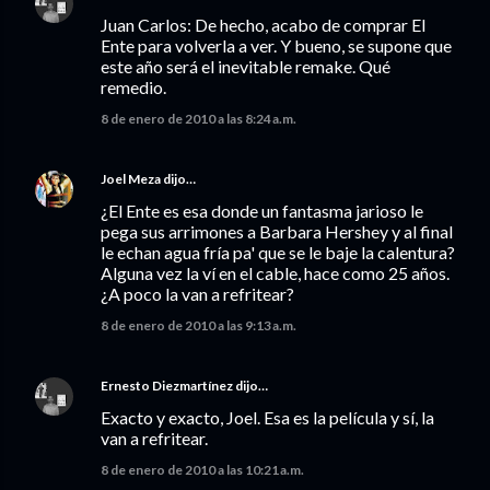
Juan Carlos: De hecho, acabo de comprar El
Ente para volverla a ver. Y bueno, se supone que
este año será el inevitable remake. Qué
remedio.
8 de enero de 2010 a las 8:24 a.m.
Joel Meza
dijo…
¿El Ente es esa donde un fantasma jarioso le
pega sus arrimones a Barbara Hershey y al final
le echan agua fría pa' que se le baje la calentura?
Alguna vez la ví en el cable, hace como 25 años.
¿A poco la van a refritear?
8 de enero de 2010 a las 9:13 a.m.
Ernesto Diezmartínez
dijo…
Exacto y exacto, Joel. Esa es la película y sí, la
van a refritear.
8 de enero de 2010 a las 10:21 a.m.