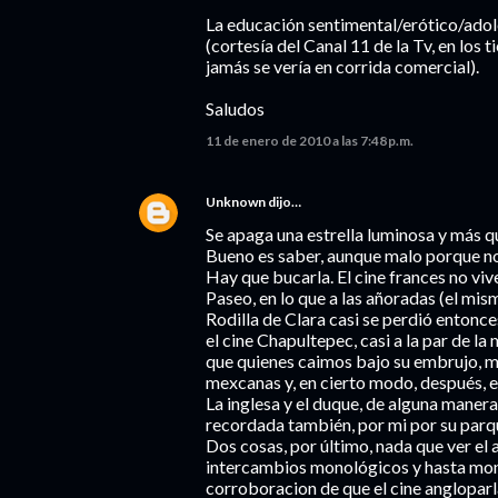
La educación sentimental/erótico/adole
(cortesía del Canal 11 de la Tv, en los
jamás se vería en corrida comercial).
Saludos
11 de enero de 2010 a las 7:48 p.m.
Unknown
dijo…
Se apaga una estrella luminosa y más qu
Bueno es saber, aunque malo porque no 
Hay que bucarla. El cine frances no vive 
Paseo, en lo que a las añoradas (el mi
Rodilla de Clara casi se perdió entonc
el cine Chapultepec, casi a la par de l
que quienes caimos bajo su embrujo, ma
mexcanas y, en cierto modo, después, en
La inglesa y el duque, de alguna manera
recordada también, por mi por su parqu
Dos cosas, por último, nada que ver el 
intercambios monológicos y hasta mono
corroboracion de que el cine angloparl