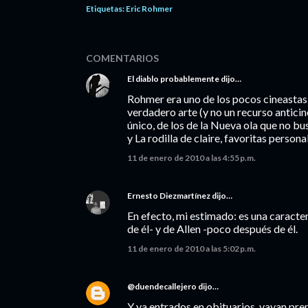
Etiquetas:
Eric Rohmer
COMENTARIOS
El diablo probablemente
dijo…
Rohmer era uno de los pocos cineastas 
verdadero arte (y no un recurso anticin
único, de los de la Nueva ola que no bu
y La rodilla de claire, favoritas person
11 de enero de 2010 a las 4:55 p.m.
Ernesto Diezmartínez
dijo…
En efecto, mi estimado: es una caracte
de él- y de Allen -poco después de él.
11 de enero de 2010 a las 5:02 p.m.
@duendecallejero
dijo…
Y ya entrados en obituarios, vayan pre