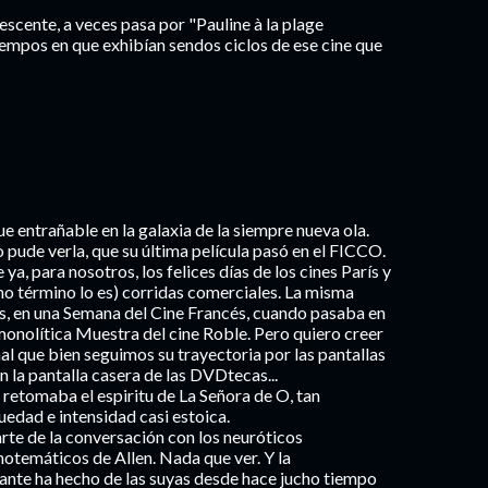
scente, a veces pasa por "Pauline à la plage
 tiempos en que exhibían sendos ciclos de ese cine que
e entrañable en la galaxia de la siempre nueva ola.
pude verla, que su última película pasó en el FICCO.
ya, para nosotros, los felices días de los cines París y
smo término lo es) corridas comerciales. La misma
es, en una Semana del Cine Francés, cuando pasaba en
a monolítica Muestra del cine Roble. Pero quiero creer
l que bien seguimos su trayectoria por las pantallas
 la pantalla casera de las DVDtecas...
 retomaba el espiritu de La Señora de O, tan
edad e intensidad casi estoica.
arte de la conversación con los neuróticos
temáticos de Allen. Nada que ver. Y la
ante ha hecho de las suyas desde hace jucho tiempo