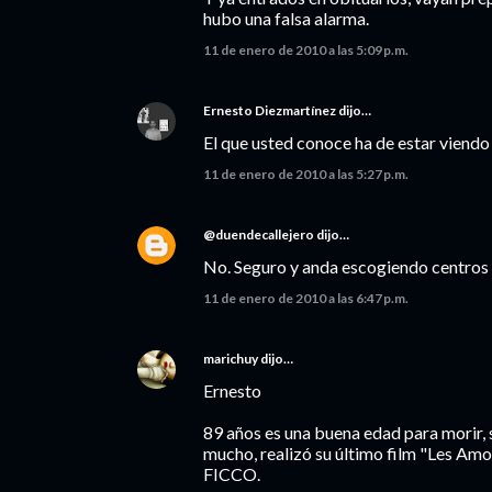
hubo una falsa alarma.
11 de enero de 2010 a las 5:09 p.m.
Ernesto Diezmartínez
dijo…
El que usted conoce ha de estar viendo B
11 de enero de 2010 a las 5:27 p.m.
@duendecallejero
dijo…
No. Seguro y anda escogiendo centros d
11 de enero de 2010 a las 6:47 p.m.
marichuy
dijo…
Ernesto
89 años es una buena edad para morir, s
mucho, realizó su último film "Les Amo
FICCO.