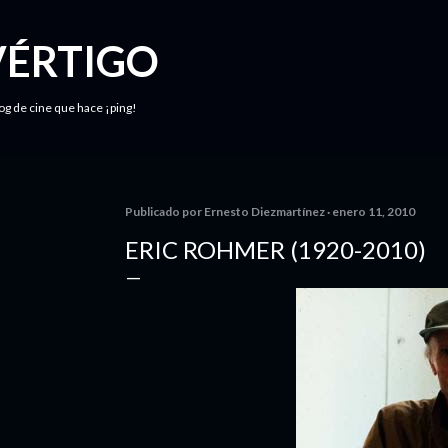
Ir al contenido principal
VÉRTIGO
log de cine que hace ¡ping!
Publicado por
Ernesto Diezmartínez
enero 11, 2010
ERIC ROHMER (1920-2010)