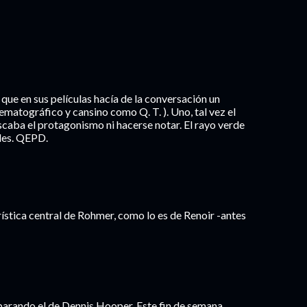
que en sus películas hacía de la conversación un
ematográfico y cansino como Q. T. ). Uno, tal vez el
scaba el protagonismo ni hacerse notar. El rayo verde
ales. QEPD.
rística central de Rohmer, como lo es de Renoir -antes
parando el de Dennis Hooper. Este fin de semana