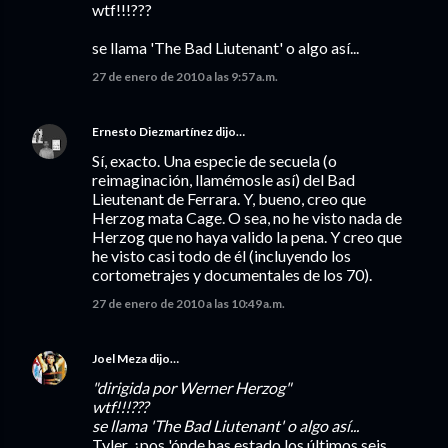
wtf!!!???
se llama 'The Bad Liutenant' o algo así...
27 de enero de 2010 a las 9:57 a.m.
Ernesto Diezmartínez
dijo…
Sí, exacto. Una especie de secuela (o
reimaginación, llamémosle así) del Bad
Lieutenant de Ferrara. Y, bueno, creo que
Herzog mata Cage. O sea, no he visto nada de
Herzog que no haya valido la pena. Y creo que
he visto casi todo de él (incluyendo los
cortometrajes y documentales de los 70).
27 de enero de 2010 a las 10:49 a.m.
Joel Meza
dijo…
"dirigida por Werner Herzog"
wtf!!!???
se llama 'The Bad Liutenant' o algo así...
Tyler, ¿pos 'ónde has estado los últimos seis