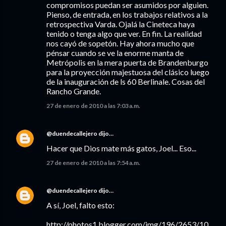
compromisos puedan ser asumidos por alguien.
Pienso, de entrada, en los trabajos relativos a la
retrospectiva Varda. Ojalá la Cineteca haya
tenido o tenga algo que ver. En fin. La realidad
nos cayó de sopetón. Hay ahora mucho que
pénsar cuando se ve la enorme manta de
Metrópolis en la mera puerta de Brandenburgo
para la proyección majestuosa del clásico luego
de la inauguración de ls 60 Berlinale. Cosas del
Rancho Grande.
27 de enero de 2010 a las 7:03 a.m.
@duendecallejero
dijo…
Hacer que Dios mate más gatos, Joel... Eso...
27 de enero de 2010 a las 7:54 a.m.
@duendecallejero
dijo…
A sí, Joel, falto esto:
http://photos1.blogger.com/img/196/2653/10