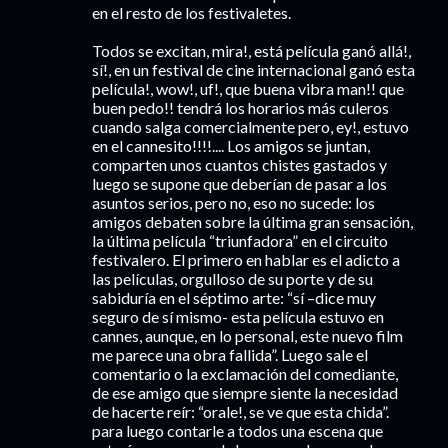
en el resto de los festivaletes.
Todos se excitan, mira!, está película ganó allá!,
sí!, en un festival de cine internacional ganó esta
película!, wow!, uf!, que buena vibra man!! que
buen pedo!! tendrá los horarios más culeros
cuando salga comercialmente pero, ey!, estuvo
en el cannesito!!!!.... Los amigos se juntan,
comparten unos cuantos chistes gastados y
luego se supone que deberían de pasar a los
asuntos serios, pero no, eso no sucede: los
amigos debaten sobre la última gran sensación,
la última película “triunfadora” en el circuito
festivalero. El primero en hablar es el adicto a
las películas, orgulloso de su porte y de su
sabiduría en el séptimo arte: “sí –dice muy
seguro de sí mismo- esta película estuvo en
cannes, aunque, en lo personal, este nuevo film
me parece una obra fallida”. Luego sale el
comentario o la exclamación del comediante,
de ese amigo que siempre siente la necesidad
de hacerte reír: “orale!, se ve que esta chida”.
para luego contarle a todos una escena que