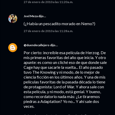
27 de enero de 2010 a las 11:20 a.m.
Joel Meza
dijo…
(¿Había un pescadito morado en Nemo?)
27 de enero de 2010 a las 11:28 a.m.
@duendecallejero
dijo…
Por cierto: increíble esa película de Herzog. De
mis primeras favoritas del año que inicia. Y otro
apunte: es como un cliché eso de que donde sale
Cage hay que sacarle la vuelta... El año pasado
tuvo The Knowing y ni modo, de lo mejor de
ciencia ficción en los últimos años. Y una de mis
películas favoritas de la pasada década lo tiene
de protagonista: Lord of War. Y ahora sale con
esta película, y ni modo, está genial. Y bueno,
como recordatorio nada más: ¿Le tiraremos
piedras a Adaptation? Yo no... Y ahí sale dos
veces.