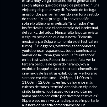
estaría muy verga de hacer, por lo general con
sexo y alguno que otro rasgo de pubertad: “¡una
vieja cogida por un wey disfrazado de tortuga
ninja! ó ¡dos perras lambiendo a un toro vestido
de charro!”. y así prosigue la conversación
sobre la última gran película “triunfadora” en
los festivales. sale el comentario del intelectual,
del yunky, del teto.... Nunca falta la puta revista
o el puto periódico que da la nota: “Película
mexicana participa en....(nombre del festival en
turno)....”. Bloggeros, twitteros, facebookeros,
youtuberos, myspaceros.... todos comienzan a
hablar de la última gran película “triunfadora”
en los festivales. Recuerdo cuando fui a ver la
tercera película de gerardo naranjo, voy a
explotar. busqué en la cartelera de cinepolis, de
cinemex y de las otras exhibidoras, y el horario
siempre era el mismo, 10:45pm, 11:00pm ó
11:00am, 12:00am.... en fin, los horarios más
culeros de todos. terminé viéndola en el pinche
cinito lumiere. ¿qué acaso voy a explotar no
había pasado con éxito por diversos festivales?
Sí, pero eso no sirvé y a nadie parece importarle
a la hora de sacarla comercialmente. un