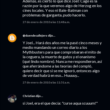
Además, es cierto lo que dice Joel: Cage es la
razón por la que veremos algo de Herzog en los
cines locales. Y eso ni Bale-Batman con
problemas de garganta, pudo hacerlo.
27 de enero de 2010 a las 11:48 a.m.
@duendecallejero
dijo…
Y Joel... Hará dos años me la pasé cinco meses y
medio mandando un correo diario a los
Mythbusters para que comprobaran el mito de
la ceguera, la muerte de gatos y el onanismo
(qué lindo nombre). Nunca me respondieron, así
que aferrándome a las teorías del compló,
quiere decir que si se me ignoró, entonces algo
de verdad habrá en eso... Huuuuy...
27 de enero de 2010 a las 11:51 a.m.
Christian
dijo…
si Joel, era el que decía: "curse aqua scuuum!"