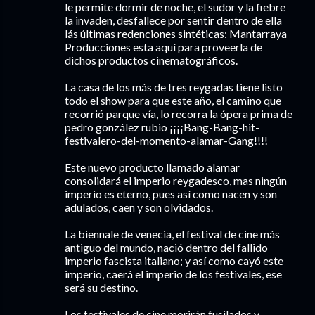
le permite dormir de noche, el sudor y la fiebre
la invaden, desfallece por sentir dentro de ella
lás últimas redenciones sintéticas: Mantarraya
Producciones esta aquí para proveerla de
dichos productos cinematográficos.
La casa de los más de tres reygadas tiene listo
todo el show para que este año, el camino que
recorrió parque vía, lo recorra la ópera prima de
pedro gonzález rubio ¡¡¡¡Bang-Bang-hit-
festivalero-del-momento-alamar-Gang!!!!
Este nuevo producto llamado alamar
consolidará el imperio reygadesco, mas ningún
imperio es eterno, pues así como nacen y son
adulados, caen y son olvidados.
La biennale de venecia, el festival de cine más
antiguo del mundo, nació dentro del fallido
imperio fascista italiano; y así como cayó este
imperio, caerá el imperio de los festivales, ese
será su destino.
Los festivales de cine morirán fusilados y