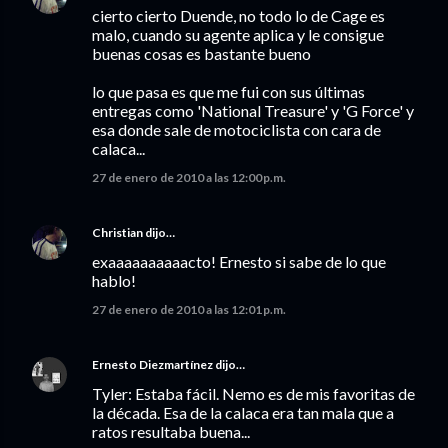
cierto cierto Duende, no todo lo de Cage es
malo, cuando su agente aplica y le consigue
buenas cosas es bastante bueno
lo que pasa es que me fui con sus últimas
entregas como 'National Treasure' y 'G Force' y
esa donde sale de motociclista con cara de
calaca...
27 de enero de 2010 a las 12:00 p.m.
Christian
dijo…
exaaaaaaaaaacto! Ernesto si sabe de lo que
hablo!
27 de enero de 2010 a las 12:01 p.m.
Ernesto Diezmartínez
dijo…
Tyler: Estaba fácil. Nemo es de mis favoritas de
la década. Esa de la calaca era tan mala que a
ratos resultaba buena...