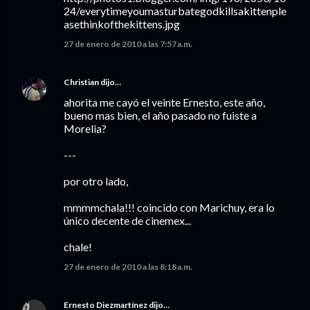
24/everytimeyoumasturbategodkillsakittenple
asethinkofthekittens.jpg
27 de enero de 2010 a las 7:57 a.m.
Christian
dijo…
ahorita me cayó el veinte Ernesto, este año,
bueno mas bien, el año pasado no fuiste a
Morelia?
---
por otro lado,
mmmmchala!!! coincido con Marichuy, era lo
único decente de cinemex...
chale!
27 de enero de 2010 a las 8:18 a.m.
Ernesto Diezmartínez
dijo…