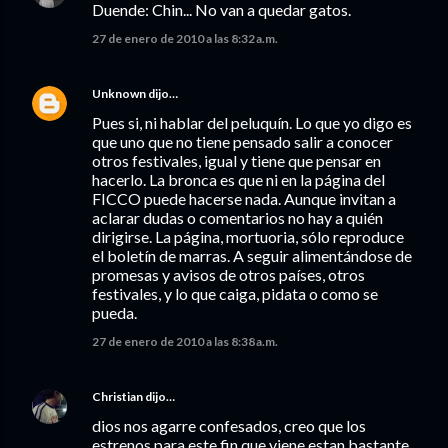
Duende: Chin... No van a quedar gatos.
27 de enero de 2010 a las 8:32 a.m.
Unknown
dijo…
Pues si, ni hablar del peluquín. Lo que yo digo es
que uno que no tiene pensado salir a conocer
otros festivales, igual y tiene que pensar en
hacerlo. La bronca es que ni en la página del
FICCO puede hacerse nada. Aunque invitan a
aclarar dudas o comentarios no hay a quién
dirigirse. La página, mortuoria, sólo reproduce
el boletín de marras. A seguir alimentándose de
promesas y avisos de otros países, otros
festivales, y lo que caiga, pidata o como se
pueda.
27 de enero de 2010 a las 8:38 a.m.
Christian
dijo…
dios nos agarre confesados, creo que los
estrenos para este fin que viene estan bastante