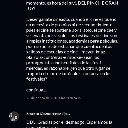
momento, es hora del ¡uy!, DEL PINCHE GRAN
¡UY!
Desengañate cineasta, cuando el cine es bueno
no necesita de premios ni de reconocimientos,
pues el cine se sostiene por si solo, el cine cae y
se levanta por si solo. Los festivales de cine son
simples instituciones, academias para películas,
por eso no es de extrañar que cuentacuentos
salidos de escuelas de cine – meyer-imaz-
olaizola-contreras-eimbcke- sean los
protagonistas indiscutibles de las festi-
mierdas. es razonable, ¿en que otro lugar se
tragaría el cine de cubiculo si no fuera en los
festivales?
continua.....
28 de enero de 2010 a las 10:47 a.m.
Ernesto Diezmartínez
dijo…
DDL: Gracias por el deshaogo. Esperamos la
siguientes partes.