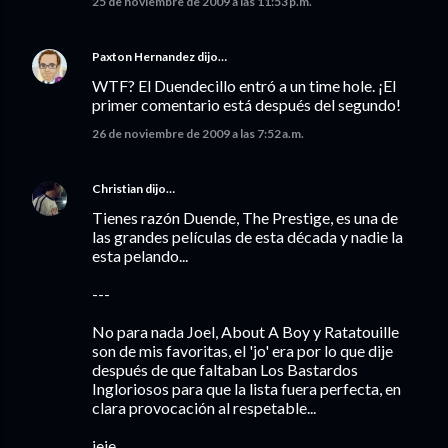
25 de noviembre de 2009 a las 11:53 p.m.
Paxton Hernandez
dijo…
WTF? El Duendecillo entró a un time hole. ¡El
primer comentario está después del segundo!
26 de noviembre de 2009 a las 7:52 a.m.
Christian
dijo…
Tienes razón Duende, The Prestige, es una de
las grandes películas de esta década y nadie la
esta pelando...
---
No para nada Joel, About A Boy y Ratatouille
son de mis favoritas, el 'jo' era por lo que dije
después de que faltaban Los Bastardos
Ingloriosos para que la lista fuera perfecta, en
clara provocación al respetable...
jeje