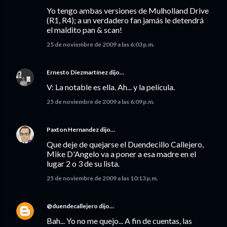
Yo tengo ambas versiones de Mulholland Drive
(R1, R4); a un verdadero fan jamás le detendrá
el maldito pan & scan!
25 de noviembre de 2009 a las 6:03 p.m.
Ernesto Diezmartínez
dijo…
V: La notable es ella. Ah... y la película.
25 de noviembre de 2009 a las 6:09 p.m.
Paxton Hernandez
dijo…
Que deje de quejarse el Duendecillo Callejero,
Mike D'Angelo va a poner a esa madre en el
lugar 2 o 3 de su lista.
25 de noviembre de 2009 a las 10:13 p.m.
@duendecallejero
dijo…
Bah... Yo no me quejo... A fin de cuentas, las