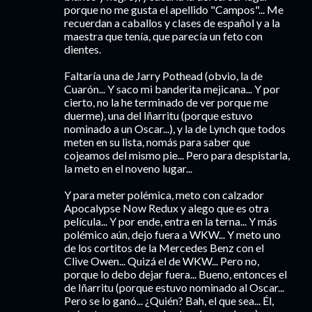
porque no me gusta el apellido "Campos"... Me
recuerdan a caballos y clases de español y a la
maestra que tenía, que parecía un feto con
dientes.
Faltaría una de Jarry Pothead (obvio, la de
Cuarón... Y saco mi banderita mejicana... Y por
cierto, no la he terminado de ver porque me
duerme), una del Iñarritu (porque estuvo
nominado a un Oscar...), y la de Lynch que todos
meten en su lista, nomás para saber que
cojeamos del mismo pie... Pero para despistarla,
la meto en el noveno lugar...
Y para meter polémica, meto con calzador
Apocalypse Now Redux y alego que es otra
película... Y por ende, entra en la terna... Y más
polémico aún, dejo fuera a WKW... Y meto uno
de los cortitos de la Mercedes Benz con el
Clive Owen... Quizá el de WKW... Pero no,
porque lo debo dejar fuera... Bueno, entonces el
de Iñarritu (porque estuvo nominado al Oscar...
Pero se lo ganó... ¿Quién? Bah, el que sea... Él,