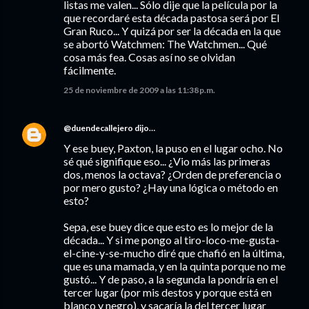
listas me valen... Sólo dije que la película por la
que recordaré esta década pastosa será por El
Gran Ruco... Y quizá por ser la década en la que
se abortó Watchmen: The Watchmen... Qué
cosa más fea. Cosas así no se olvidan
fácilmente.
25 de noviembre de 2009 a las 11:38 p.m.
@duendecallejero
dijo…
Y ese buey, Paxton, la puso en el lugar ocho. No
sé qué signifique eso... ¿Vio más las primeras
dos, menos la octava? ¿Orden de preferencia o
por mero gusto? ¿Hay una lógica o método en
esto?
Sepa, ese buey dice que esto es lo mejor de la
década... Y si me pongo al tiro-loco-me-gusta-
el-cine-y-se-mucho diré que chafió en la última,
que es una mamada, y en la quinta porque no me
gustó... Y de paso, a la segunda la pondría en el
tercer lugar (por mis destos y porque está en
blanco y negro), y sacaría la del tercer lugar