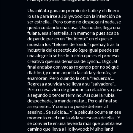
Una niñata gana un premio de baile y el dinero
lo usa para irse a Jollywood con la intención de
ser estrella... Pero como no despega ni nada, se
queda cuidando una casa. Una noche, llega una
fulana, esa sí estrella, sin memoria pues acaba
de participar en un "incidente" en el que se
muestra los "telones de fondo" que hay tras la
industria del espectáculo (que igual puede ser
una alegoría sobre lo turbio que es el proceso
creativo que una denuncia de Lynch... Digo, al
final andaba con vacas rogando por no sé qué
diablos), y como aquella la cuida y demás, se
enamoran. Pero cuando la otra "recuerda"...
Regresa a su vida y se lleva a su "salvadora"...
Pero en esa vida de glamour su relación ya pasa
a segundo o tercer término. Así que la rubia,
despechada, la manda matar... Pero al final se
arrepiente... Y como no puede detener al
asesino... Se suicida... Y la película ocurre en ese
momento en el que la vida se escapa de ella... Y
se convierte en una leyenda más que puebla ese
camino que lleva a Hollywood: Mulholland