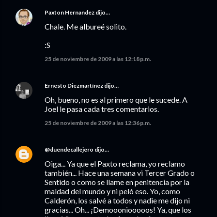
Paxton Hernandez
dijo…
Chale. Me albureé solito.
:S
25 de noviembre de 2009 a las 12:18 p.m.
Ernesto Diezmartínez
dijo…
Oh, bueno, no es al primero que le sucede. A
Joel le pasa cada tres comentarios.
25 de noviembre de 2009 a las 12:36 p.m.
@duendecallejero
dijo…
Oiga... Ya que el Paxto reclama, yo reclamo
también... Hace una semana vi Tercer Grado o
Sentido o como se llame en penitencia por la
maldad del mundo y ni peló eso. Yo, como
Calderón, los salvé a todos y nadie me dijo ni
gracias... Oh... ¡Demoooniooooos! Ya, que los