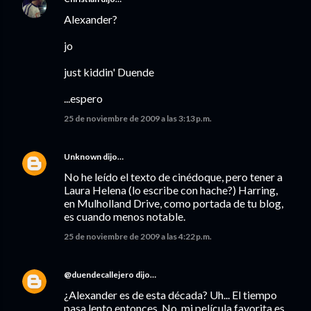
Alexander?
jo
just kiddin' Duende
...espero
25 de noviembre de 2009 a las 3:13 p.m.
Unknown
dijo…
No he leído el texto de cinédoque, pero tener a
Laura Helena (lo escribe con hache?) Harring,
en Mulholland Drive, como portada de tu blog,
es cuando menos notable.
25 de noviembre de 2009 a las 4:22 p.m.
@duendecallejero
dijo…
¿Alexander es de esta década? Uh... El tiempo
pasa lento entonces. No, mi película favorita es