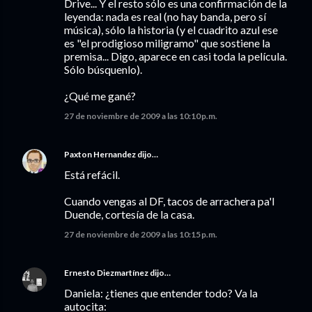
Drive... Y el resto sólo es una confirmación de la
leyenda: nada es real (no hay banda, pero sí
música), sólo la historia (y el cuadrito azul ese
es "el prodigioso miligramo" que sostiene la
premisa... Digo, aparece en casi toda la película.
Sólo búsquenlo).
¿Qué me gané?
27 de noviembre de 2009 a las 10:10 p.m.
Paxton Hernandez
dijo…
Está refácil.
Cuando vengas al DF, tacos de arrachera pa'l
Duende, cortesía de la casa.
27 de noviembre de 2009 a las 10:15 p.m.
Ernesto Diezmartínez
dijo…
Daniela: ¿tienes que entender todo? Va la
autocita: