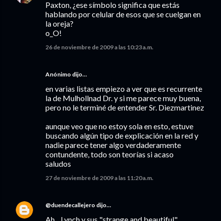
Paxton, ¿ese símbolo significa que estás
hablando por celular de esos que se cuelgan en
la oreja?
o_O!
26 de noviembre de 2009 a las 10:23 a.m.
Anónimo dijo…
en varias listas empiezo a ver que es recurrente
la de Mulhollnad Dr. y si me parece muy buena,
pero no le terminé de entender Sr. Diezmartinez
aunque veo que no estoy sola en esto, estuve
buscando algún tipo de explicación en la red y
nadie parece tener algo verdaderamente
contundente, todo son teorías si acaso
saludos
27 de noviembre de 2009 a las 11:20 a.m.
@duendecallejero
dijo…
Ah... Lynch y sus "strange and beautiful"...