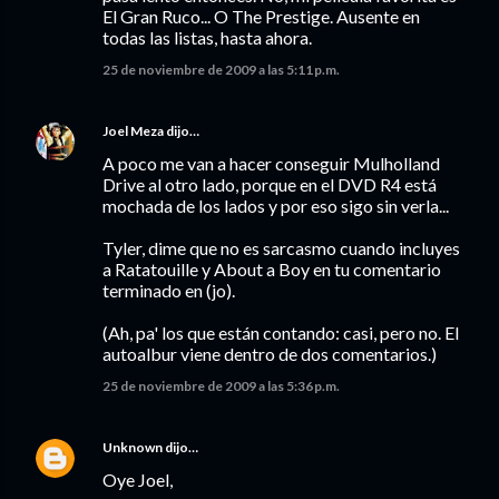
El Gran Ruco... O The Prestige. Ausente en
todas las listas, hasta ahora.
25 de noviembre de 2009 a las 5:11 p.m.
Joel Meza
dijo…
A poco me van a hacer conseguir Mulholland
Drive al otro lado, porque en el DVD R4 está
mochada de los lados y por eso sigo sin verla...
Tyler, dime que no es sarcasmo cuando incluyes
a Ratatouille y About a Boy en tu comentario
terminado en (jo).
(Ah, pa' los que están contando: casi, pero no. El
autoalbur viene dentro de dos comentarios.)
25 de noviembre de 2009 a las 5:36 p.m.
Unknown
dijo…
Oye Joel,