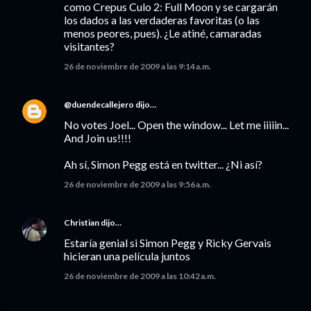
como Crepus Culo 2: Full Moon y se cargarán
los dados a las verdaderas favoritas (o las
menos peores, pues). ¿Le atiné, camaradas
visitantes?
26 de noviembre de 2009 a las 9:14 a.m.
@duendecallejero
dijo…
No votes Joel... Open the window... Let me iiiiin...
And Join us!!!!
Ah sí, Simon Pegg está en twitter... ¿Ni así?
26 de noviembre de 2009 a las 9:56 a.m.
Christian
dijo…
Estaría genial si Simon Pegg y Ricky Gervais
hicieran una película juntos
26 de noviembre de 2009 a las 10:42 a.m.