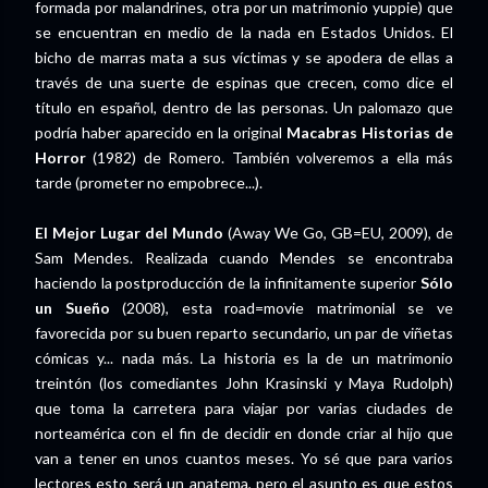
formada por malandrines, otra por un matrimonio yuppie) que
se encuentran en medio de la nada en Estados Unidos. El
bicho de marras mata a sus víctimas y se apodera de ellas a
través de una suerte de espinas que crecen, como dice el
título en español, dentro de las personas. Un palomazo que
podría haber aparecido en la original
Macabras Historias de
Horror
(1982) de Romero. También volveremos a ella más
tarde (prometer no empobrece...).
El Mejor Lugar del Mundo
(Away We Go, GB=EU, 2009), de
Sam Mendes. Realizada cuando Mendes se encontraba
haciendo la postproducción de la infinitamente superior
Sólo
un Sueño
(2008), esta road=movie matrimonial se ve
favorecida por su buen reparto secundario, un par de viñetas
cómicas y... nada más. La historia es la de un matrimonio
treintón (los comediantes John Krasinski y Maya Rudolph)
que toma la carretera para viajar por varias ciudades de
norteamérica con el fin de decidir en donde criar al hijo que
van a tener en unos cuantos meses. Yo sé que para varios
lectores esto será un anatema, pero el asunto es que estos