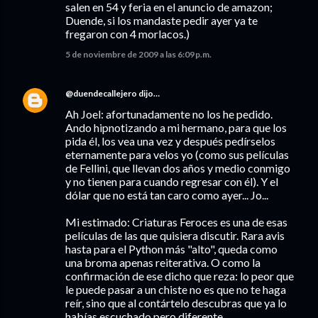
salen en 54 y feria en el anuncio de amazon;
Duende, si los mandaste pedir ayer ya te
fregaron con 4 morlacos.)
5 de noviembre de 2009 a las 6:09 p.m.
@duendecallejero
dijo…
Ah Joel: afortunadamente no los he pedido.
Ando hipnotizando a mi hermano, para que los
pida él, los vea una vez y después pedírselos
eternamente para velos yo (como sus películas
de Fellini, que llevan dos años y medio conmigo
y no tienen para cuando regresar con él). Y el
dólar que no está tan caro como ayer... Jo...
Mi estimado: Criaturas Feroces es una de esas
películas de las que quisiera discutir. Rara avis
hasta para el Python más "alto", queda como
una broma apenas reiterativa. O como la
confirmación de ese dicho que reza: lo peor que
le puede pasar a un chiste no es que no te haga
reír, sino que al contártelo descubras que ya lo
habías escuchado pero diferente.