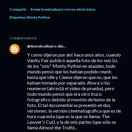
Compartir
Enviar la entrada por correo electrónico
Etiquetas:
Monty Python
COMENTARIOS
@duendecallejero
dijo…
Y como dijeron por ahí: hace unos años, cuando
Vanity Fair publicó aquella foto de los seis (sí,
de los "seis" Monty Python en ataúdes, todo
mundo pensó que los habían podido reunir,
hasta que Idle y Cleese dijeron que no, que los
habían tomado por separado. Ahora sí los
reunieron (ahí está el video de prueba), pero
todo mundo pensó que era otro truco
fotográfico debido al montón de humo de la
foto. El tal documental se presentó en dos
versiones: la versión cinematográfica que es de
hora cuarenta (que es la que se llama: The
Lawyer's Cut), y la de seis partes (que sólo se
llama Almost the Truth)...