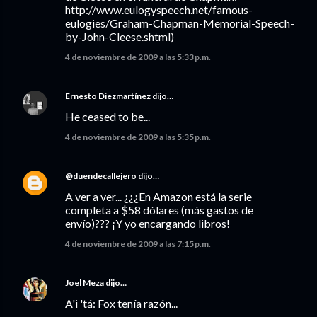
http://www.eulogyspeech.net/famous-
eulogies/Graham-Chapman-Memorial-Speech-
by-John-Cleese.shtml)
4 de noviembre de 2009 a las 5:33 p.m.
Ernesto Diezmartínez
dijo…
He ceased to be...
4 de noviembre de 2009 a las 5:35 p.m.
@duendecallejero
dijo…
A ver a ver... ¿¿¿En Amazon está la serie
completa a $58 dólares (más gastos de
envío)??? ¡Y yo encargando libros!
4 de noviembre de 2009 a las 7:15 p.m.
Joel Meza
dijo…
A'i 'tá: Fox tenía razón...