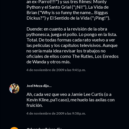
an ex-Parrot!!!") y sus tres filmes: Monty
Python y el Santo Grial ("¡Ni!"), La Vida de
Brian ("Why is so funny the name... Biggus
Dickus?") y El Sentido de la Vida ("¡Ping!").
Duende: en cuanto a la revisión de la obra
pythonesca, juega el pollo. Lo pongo en la lista.
Total. De todas formas cada rato vuelvo a ver
las películas y los capítulos televisivos. Aunque
no sería mala idea revisar los trabajos no
oficiales de ellos como The Rutles, Los Enredos
de Wanda y otros más.
4 de noviembre de 2009 a las 9:41 p.m.
Joel Meza
dijo…
Ah, cada vez que veo a Jamie Lee Curtis (o a
Kevin Kline, pa'l caso), me huelo las axilas con
fruición.
4 de noviembre de 2009 a las 9:58 p.m.