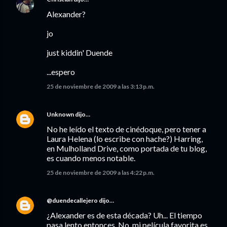
Alexander?
jo
just kiddin' Duende
...espero
25 de noviembre de 2009 a las 3:13 p.m.
Unknown
dijo…
No he leído el texto de cinédoque, pero tener a
Laura Helena (lo escribe con hache?) Harring,
en Mulholland Drive, como portada de tu blog,
es cuando menos notable.
25 de noviembre de 2009 a las 4:22 p.m.
@duendecallejero
dijo…
¿Alexander es de esta década? Uh... El tiempo
pasa lento entonces. No, mi película favorita es