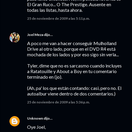
El Gran Ruco... O The Prestige. Ausente en
todas las listas, hasta ahora.
25 de noviembre de 2009 a las 5:11 p.m.
Joel Meza
dijo…
A poco me van a hacer conseguir Mulholland
Drive al otro lado, porque en el DVD R4 está
mochada de los lados y por eso sigo sin verla...
Tyler, dime que no es sarcasmo cuando incluyes
a Ratatouille y About a Boy en tu comentario
terminado en (jo).
(Ah, pa' los que están contando: casi, pero no. El
autoalbur viene dentro de dos comentarios.)
25 de noviembre de 2009 a las 5:36 p.m.
Unknown
dijo…
Oye Joel,