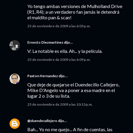
Yo tengo ambas versiones de Mulholland Drive
(R1, R4); a un verdadero fan jamás le detendrá
el maldito pan & scan!
25 de noviembre de 2009 a las 6:03 p.m.
Ernesto Diezmartínez
dijo…
V: La notable es ella. Ah... y la película.
25 de noviembre de 2009 a las 6:09 p.m.
Paxton Hernandez
dijo…
Que deje de quejarse el Duendecillo Callejero,
Mike D'Angelo va a poner a esa madre en el
lugar 2 o 3 de su lista.
25 de noviembre de 2009 a las 10:13 p.m.
@duendecallejero
dijo…
Bah... Yo no me quejo... A fin de cuentas, las