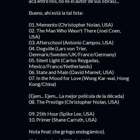
acá entre nos, no es el autor de sus obras)...
Bueno, ahí está la tal lista:
01. Memento (Christopher Nolan, USA)
02. The Man Who Wasn't There (Joel Coen,
USA)
03. Afterschool (Antonio Campos, USA)
04. Dogville (Lars von Trier,
Denmark/Sweden/UK/France/Germany)
05. Silent Light (Carlos Reygadas,
Mexico/France/Netherlands)
06. State and Main (David Mamet, USA)
07. In the Mood for Love (Wong Kar-wai, Hong
Kong/China)
(Ejem... Ejem... La mejor película de la década)
08. The Prestige (Christopher Nolan, USA)
09. 25th Hour (Spike Lee, USA)
10. Primer (Shane Carruth, USA)
Nota final: che gringo endogámico).