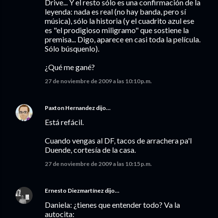
Drive... Y el resto sólo es una confirmación de la
leyenda: nada es real (no hay banda, pero sí
música), sólo la historia (y el cuadrito azul ese
es "el prodigioso miligramo" que sostiene la
premisa... Digo, aparece en casi toda la película.
Sólo búsquenlo).
¿Qué me gané?
27 de noviembre de 2009 a las 10:10 p.m.
Paxton Hernandez
dijo…
Está refácil.
Cuando vengas al DF, tacos de arrachera pa'l
Duende, cortesía de la casa.
27 de noviembre de 2009 a las 10:15 p.m.
Ernesto Diezmartínez
dijo…
Daniela: ¿tienes que entender todo? Va la
autocita: