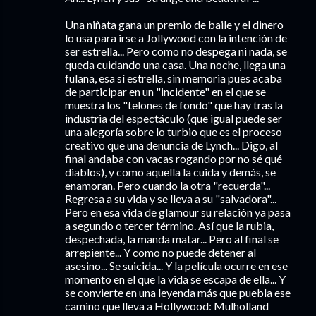
Una niñata gana un premio de baile y el dinero
lo usa para irse a Jollywood con la intención de
ser estrella... Pero como no despega ni nada, se
queda cuidando una casa. Una noche, llega una
fulana, esa sí estrella, sin memoria pues acaba
de participar en un "incidente" en el que se
muestra los "telones de fondo" que hay tras la
industria del espectáculo (que igual puede ser
una alegoría sobre lo turbio que es el proceso
creativo que una denuncia de Lynch... Digo, al
final andaba con vacas rogando por no sé qué
diablos), y como aquella la cuida y demás, se
enamoran. Pero cuando la otra "recuerda"...
Regresa a su vida y se lleva a su "salvadora"...
Pero en esa vida de glamour su relación ya pasa
a segundo o tercer término. Así que la rubia,
despechada, la manda matar... Pero al final se
arrepiente... Y como no puede detener al
asesino... Se suicida... Y la película ocurre en ese
momento en el que la vida se escapa de ella... Y
se convierte en una leyenda más que puebla ese
camino que lleva a Hollywood: Mulholland