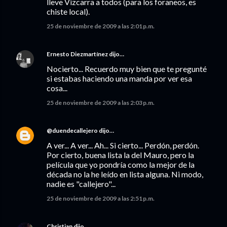
lleve Vizcarra a todos (para los foraneos, es
chiste local).
25 de noviembre de 2009 a las 2:01 p.m.
Ernesto Diezmartínez
dijo…
Nocierto... Recuerdo muy bien que te pregunté
si estabas haciendo una manda por ver esa
cosa...
25 de noviembre de 2009 a las 2:03 p.m.
@duendecallejero
dijo…
A ver... A ver... Ah... Si cierto... Perdón, perdón.
Por cierto, buena lista la del Mauro, pero la
película que yo pondría como la mejor de la
década no la he leído en lista alguna. Ni modo,
nadie es "callejero"...
25 de noviembre de 2009 a las 2:51 p.m.
Christian
dijo…