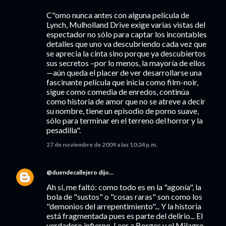
C"omo nunca antes con alguna película de
Lynch, Mulholland Drive exige varias vistas del
espectador no sólo para captar los incontables
detalles que uno va descubriendo cada vez que
se aprecia la cinta sino porque ya descubiertos
sus secretos –por lo menos, la mayoría de ellos
—aún queda el placer de ver desarrollarse una
fascinante película que inicia como film-noir,
sigue como comedia de enredos, continúa
como historia de amor que no se atreve a decir
su nombre, tiene un episodio de porno suave,
sólo para terminar en el terreno del horror y la
pesadilla".
27 de noviembre de 2009 a las 10:24 p.m.
@duendecallejero
dijo…
Ah sí, me faltó: como todo es en la "agonía", la
bola de "sustos" o "cosas raras" son como los
"demonios del arrepentimiento"... Y la historia
está fragmentada pues es parte del delirio... El
verdadero infierno. Leer a Borges y el Milagro