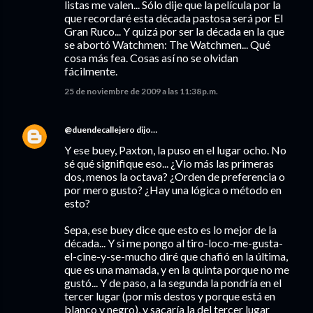
listas me valen... Sólo dije que la película por la
que recordaré esta década pastosa será por El
Gran Ruco... Y quizá por ser la década en la que
se abortó Watchmen: The Watchmen... Qué
cosa más fea. Cosas así no se olvidan
fácilmente.
25 de noviembre de 2009 a las 11:38 p.m.
@duendecallejero
dijo…
Y ese buey, Paxton, la puso en el lugar ocho. No
sé qué signifique eso... ¿Vio más las primeras
dos, menos la octava? ¿Orden de preferencia o
por mero gusto? ¿Hay una lógica o método en
esto?
Sepa, ese buey dice que esto es lo mejor de la
década... Y si me pongo al tiro-loco-me-gusta-
el-cine-y-se-mucho diré que chafió en la última,
que es una mamada, y en la quinta porque no me
gustó... Y de paso, a la segunda la pondría en el
tercer lugar (por mis destos y porque está en
blanco y negro), y sacaría la del tercer lugar