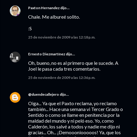
Paxton Hernandez
dijo…
Chale. Me albureé solito.
:S
25 de noviembre de 2009 a las 12:18 p.m.
Ernesto Diezmartínez
dijo…
Oh, bueno, no es al primero que le sucede. A
Joel le pasa cada tres comentarios.
25 de noviembre de 2009 a las 12:36 p.m.
@duendecallejero
dijo…
Oiga... Ya que el Paxto reclama, yo reclamo
también... Hace una semana vi Tercer Grado o
Sentido o como se llame en penitencia por la
maldad del mundo y ni peló eso. Yo, como
Calderón, los salvé a todos y nadie me dijo ni
gracias... Oh... ¡Demoooniooooos! Ya, que los