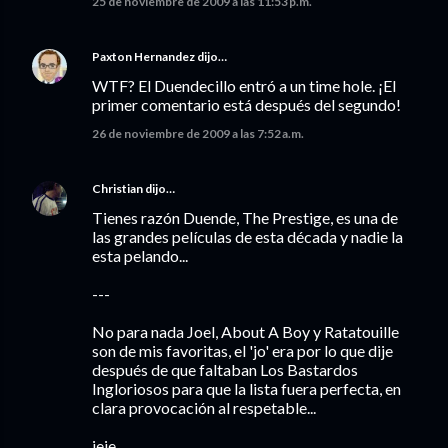
25 de noviembre de 2009 a las 11:53 p.m.
Paxton Hernandez
dijo…
WTF? El Duendecillo entró a un time hole. ¡El
primer comentario está después del segundo!
26 de noviembre de 2009 a las 7:52 a.m.
Christian
dijo…
Tienes razón Duende, The Prestige, es una de
las grandes películas de esta década y nadie la
esta pelando...
---
No para nada Joel, About A Boy y Ratatouille
son de mis favoritas, el 'jo' era por lo que dije
después de que faltaban Los Bastardos
Ingloriosos para que la lista fuera perfecta, en
clara provocación al respetable...
jeje