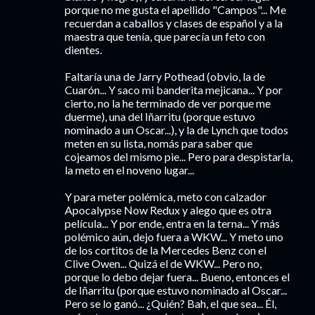
porque no me gusta el apellido "Campos"... Me
recuerdan a caballos y clases de español y a la
maestra que tenía, que parecía un feto con
dientes.
Faltaría una de Jarry Pothead (obvio, la de
Cuarón... Y saco mi banderita mejicana... Y por
cierto, no la he terminado de ver porque me
duerme), una del Iñarritu (porque estuvo
nominado a un Oscar...), y la de Lynch que todos
meten en su lista, nomás para saber que
cojeamos del mismo pie... Pero para despistarla,
la meto en el noveno lugar...
Y para meter polémica, meto con calzador
Apocalypse Now Redux y alego que es otra
película... Y por ende, entra en la terna... Y más
polémico aún, dejo fuera a WKW... Y meto uno
de los cortitos de la Mercedes Benz con el
Clive Owen... Quizá el de WKW... Pero no,
porque lo debo dejar fuera... Bueno, entonces el
de Iñarritu (porque estuvo nominado al Oscar...
Pero se lo ganó... ¿Quién? Bah, el que sea... Él,