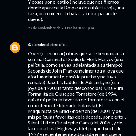
Y cosas por el estilo (incluye que nos fijemos
dónde aparece la lámpara de cubierta roja, una
taza, un cenicero, la bata... y cómo pasan de
dueño).
27 de noviembre de 2009 a las 10:33 p.m.
@duendecallejero
dijo…
O ver (o recordar) obras que se le hermanan: la
seminal Carnival of Souls de Herk Harvey (una
película, como se vea, adelantada a su tiempo),
Seconds de John Frankenheimer (otra joya que,
afortunadamente, pasó la prueba y no tuvo
remake), Jacob's Ladder de Adrian Lyne (esa
joya de 1990, un tanto desconocida), Una Pura
Formalitá de Giuseppe Tornatore (de 1994,
quizá mi película favorita de Tornatore y con el
recientemente liberado Polanski), El
Maquinista de Brad Anderson (del 2004, y de
mis películas favoritas de la década, por cierto),
Silent Hill de Christophe Gans (del 2006), y de
la misma Lost Highways (del propio Lynch, de
1997 y recientemente adaptada en una ópera