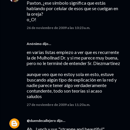
Paxton, ¿ese símbolo significa que estás
hablando por celular de esos que se cuelgan en
la oreja?
o_O!
26 de noviembre de 2009 a las 10:23 a.m.
Anónimo dijo…
en varias listas empiezo a ver que es recurrente
la de Mulhollnad Dr. y si me parece muy buena,
pero no le terminé de entender Sr. Diezmartinez
aunque veo que no estoy sola en esto, estuve
buscando algún tipo de explicación en la red y
nadie parece tener algo verdaderamente
contundente, todo son teorías si acaso
saludos
27 de noviembre de 2009 a las 11:20 a.m.
@duendecallejero
dijo…
Ah... Lynch y sus "strange and beautiful"...