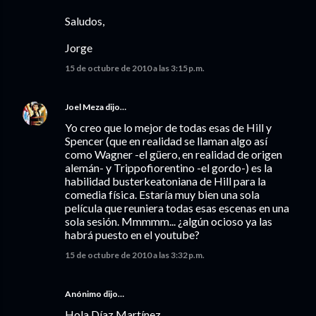
Saludos,
Jorge
15 de octubre de 2010 a las 3:15 p.m.
Joel Meza
dijo…
Yo creo que lo mejor de todas esas de Hill y
Spencer (que en realidad se llaman algo así
como Wagner -el güero, en realidad de origen
alemán- y Trippofiorentino -el gordo-) es la
habilidad busterkeatoniana de Hill para la
comedia física. Estaría muy bien una sola
película que reuniera todas esas escenas en una
sola sesión. Mmmmm... ¿algún ocioso ya las
habrá puesto en el youtube?
15 de octubre de 2010 a las 3:32 p.m.
Anónimo dijo…
Hola Díaz Martínez,