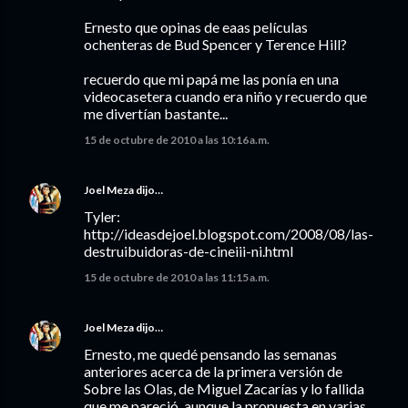
Ernesto que opinas de eaas películas
ochenteras de Bud Spencer y Terence Hill?
recuerdo que mi papá me las ponía en una
videocasetera cuando era niño y recuerdo que
me divertían bastante...
15 de octubre de 2010 a las 10:16 a.m.
Joel Meza
dijo…
Tyler:
http://ideasdejoel.blogspot.com/2008/08/las-
destruibuidoras-de-cineiii-ni.html
15 de octubre de 2010 a las 11:15 a.m.
Joel Meza
dijo…
Ernesto, me quedé pensando las semanas
anteriores acerca de la primera versión de
Sobre las Olas, de Miguel Zacarías y lo fallida
que me pareció, aunque la propuesta en varias