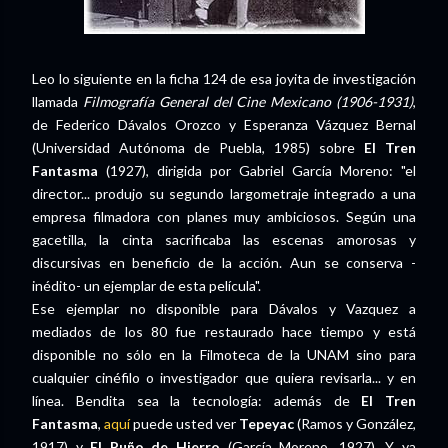
Leo lo siguiente en la ficha 124 de esa joyita de investigación
llamada
Filmografía General del Cine Mexicano (1906-1931)
,
de Federico Dávalos Orozco y Esperanza Vázquez Bernal
(Universidad Autónoma de Puebla, 1985) sobre
El Tren
Fantasma
(1927), dirigida por Gabriel García Moreno: "el
director... produjo su segundo largometraje integrado a una
empresa filmadora con planes muy ambiciosos. Según una
gacetilla, la cinta sacrificaba las escenas amorosas y
discursivas en beneficio de la acción. Aun se conserva -
inédito- un ejemplar de esta película".
Ese ejemplar no disponible para Dávalos y Vazquez a
mediados de los 80 fue restaurado hace tiempo y está
disponible no sólo en la Filmoteca de la UNAM sino para
cualquier cinéfilo o investigador que quiera revisarla... y en
línea. Bendita sea la tecnología: además de
El Tren
Fantasma
,
aquí
puede usted ver
Tepeyac
(Ramos y González,
1917) y
El Puño de Hierro
(García Moreno, 1927). Y ya