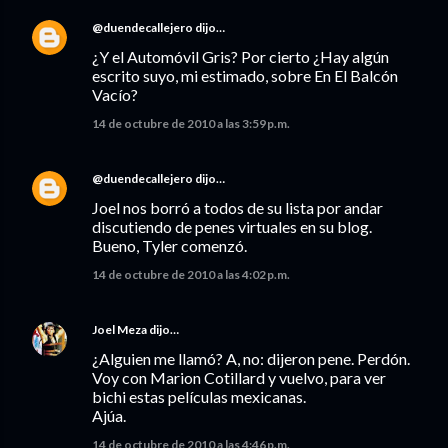
@duendecallejero
dijo…
¿Y el Automóvil Gris? Por cierto ¿Hay algún
escrito suyo, mi estimado, sobre En El Balcón
Vacío?
14 de octubre de 2010 a las 3:59 p.m.
@duendecallejero
dijo…
Joel nos borró a todos de su lista por andar
discutiendo de penes virtuales en su blog.
Bueno, Tyler comenzó.
14 de octubre de 2010 a las 4:02 p.m.
Joel Meza
dijo…
¿Alguien me llamó? A, no: dijeron pene. Perdón.
Voy con Marion Cotillard y vuelvo, para ver
bichi estas películas mexicanas.
Ajúa.
14 de octubre de 2010 a las 4:46 p.m.