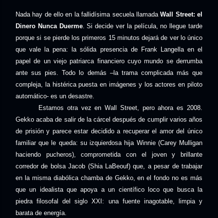
Nada hay de ello en la fallidísima secuela llamada
Wall Street: el
Dinero Nunca Duerme
. Si decide ver la película, no llegue tarde
porque si se pierde los primeros 15 minutos dejará de ver lo único
que vale la pena: la sólida presencia de Frank Langella en el
papel de un viejo patriarca financiero cuyo mundo se derrumba
ante sus pies. Todo lo demás –la trama complicada más que
compleja, la histérica puesta en imágenes y los actores en piloto
automático- es un desastre.
Estamos otra vez en Wall Street, pero ahora es 2008.
Gekko acaba de salir de la cárcel después de cumplir varios años
de prisión y parece estar decidido a recuperar el amor del único
familiar que le queda: su izquierdosa hija Winnie (Carey Mulligan
haciendo pucheros), comprometida con el joven y brillante
corredor de bolsa Jacob (Shia LaBeouf) que, a pesar de trabajar
en la misma diabólica chamba de Gekko, en el fondo no es más
que un idealista que apoya a un científico loco que busca la
piedra filosofal del siglo XXI: una fuente inagotable, limpia y
barata de energía.