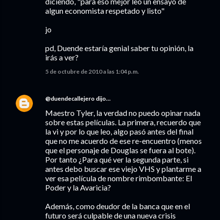
diciendo, "para eso mejor leo un ensayo de
algun economista respetado y listo"
jo
pd, Duende estaría genial saber tu opinión, la
irás a ver?
5 de octubre de 2010 a las 1:04 p.m.
@duendecallejero
dijo…
Maestro Tyler, la verdad no puedo opinar nada
sobre estas películas. La primera, recuerdo que
la vi y por lo que leo, algo pasó antes del final
que no me acuerdo de ese re-encuentro (menos
que el personaje de Douglas se fuera al bote).
Por tanto ¿Para qué ver la segunda parte, si
antes debo buscar ese viejo VHS y plantarme a
ver esa película de nombre rimbombante: El
Poder y la Avaricia?
Además, como deudor de la banca que en el
futuro será culpable de una nueva crisis