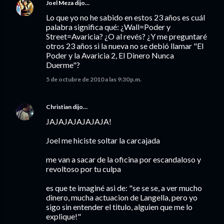
Joel Meza
dijo…
Lo que yo no he sabido en estos 23 años es cuál
palabra significa qué: ¿Wall=Poder y
Street=Avaricia? ¿O al revés? ¿Y me preguntaré
otros 23 años si la nueva no se debió llamar "El
Poder y la Avaricia 2, El Dinero Nunca
Duerme"?
5 de octubre de 2010 a las 9:30 p.m.
Christian
dijo…
JAJAJAJAJAJAJA!
Joel me hiciste soltar la carcajada
me van a sacar de la oficina por escandaloso y
revoltoso por tu culpa
es que te imaginé asi de: "se se se, a ver mucho
dinero, mucha actuacion de Langella, pero yo
sigo sin entender el titulo, alguien que me lo
explique!"