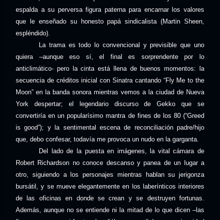
espalda a su perversa figura paterna para encarnar los valores
que le enseñado su honesto papá sindicalista (Martin Sheen,
espléndido).
La trama es todo lo convencional y previsible que uno
quiera –aunque eso sí, el final es sorprendente por lo
anticlimático- pero la cinta está llena de buenos momentos: la
secuencia de créditos inicial con Sinatra cantando “Fly Me to the
Moon” en la banda sonora mientras vemos a la ciudad de Nueva
York despertar; el legendario discurso de Gekko que se
convertiría en un popularísimo mantra de fines de los 80 (“Greed
is good”); y la sentimental escena de reconciliación padre/hijo
que, debo confesar, todavía me provoca un nudo en la garganta.
Del lado de la puesta en imágenes, la vital cámara de
Robert Richardson no conoce descanso y panea de un lugar a
otro, siguiendo a los personajes mientras hablan su jerigonza
bursátil, y se mueve elegantemente en los laberínticos interiores
de las oficinas en donde se crean y se destruyen fortunas.
Además, aunque no se entiende ni la mitad de lo que dicen –las