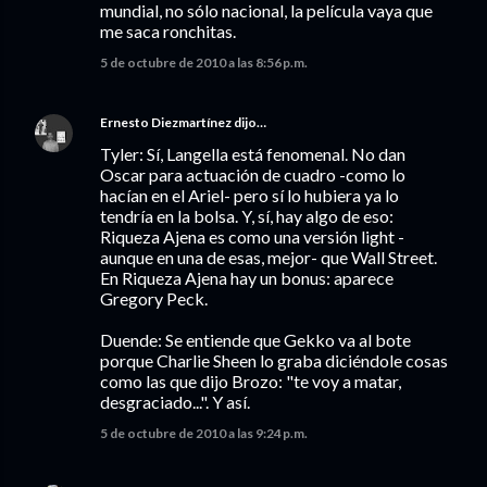
mundial, no sólo nacional, la película vaya que
me saca ronchitas.
5 de octubre de 2010 a las 8:56 p.m.
Ernesto Diezmartínez
dijo…
Tyler: Sí, Langella está fenomenal. No dan
Oscar para actuación de cuadro -como lo
hacían en el Ariel- pero sí lo hubiera ya lo
tendría en la bolsa. Y, sí, hay algo de eso:
Riqueza Ajena es como una versión light -
aunque en una de esas, mejor- que Wall Street.
En Riqueza Ajena hay un bonus: aparece
Gregory Peck.
Duende: Se entiende que Gekko va al bote
porque Charlie Sheen lo graba diciéndole cosas
como las que dijo Brozo: "te voy a matar,
desgraciado...". Y así.
5 de octubre de 2010 a las 9:24 p.m.