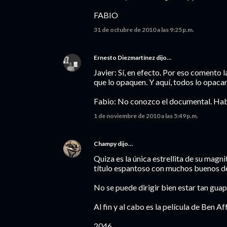
FABIO
31 de octubre de 2010 a las 9:25 p.m.
Ernesto Diezmartínez
dijo…
Javier: Sí, en efecto. Por eso comento
que lo opaquen. Y aquí, todos lo opacan
Fabio: No conozco el documental. Habrá
1 de noviembre de 2010 a las 5:49 p.m.
Champy
dijo…
Quiza es la única estrellita de su magni
título espantoso con muchos buenos de
No se puede dirigir bien estar tan guap
Al fin y al cabo es la película de Ben Af
2046