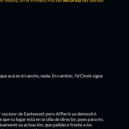
i reseña, en el Primera Fila del
Reforma
del viernes
que acá en el rancho, nada. En cambio, Ya'Chole sigue
er sucesor de Eastwood; pero Affleck ya demostró
que su lugar está en la silla de director, pues para mi,
isamente su actuación, que palidece frente a los