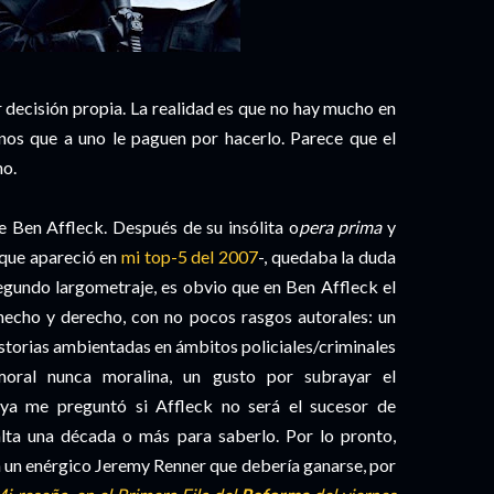
r decisión propia. La realidad es que no hay mucho en
enos que a uno le paguen por hacerlo. Parece que el
no.
 Ben Affleck. Después de su insólita o
pera prima
y
que apareció en
mi top-5 del 2007
-, quedaba la duda
segundo largometraje, es obvio que en Ben Affleck el
echo y derecho, con no pocos rasgos autorales: un
storias ambientadas en ámbitos policiales/criminales
moral nunca moralina, un gusto por subrayar el
n ya me preguntó si Affleck no será el sucesor de
lta una década o más para saberlo. Por lo pronto,
n un enérgico Jeremy Renner que debería ganarse, por