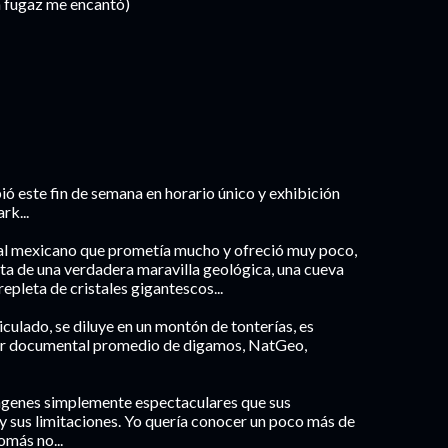
n fugaz me encantó)
ió este fin de semana en horario único y exhibición
rk...
tal mexicano que prometía mucho y ofreció muy poco,
ta de una verdadera maravilla geológica, una cueva
epleta de cristales gigantescos...
ticulado, se diluye en un montón de tonterías, es
uier documental promedio de digamos, NatGeo,
ágenes simplemente espectaculares que sus
y sus limitaciones. Yo quería conocer un poco más de
nomás no...