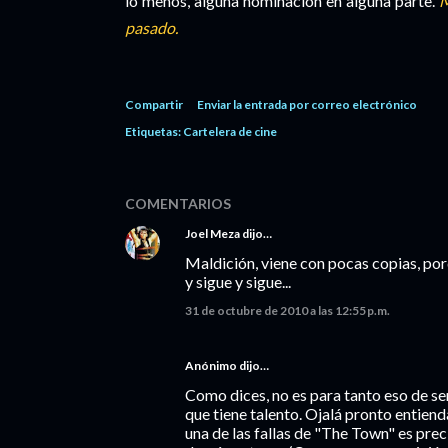
lo menos, alguna nominación en alguna parte.
M
pasado.
Compartir
Enviar la entrada por correo electrónico
Etiquetas:
Cartelera de cine
COMENTARIOS
Joel Meza
dijo…
Maldición, viene con pocas copias, por
y sigue y sigue...
31 de octubre de 2010 a las 12:55 p.m.
Anónimo dijo…
Como dices, no es para tanto eso de s
que tiene talento. Ojalá pronto entienda 
una de las fallas de "The Town" es prec