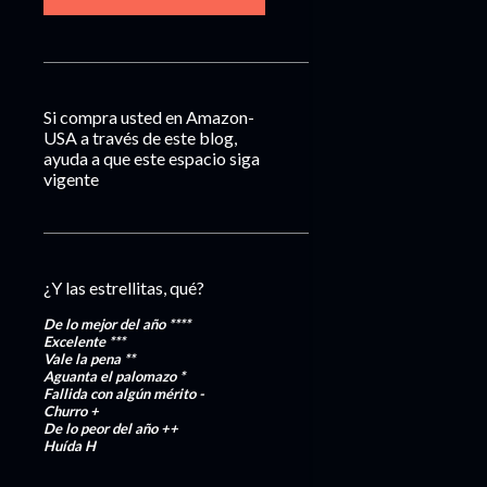
Si compra usted en Amazon-
USA a través de este blog,
ayuda a que este espacio siga
vigente
¿Y las estrellitas, qué?
De lo mejor del año
****
Excelente
***
Vale la pena
**
Aguanta el palomazo
*
Fallida con algún mérito
-
Churro
+
De lo peor del año
++
Huída
H