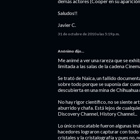
demás actores (Cooper en su aparició
Saludos!!
Javier C.
31 de octubre de 2010 a las 5:19 p.m.
Anónimo dijo…
Me animé a ver una rareza que se exhib
limitada a las salas de la cadena Cinema
Se trató de Naica, un fallido documen
sobre todo porque se suponía dar cuen
descubierta en una mina de Chihuahua r
No hay rigor científico, no se siente ar
aburrido y chafa. Está lejos de cualq
Discovery Channel, History Channel...
Lo único rescatable fueron algunas im
hacedores lograron capturar con todo 
cristales y la cristalografía y pues no, 