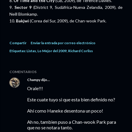
8.
Of Time and the City
(GB, 2009), de Terence Davies.
9.
Sector 9
(District 9, Sudáfrica-Nueva Zelandia, 2009), de
Neill Blomkamp.
10.
Bakjwi
(Corea del Sur, 2009), de Chan-wook Park.
Compartir
Enviar la entrada por correo electrónico
Etiquetas:
Listas
Lo Mejor del 2009
Richard Corliss
COMENTARIOS
Champy
dijo…
Orale!!!
Este cuate tuyo si que esta bien definido no?
Ahí como Haneke desentona un poco!
Ah no, tambien puso a Chan-wook Park para
que no se notara tanto.