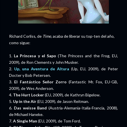
Richard Corliss, de
Time
, acaba de liberar su top-ten del año,
como sigue:
1.
La Princesa y el Sapo
(The Princess and the Frog, EU,
2009), de Ron Clements y John Musker.
2.
Up, una Aventura de Altura
(Up, EU, 2009), de Peter
Docter y Bob Petersen.
3.
El Fantástico Señor Zorro
(Fantastic Mr. Fox, EU-GB,
2009), de Wes Anderson.
4.
The Hurt Locker
(EU, 2009), de Kathryn Bigelow.
5.
Up in the Air
(EU, 2009), de Jason Reitman.
6.
Das weisse Band
(Austria-Alemania-Italia-Francia, 2008),
de Michael Haneke.
7.
A Single Man
(EU, 2009), de Tom Ford.