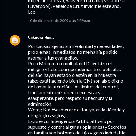
mujer sin cabeza), Saavedra (la nana) y Cabrera
(Liverpool). Penelope Cruz invicible este año.
Leo
10 de diciembre de 2009 a las 5:59 a.m.
Unknown
dijo…
Por causas ajenas a mi voluntad y necesidades,
problemas, inmediatos, no me había podido
asomar a tus evangelios.
Pero Mmmmmmmulholand Drive hizo el
milagro y héte aqui que además tres peliculas
del año hayan estado o estén en la Muestra
(algo está haciendo bien la CN) son algo digno
de llamar la atención. Los límites del control,
francamente me parecio excesiva y
esasperante, pero respeto su hechura y la
admiración.
Womg Kar Wai merece estar, ya, en la década y
el siglo (los siglos).
Lazsrescu, Inteligencia Artificial (pero por
supuesto y contra algunas opiniones) y Secretos
en familia son botones de lujo y gozo indudable.