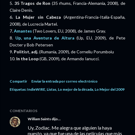
5.
35 Tragos de Ron
(35 rhums, Francia-Alemania, 2008), de
Claire Denis.
6.
La Mujer sin Cabeza
(Argentina-Francia-Italia-España,
2008), de Lucrecia Martel.
7.
Amantes
(Two Lovers, EU, 2008), de James Gray.
8.
Up, una Aventura de Altura
(Up, EU, 2009), de Pete
Docter y Bob Petersen
9.
Politist, adj.
(Rumania, 2009), de Corneliu Porumboiu
10.
In the Loop
(GB, 2009), de Armando Ianucci.
Compartir
Enviar la entrada por correo electrónico
Etiquetas:
IndieWIRE
Listas
Lo mejor de la década
Lo Mejor del 2009
COMENTARIOS
William Saints
dijo…
Uy, Zodiac. Me alegra que alguien la haya
puesto, ya que fue una de las películas que más