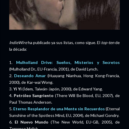
IndieWire
ha publicado ya sus listas, como sigue. El
top-ten
de
la década:
1.
Mulholland Drive: Sueños, Misterios y Secretos
(Mulholland Dr., EU-Francia, 2001), de David Lynch.
2.
Deseando Amar
(Huayang Nianhua, Hong Kong-Francia,
2000), de Kar-wai Wong.
3.
Yi Yi
(Ídem, Taiwán-Japón, 2000), de Edward Yang.
4.
Petróleo Sangriento
(There Will Be Blood, EU, 2007), de
Paul Thomas Anderson.
5.
Eterno Resplandor de una Mente sin Recuerdos
(Eternal
Sunshine of the Spotless Mind, EU, 2004), de Michael Gondry.
6.
El Nuevo Mundo
(The New World, EU-GB, 2005), de
Terrence Malick.