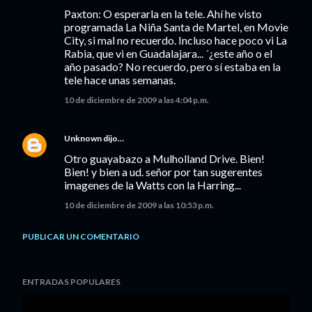
Paxton: O esperarla en la tele. Ahí he visto
programada La Niña Santa de Martel, en Movie
City, si mal no recuerdo. Incluso hace poco vi La
Rabia, que vi en Guadalajara... ´¿este año o el
año pasado? No recuerdo, pero sí estaba en la
tele hace unas semanas.
10 de diciembre de 2009 a las 4:04 p.m.
Unknown
dijo…
Otro guayabazo a Mulholland Drive. Bien!
Bien! y bien a ud. señor por tan sugerentes
imagenes de la Watts con la Harring...
10 de diciembre de 2009 a las 10:53 p.m.
PUBLICAR UN COMENTARIO
ENTRADAS POPULARES