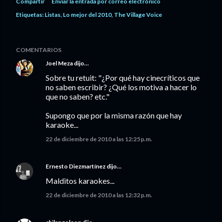
Compartir
Enviar la entrada por correo electrónico
Etiquetas:
Listas
Lo mejor del 2010
The Village Voice
COMENTARIOS
Joel Meza
dijo…
Sobre tu retuit: "¿Por qué hay cinecríticos que
no saben escribir? ¿Qué los motiva a hacer lo
que no saben? etc."
Supongo que por la misma razón que hay
karaoke...
22 de diciembre de 2010 a las 12:25 p.m.
Ernesto Diezmartínez
dijo…
Malditos karaokes...
22 de diciembre de 2010 a las 12:32 p.m.