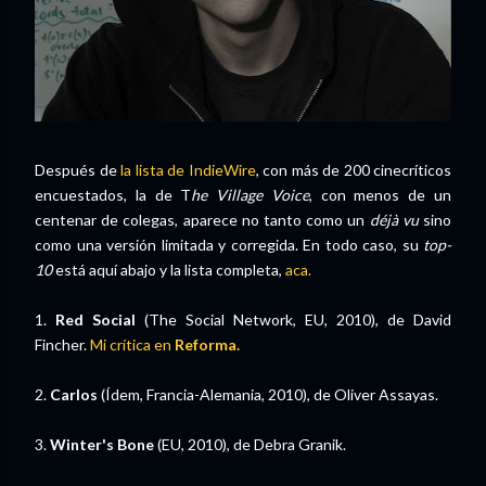
Después de
la lista de IndieWire
, con más de 200 cinecríticos
encuestados, la de T
he Village Voice
, con menos de un
centenar de colegas, aparece no tanto como un
déjà vu
sino
como una versión limitada y corregida. En todo caso, su
top-
10
está aquí abajo y la lista completa,
aca.
1.
Red Social
(The Social Network, EU, 2010), de David
Fincher.
Mi crítica en
Reforma.
2.
Carlos
(Ídem, Francia-Alemania, 2010), de Oliver Assayas.
3.
Winter's Bone
(EU, 2010), de Debra Granik.