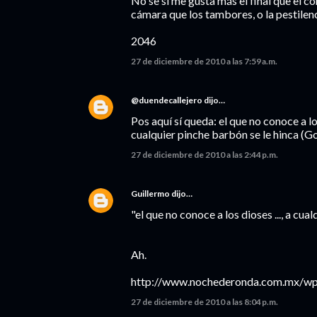
No se si me gusta más el final que el co
cámara que los tambores, o la pestilenc
2046
27 de diciembre de 2010 a las 7:59 a.m.
@duendecallejero
dijo…
Pos aquí sí queda: el que no conoce a l
cualquier pinche barbón se le hinca (Go
27 de diciembre de 2010 a las 2:44 p.m.
Guillermo
dijo…
"el que no conoce a los dioses ..., a cual
Ah.
http://www.nochederonda.com.mx/wp
27 de diciembre de 2010 a las 8:04 p.m.