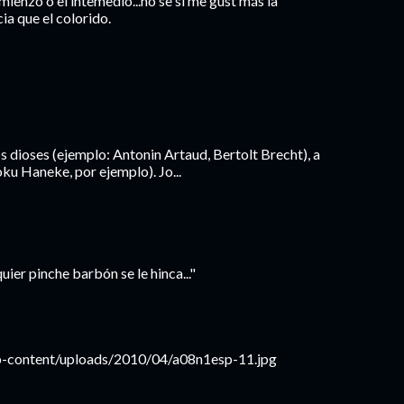
mienzo o el intemedio...no se si me gust más la
ia que el colorido.
os dioses (ejemplo: Antonin Artaud, Bertolt Brecht), a
ku Haneke, por ejemplo). Jo...
quier pinche barbón se le hinca..."
-content/uploads/2010/04/a08n1esp-11.jpg