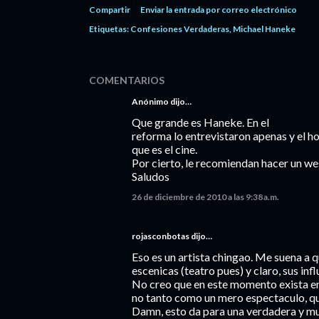
Compartir
Enviar la entrada por correo electrónico
Etiquetas:
Confesiones Verdaderas
Michael Haneke
COMENTARIOS
Anónimo dijo…
Que grande es Haneke. En el
reforma lo entrevistaron apenas y el 
que es el cine.
Por cierto, le recomiendan hacer un wes
Saludos
26 de diciembre de 2010 a las 9:38 a.m.
rojasconbotas dijo…
Eso es un artista chingao. Me suena a q
escenicas (teatro pues) y claro, sus inf
No creo que en este momento exista en
no tanto como un mero espectaculo, que
Damn, esto da para una verdadera y muy