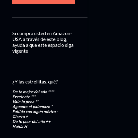
Si compra usted en Amazon-
USA a través de este blog,
ayuda a que este espacio siga
vigente
¿Y las estrellitas, qué?
De lo mejor del año
****
Excelente
***
Vale la pena
**
Aguanta el palomazo
*
Fallida con algún mérito
-
Churro
+
De lo peor del año
++
Huída
H