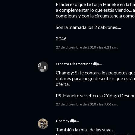
El aderezo que te forja Haneke en la hab
a complementar lo que estás viendo... a
completas y con la circunstancia como 
Son la mamada los 2 cabrones....
2046
27 de diciembre de 2010 a las 6:21 a.m.
Ernesto Diezmartínez
dijo…
Champy: Si te contara los paquetes qu
dólares para luego descubrir que están 
oferta.
PS. Haneke se refiere a Código Desco
27 de diciembre de 2010 a las 7:06 a.m.
Champy
dijo…
También la mía...de las suyas.