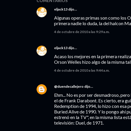
COMENTARIOS
eljack13
dijo…
Algunas operas primas son como los On
primera nadie lo duda, la del halcon M
4 de octubre de 2010 a las 9:29 a.m.
eljack13
dijo…
Acaso los mejores en la primera realiza
Orson Welles hizo algo de la misma tal
4 de octubre de 2010 a las 9:44 a.m.
@duendecallejero
dijo…
Ehm... No es por ser desmadroso, pero h
el de Frank Darabont. Es cierto, era g
Redemption de 1994, lo hizo con esa pe
Buried Alive de 1990. Y lo pongo ahí pu
estrenó en la TV", en la misma lista est
televisión: Duel, de 1971.