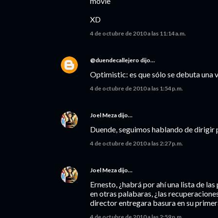
movie
XD
4 de octubre de 2010 a las 11:14 a.m.
@duendecallejero
dijo…
Optimistic: es que sólo se debuta una 
4 de octubre de 2010 a las 1:54 p.m.
Joel Meza
dijo…
Duende, seguimos hablando de dirigir p
4 de octubre de 2010 a las 2:27 p.m.
Joel Meza
dijo…
Ernesto, ¿habrá por ahí una lista de l
en otras palabaras, ¿las recuperacione
director entregara basura en su primer
4 de octubre de 2010 a las 2:59 p.m.