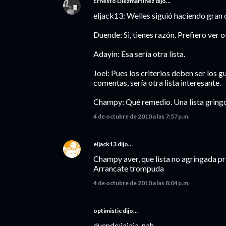
Ernesto Diezmartínez
dijo…
eljack13: Welles siguió haciendo gran ci
Duende: Si, tienes razón. Prefiero ver 
Adayin: Esa sería otra lista.
Joel: Pues los criterios deben ser los g
comentas, sería otra lista interesante.
Champy: Qué remedio. Una lista gringo
4 de octubre de 2010 a las 7:57 p.m.
eljack13
dijo…
Champy aver, que lista no agringada pr
Arrancate trompuda
4 de octubre de 2010 a las 8:04 p.m.
optimistic dijo…
duende:jajaja, nah