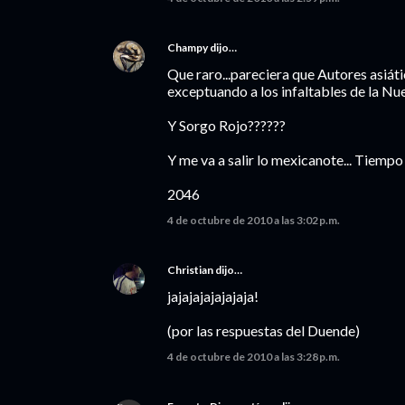
Champy
dijo…
Que raro...pareciera que Autores asiá
exceptuando a los infaltables de la Nue
Y Sorgo Rojo??????
Y me va a salir lo mexicanote... Tiemp
2046
4 de octubre de 2010 a las 3:02 p.m.
Christian
dijo…
jajajajajajajaja!
(por las respuestas del Duende)
4 de octubre de 2010 a las 3:28 p.m.