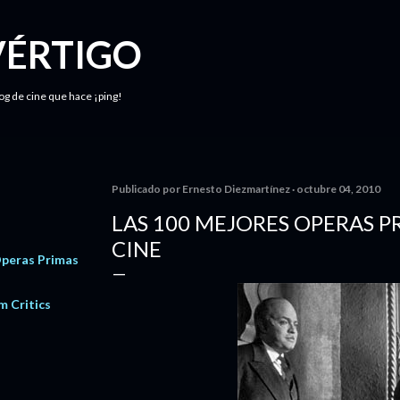
Ir al contenido principal
VÉRTIGO
log de cine que hace ¡ping!
Publicado por
Ernesto Diezmartínez
octubre 04, 2010
LAS 100 MEJORES OPERAS P
CINE
Operas Primas
m Critics