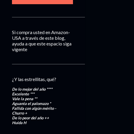
Si compra usted en Amazon-
USA a través de este blog,
ayuda a que este espacio siga
vigente
¿Y las estrellitas, qué?
De lo mejor del año
****
Excelente
***
Vale la pena
**
Aguanta el palomazo
*
Fallida con algún mérito
-
Churro
+
De lo peor del año
++
Huída
H