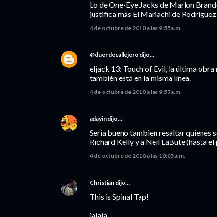
Lo de One-Eye Jacks de Marlon Brando
justifica más El Mariachi de Rodriguez 
4 de octubre de 2010 a las 9:55 a.m.
@duendecallejero
dijo…
eljack 13: Touch of Evil, la última obra
también está en la misma línea.
4 de octubre de 2010 a las 9:57 a.m.
adayin
dijo…
Seria bueno tambien resaltar quienes s
Richard Kelly y a Neil LaBute (hasta el
4 de octubre de 2010 a las 10:05 a.m.
Christian
dijo…
This is Spinal Tap!
jajaja