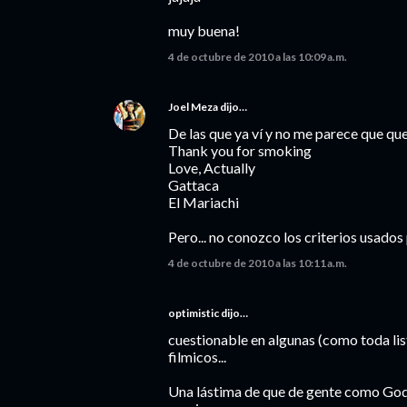
muy buena!
4 de octubre de 2010 a las 10:09 a.m.
Joel Meza
dijo…
De las que ya ví y no me parece que quep
Thank you for smoking
Love, Actually
Gattaca
El Mariachi
Pero... no conozco los criterios usados p
4 de octubre de 2010 a las 10:11 a.m.
optimistic dijo…
cuestionable en algunas (como toda li
filmicos...
Una lástima de que de gente como Goda