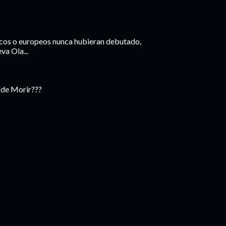
ticos o europeos nunca hubieran debutado,
va Ola...
o de Morir???