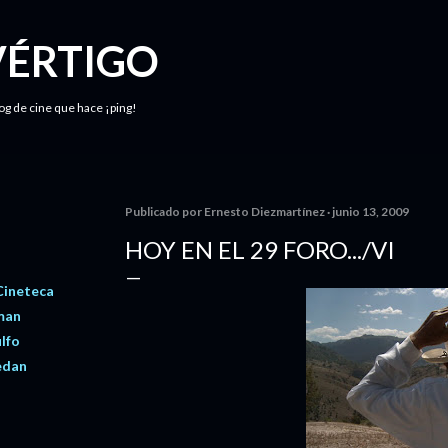
Ir al contenido principal
VÉRTIGO
log de cine que hace ¡ping!
Publicado por
Ernesto Diezmartínez
junio 13, 2009
HOY EN EL 29 FORO.../VI
Cineteca
man
lfo
edan