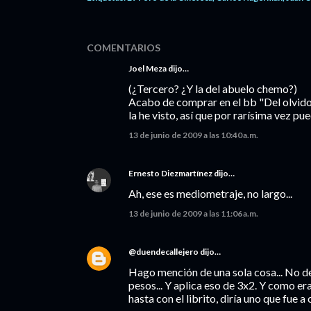
COMENTARIOS
Joel Meza dijo…
(¿Tercero? ¿Y la del abuelo chemo?)
Acabo de comprar en el bb "Del olvido
la he visto, así que por rarísima vez p
13 de junio de 2009 a las 10:40 a.m.
Ernesto Diezmartínez
dijo…
Ah, ese es mediometraje, no largo...
13 de junio de 2009 a las 11:06 a.m.
@duendecallejero
dijo…
Hago mención de una sola cosa... No de J
pesos... Y aplica eso de 3x2. Y como eran
hasta con el librito, diría uno que fue 