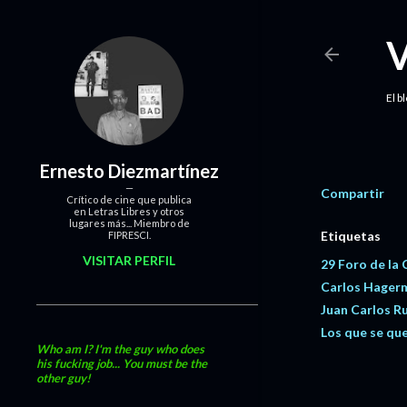
El b
Ernesto Diezmartínez
Compartir
Crítico de cine que publica
en Letras Libres y otros
lugares más... Miembro de
Etiquetas
FIPRESCI.
VISITAR PERFIL
29 Foro de la 
Carlos Hager
Juan Carlos Ru
Los que se qu
Who am I? I'm the guy who does
his fucking job... You must be the
other guy!