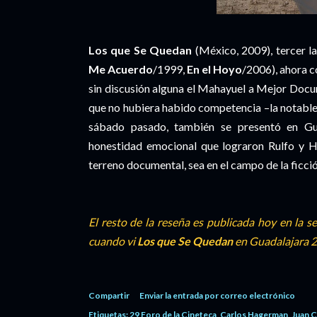
Los que Se Quedan
(México, 2009), tercer l
Me Acuerdo
/1999,
En el Hoyo
/2006), ahora 
sin discusión alguna el Mahayuel a Mejor Doc
que no hubiera habido competencia –la notabl
sábado pasado, también se presentó en Guad
honestidad emocional que lograron Rulfo y Ha
terreno documental, sea en el campo de la ficción
El resto de la reseña es publicada hoy en la s
cuando vi
Los que Se Quedan
en Guadalajara 
Compartir
Enviar la entrada por correo electrónico
Etiquetas:
29 Foro de la Cineteca
Carlos Hagerman
Juan C