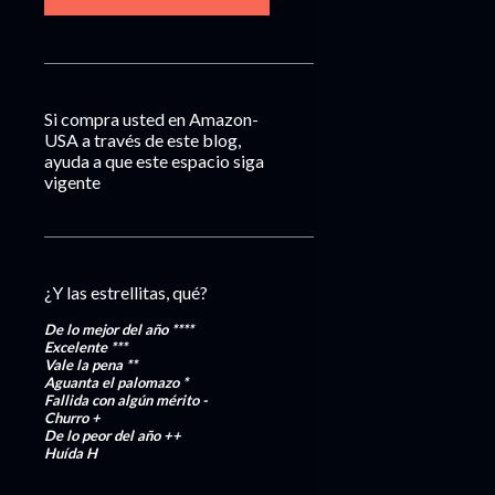
Si compra usted en Amazon-
USA a través de este blog,
ayuda a que este espacio siga
vigente
¿Y las estrellitas, qué?
De lo mejor del año
****
Excelente
***
Vale la pena
**
Aguanta el palomazo
*
Fallida con algún mérito
-
Churro
+
De lo peor del año
++
Huída
H