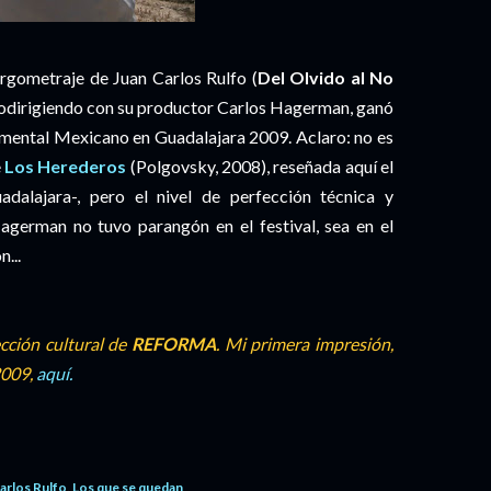
argometraje de Juan Carlos Rulfo (
Del Olvido al No
codirigiendo con su productor Carlos Hagerman, ganó
umental Mexicano en Guadalajara 2009. Aclaro: no es
e
Los Herederos
(Polgovsky, 2008), reseñada aquí el
alajara-, pero el nivel de perfección técnica y
german no tuvo parangón en el festival, sea en el
...
ección cultural de
REFORMA
. Mi primera impresión,
2009,
aquí.
arlos Rulfo
Los que se quedan