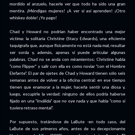
mordido el anzuelo, hacerle ver que todo ha sido una gran
mentira. ¡Méndigas mujeres! ¡A ver si así aprenden! ¡Otro
whiskey doble! ¡Yo pago!
Chad y Howard no podrían haber encontrado una mejor
víctima: la solitaria Christine (Stacy Edwards), una eficiente
taquígrafa que, aunque físicamente no está nada mal, resultar
ser sorda y, además, apenas si puede articular algunas
palabras. Chad no se anda con miramientos: Christine habla
"como Flipper" y salir con ella es como noviar "con el Hombre
Elefante". El par de ojetes de Chad y Howard tienen sólo seis
semanas antes de volver a la oficina central: en ese tiempo
tienen que enamorar a la mujer, hacerla sentir una diosa y,
luego, escupirle la verdad: ninguno de ellos podría haberse
fijado en una "inválida" que no oye nada y que habla "como si
tuviera retraso mental".
Por supuesto, tratándose de LaBute -en todo caso, del
LaBute de sus primeros años, antes de su decepcionante