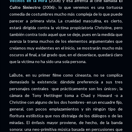
Vecinos en la Mira
(2008) y esa afrenta al cine llamada
El
Culto Siniestro
(2006)-, lo que veremos es una tortuosa
comedia de costumbres mucho más compleja de lo que puede
parecer a primera vista. La crueldad masculina, es cierto,
estará dirigida contra la víctima propiciatoria Christine, pero
también contra todo aquel que se deje, pues en la medida que
avanza la trama muchos de los elementos argumentales que
creíamos muy evidentes en el inicio, se mostrarán mucho más
oscuros al final, a tal grado que, en el desenlace, quedará claro
que la víctima no ha sido una sola persona.
LaBute, en su primer filme como cineasta, no se complica
demasiado la existencia: dándole preferencia a sus tres
personajes centrales -que prácticamente son los únicos-, la
cámara de Tony Hettinger toma a Chad y Howard -o a
Christine con alguno de los dos hombres- en un encuadre fijo,
general, con pocos emplazamientos y sin ningún tipo de
floritura estilística que nos distraiga de los diálogos o de las
miradas. El énfasis mayor proviene, de hecho, de la banda
sonora: una neo-primitiva música basada en percusiones que