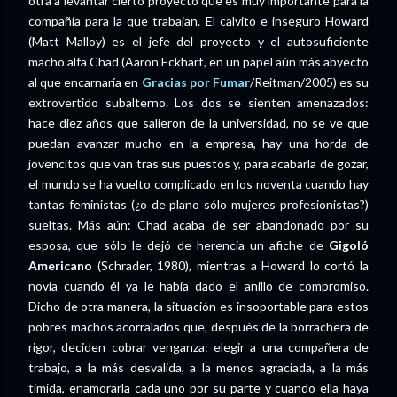
otra a levantar cierto proyecto que es muy importante para la
compañía para la que trabajan. El calvito e inseguro Howard
(Matt Malloy) es el jefe del proyecto y el autosuficiente
macho alfa Chad (Aaron Eckhart, en un papel aún más abyecto
al que encarnaría en
Gracias por Fumar
/Reitman/2005) es su
extrovertido subalterno. Los dos se sienten amenazados:
hace diez años que salieron de la universidad, no se ve que
puedan avanzar mucho en la empresa, hay una horda de
jovencitos que van tras sus puestos y, para acabarla de gozar,
el mundo se ha vuelto complicado en los noventa cuando hay
tantas feministas (¿o de plano sólo mujeres profesionistas?)
sueltas. Más aún: Chad acaba de ser abandonado por su
esposa, que sólo le dejó de herencia un afiche de
Gigoló
Americano
(Schrader, 1980), mientras a Howard lo cortó la
novia cuando él ya le había dado el anillo de compromiso.
Dicho de otra manera, la situación es insoportable para estos
pobres machos acorralados que, después de la borrachera de
rigor, deciden cobrar venganza: elegir a una compañera de
trabajo, a la más desvalida, a la menos agraciada, a la más
timida, enamorarla cada uno por su parte y cuando ella haya