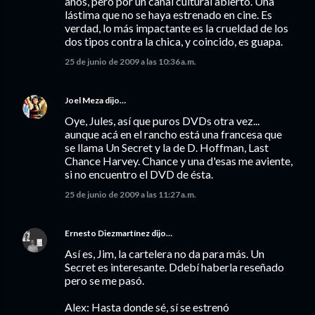
años, pero por un canal cultural abierto. Una
lástima que no se haya estrenado en cine. Es
verdad, lo más impactante es la crueldad de los
dos tipos contra la chica, y coincido, es guapa.
25 de junio de 2009 a las 10:36 a.m.
Joel Meza
dijo…
Oye, Jules, así que puros DVDs otra vez...
aunque acá en el rancho está una francesa que
se llama Un Secret y la de D. Hoffman, Last
Chance Harvey. Chance y una d'esas me aviente,
si no encuentro el DVD de ésta.
25 de junio de 2009 a las 11:27 a.m.
Ernesto Diezmartínez
dijo…
Así es, Jim, la cartelera no da para más. Un
Secret es interesante. Ddebí haberla reseñado
pero se me pasó.
Alex: Hasta donde sé, sí se estrenó