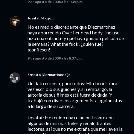
9 de agosto de 2008 a las 1:34 p.m.
Josafat M.
dijo…
No es medio discrepante que Diezmartínez
haya aborrecido Over her dead body -incluso
hizo una entrada- y que haya ganado película de
la semana? what the fuck! ¿quién fue?
¡confiesen!
9 de agosto de 2008 a las 8:37 p.m.
Ernesto Diezmartínez
dijo…
Un dato curioso, para todos: Hitchcock rara
vez escribió sus guiones y, sin embargo, la
autoría de sus filmes está fuera de duda. Y
trabajó con diversos argumentistas/guionistas
a lo largo de su carrera.
Josafat: He tenido una relación tirante con
algunos de mis más fieles y recalcitrantes
lectores, así que no me extraña que me lleven la