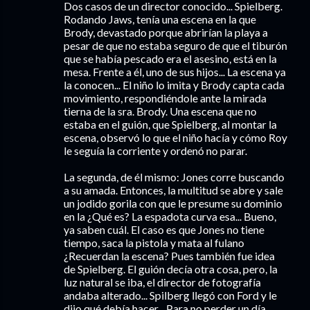
Dos casos de un director conocido... Spielberg.
Rodando Jaws, tenía una escena en la que
Brody, devastado porque abrirían la playa a
pesar de que no estaba seguro de que el tiburón
que se había pescado era el asesino, está en la
mesa. Frente a él, uno de sus hijos... La escena ya
la conocen... El niño lo imita y Brody capta cada
movimiento, respondiéndole ante la mirada
tierna de la sra. Brody. Una escena que no
estaba en el guión, que Spielberg, al montar la
escena, observó lo que el niño hacía y cómo Roy
le seguía la corriente y ordenó no parar.
La segunda, de él mismo: Jones corre buscando
a su amada. Entonces, la multitud se abre y sale
un jodido gorila con que le presume su dominio
en la ¿Qué es? La espadota curva esa... Bueno,
ya saben cuál. El caso es que Jones no tiene
tiempo, saca la pistola y mata al fulano
¿Recuerdan la escena? Pues también fue idea
de Spielberg. El guión decía otra cosa, pero, la
luz natural se iba, el director de fotografía
andaba alterado... Spilberg llegó con Ford y le
dijo qué debía hacer... Para no perder un día.