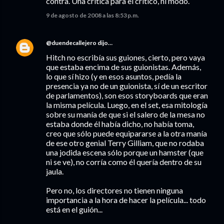
contra. Una crítica para el crítico, ni modo.
9 de agosto de 2008 a las 8:53 p.m.
@duendecallejero
dijo…
Hitch no escribía sus guiones, cierto, pero vaya
que estaba encima de sus guionistas. Además,
lo que sí hizo (y en esos asuntos, pedía la
presencia ya no de un guionista, sí de un escritor
de parlamentos), son esos storyboards que eran
la misma película. Luego, en el set, esa mitología
sobre su manía de que si el salero de la mesa no
estaba donde él había dicho, no había toma,
creo que sólo puede equipararse a la otra manía
de ese otro genial Terry Gilliam, que no rodaba
una jodida escena sólo porque un hamster (que
ni se ve), no corría como él quería dentro de su
jaula.
Pero no, los directores no tienen ninguna
importancia a la hora de hacer la película... todo
está en el guión...