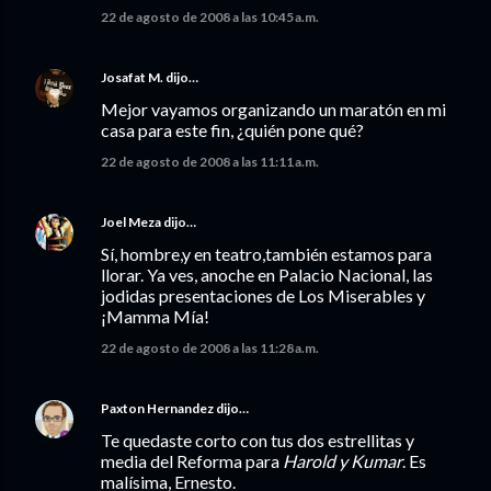
22 de agosto de 2008 a las 10:45 a.m.
Josafat M.
dijo…
Mejor vayamos organizando un maratón en mi
casa para este fin, ¿quién pone qué?
22 de agosto de 2008 a las 11:11 a.m.
Joel Meza
dijo…
Sí, hombre,y en teatro,también estamos para
llorar. Ya ves, anoche en Palacio Nacional, las
jodidas presentaciones de Los Miserables y
¡Mamma Mía!
22 de agosto de 2008 a las 11:28 a.m.
Paxton Hernandez
dijo…
Te quedaste corto con tus dos estrellitas y
media del Reforma para
Harold y Kumar
. Es
malísima, Ernesto.