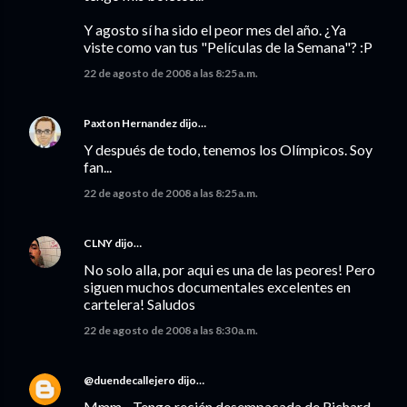
Y agosto sí ha sido el peor mes del año. ¿Ya
viste como van tus "Películas de la Semana"? :P
22 de agosto de 2008 a las 8:25 a.m.
Paxton Hernandez
dijo…
Y después de todo, tenemos los Olímpicos. Soy
fan...
22 de agosto de 2008 a las 8:25 a.m.
CLNY
dijo…
No solo alla, por aqui es una de las peores! Pero
siguen muchos documentales excelentes en
cartelera! Saludos
22 de agosto de 2008 a las 8:30 a.m.
@duendecallejero
dijo…
Mmm... Tengo recién desempacada de Richard