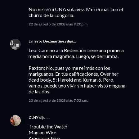
No me reí ni UNA sola vez. Me reí más con el
churro de la Longoria.
22 de agosto de 2008 a las 9:20 p.m.
Ernesto Diezmartínez
dijo…
Leo: Camino a la Redención tiene una primera
media hora magnífica. Luego, se derrumba.
Paxton: No, pues yo me reí más con los
mariguanos. En tus calificaciones, Over her
dead body, 5; Harold and Kumar, 6. Pero,
vamos, puede uno vivir sin haber visto ninguna
de las dos.
23 de agosto de 2008 a las 7:52 a.m.
CLNY
dijo…
Trouble the Water
Man on Wire
American Teen