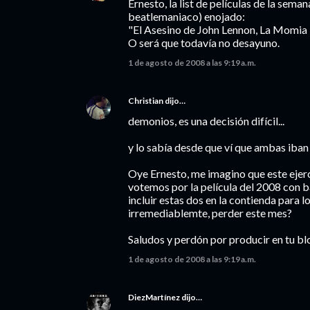
Ernesto, la list de películas de la sema
beatlemaniaco) enojado:
"El Asesino de John Lennon, La Momia 
O será que todavía no desayuno.
1 de agosto de 2008 a las 9:19 a.m.
Christian
dijo…
demonios, es una decisión difícil...
y lo sabía desde que ví que ambas iba
Oye Ernesto, me imagino que este ejerc
votemos por la película del 2008 con 
incluir estas dos en la contienda para 
irremediablemte, perder este mes?
Saludos y perdón por producir en tu bl
1 de agosto de 2008 a las 9:19 a.m.
DiezMartínez
dijo…