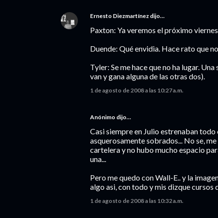
Ernesto Diezmartínez
dijo…
Paxton: Ya veremos el próximo viernes
Duende: Qué envidia. Hace rato que no 
Tyler: Se me hace que no ha lugar. Una s
van y gana alguna de las otras dos).
1 de agosto de 2008 a las 10:27 a.m.
Anónimo dijo…
Casi siempre en Julio estrenaban todo 
asquerosamente sobrados... No se, me 
cartelera y no hubo mucho espacio para
una...
Pero me quedo con Wall-E.. y la imagen
algo asi, con todo y mis dizque cursos
1 de agosto de 2008 a las 10:32 a.m.