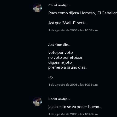
Christian
dijo…
Pues como dijera Homero, 'El Caballer
Así que 'Wall-E' será...
1 de agosto de 2008 a las 10:32 a.m.
Anónimo dijo…
voto por voto
no voto por el píxar
díganme joto
prefiero a bruno díaz.
·g·
1 de agosto de 2008 a las 10:33 a.m.
Christian
dijo…
jajaja esto se va poner bueno...
1 de agosto de 2008 a las 10:40 a.m.