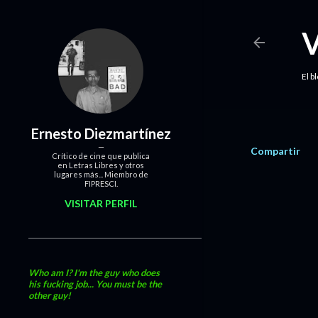
El b
Ernesto Diezmartínez
Compartir
Crítico de cine que publica
en Letras Libres y otros
lugares más... Miembro de
FIPRESCI.
VISITAR PERFIL
Who am I? I'm the guy who does
his fucking job... You must be the
other guy!