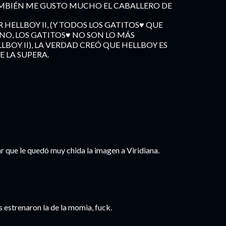
AMBIÉN ME GUSTO MUCHO EL CABALLERO DE
 HELLBOY II, (Y TODOS LOS GATITOS♥ QUE
ENO, LOS GATITOS♥ NO SON LO MÁS
BOY II), LA VERDAD CREÓ QUE HELLBOY ES
E LA SUPERA.
r que le quedó muy chida la imagen a Viridiana.
 estrenaron la de la momia, fuck.