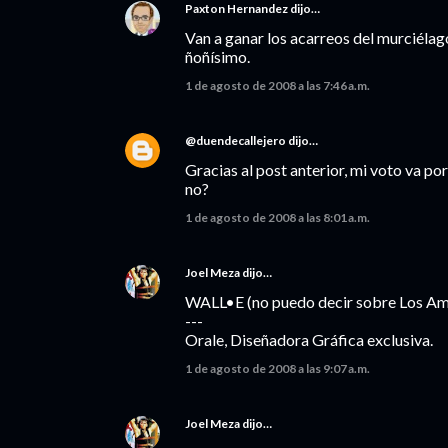
Paxton Hernandez
dijo…
Van a ganar los acarreos del murciélag
ñoñísimo.
1 de agosto de 2008 a las 7:46 a.m.
@duendecallejero
dijo…
Gracias al post anterior, mi voto va por
no?
1 de agosto de 2008 a las 8:01 a.m.
Joel Meza
dijo…
WALL•E (no puedo decir sobre Los Ambi
---
Orale, Diseñadora Gráfica exclusiva.
1 de agosto de 2008 a las 9:07 a.m.
Joel Meza
dijo…