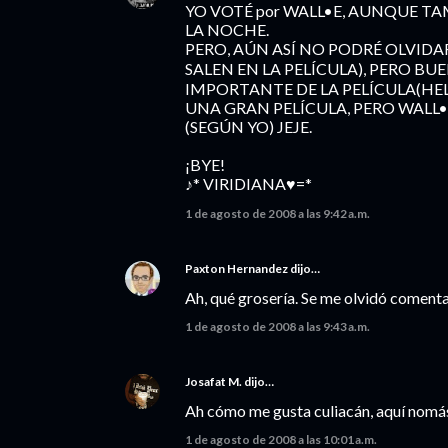
YO VOTÉ por WALL•E, AUNQUE T
LA NOCHE.
PERO, AÚN ASÍ NO PODRÉ OLVIDAR
SALEN EN LA PELÍCULA), PERO BU
IMPORTANTE DE LA PELÍCULA(HELL
UNA GRAN PELÍCULA, PERO WALL•
(SEGÚN YO) JEJE.
¡BYE!
♪* VIRIDIANA♥=*
1 de agosto de 2008 a las 9:42 a.m.
Paxton Hernandez
dijo…
Ah, qué grosería. Se me olvidó comenta
1 de agosto de 2008 a las 9:43 a.m.
Josafat M.
dijo…
Ah cómo me gusta culiacán, aquí nomás
1 de agosto de 2008 a las 10:01 a.m.