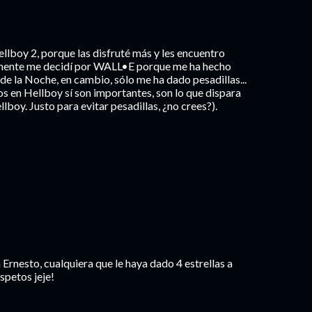
llboy 2, porque las disfruté más y les encuentro
almente me decidí por WALL•E porque me ha hecho
de la Noche, en cambio, sólo me ha dado pesadillas...
tos en Hellboy sí son importantes, son lo que dispara
lboy. Justo para evitar pesadillas, ¿no crees?).
 Ernesto, cualquiera que le haya dado 4 estrellas a
petos jeje!