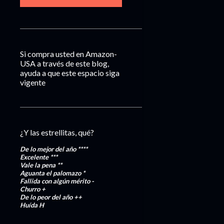
Si compra usted en Amazon-
USA a través de este blog,
ayuda a que este espacio siga
vigente
¿Y las estrellitas, qué?
De lo mejor del año
****
Excelente
***
Vale la pena
**
Aguanta el palomazo
*
Fallida con algún mérito
-
Churro
+
De lo peor del año
++
Huída
H