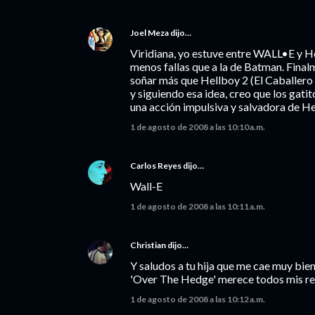
Joel Meza
dijo…
Viridiana, yo estuve entre WALL•E y He
menos fallas que a la de Batman. Fin
soñar más que Hellboy 2 (El Caballero 
y siguiendo esa idea, creo que los gati
una acción impulsiva y salvadora de Hel
1 de agosto de 2008 a las 10:10 a.m.
Carlos Reyes
dijo…
Wall-E
1 de agosto de 2008 a las 10:11 a.m.
Christian
dijo…
Y saludos a tu hija que me cae muy bien
'Over The Hedge' merece todos mis res
1 de agosto de 2008 a las 10:12 a.m.