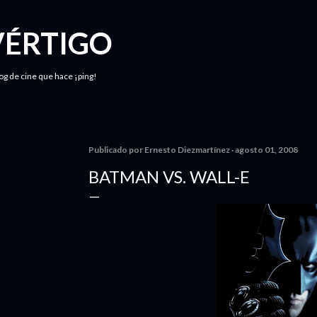
Ir al contenido principal
VÉRTIGO
log de cine que hace ¡ping!
Publicado por
Ernesto Diezmartínez
agosto 01, 2008
BATMAN VS. WALL-E