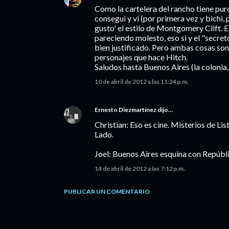
Como la cartelera del rancho tiene puro
consegui y vi (por primera vez y bichi
gusto' el estilo de Montgomery Clift. 
pareciendo molesto, eso si y el "secr
bien justificado. Pero ambas cosas son
personajes que hace Hitch.
Saludos hasta Buenos Aires (la colonia, 
10 de abril de 2012 a las 11:24 p.m.
Ernesto Diezmartínez
dijo…
Christian: Eso es cine. Misterios de L
Lado.
Joel: Buenos Aires esquina con Repúblic
14 de abril de 2012 a las 7:12 p.m.
PUBLICAR UN COMENTARIO