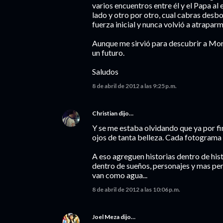
varios encuentros entre él y el Papa al
lado y otro por otro, cual cabras desbo
fuerza inicial y nunca volvió a atraparm
Aunque me sirvió para descubrir a More
un futuro.
Saludos
8 de abril de 2012 a las 9:25 p.m.
Christian
dijo…
Y se me estaba olvidando que ya por fin
ojos de tanta belleza. Cada fotograma
A eso agreguen historias dentro de his
dentro de sueños, personajes y mas pers
van como agua...
8 de abril de 2012 a las 10:06 p.m.
Joel Meza
dijo…