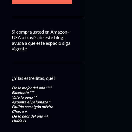
Si compra usted en Amazon-
USA a través de este blog,
ayuda a que este espacio siga
vigente
¿Y las estrellitas, qué?
De lo mejor del año
****
Excelente
***
Vale la pena
**
Aguanta el palomazo
*
Fallida con algún mérito
-
Churro
+
De lo peor del año
++
Huída
H