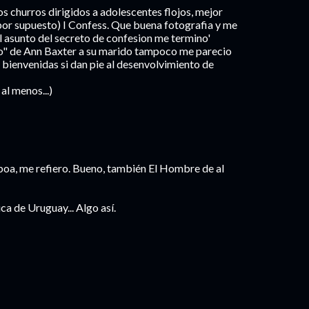
s churros dirigidos a adolescentes flojos, mejor
, por supuesto) I Confess. Que buena fotografia y me
El asunto del secreto de confesion me termino'
eto" de Ann Baxter a su marido tampoco me parecio
 bienvenidas si dan pie al desenvolvimiento de
al menos...)
isboa, me refiero. Bueno, también El Hombre de al
a de Uruguay... Algo así.