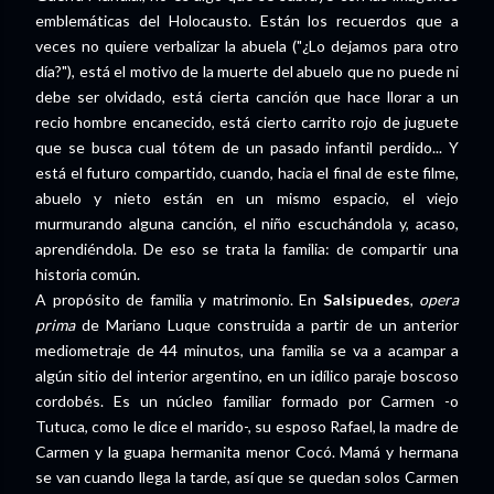
emblemáticas del Holocausto. Están los recuerdos que a
veces no quiere verbalizar la abuela ("¿Lo dejamos para otro
día?"), está el motivo de la muerte del abuelo que no puede ni
debe ser olvidado, está cierta canción que hace llorar a un
recio hombre encanecido, está cierto carrito rojo de juguete
que se busca cual tótem de un pasado infantil perdido... Y
está el futuro compartido, cuando, hacia el final de este filme,
abuelo y nieto están en un mismo espacio, el viejo
murmurando alguna canción, el niño escuchándola y, acaso,
aprendiéndola. De eso se trata la familia: de compartir una
historia común.
A propósito de familia y matrimonio. En
Salsipuedes
,
opera
prima
de Mariano Luque construida a partir de un anterior
mediometraje de 44 minutos, una familia se va a acampar a
algún sitio del interior argentino, en un idílico paraje boscoso
cordobés. Es un núcleo familiar formado por Carmen -o
Tutuca, como le dice el marido-, su esposo Rafael, la madre de
Carmen y la guapa hermanita menor Cocó. Mamá y hermana
se van cuando llega la tarde, así que se quedan solos Carmen