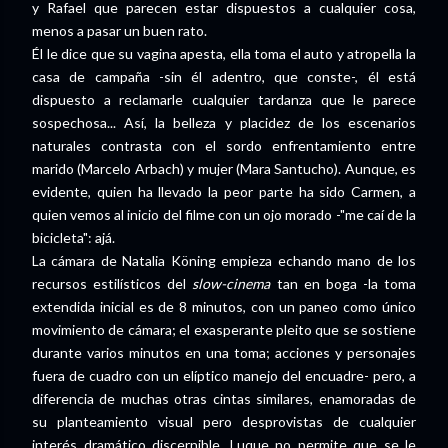
y Rafael que parecen estar dispuestos a cualquier cosa,
menos a pasar un buen rato.
Él le dice que su vagina apesta, ella toma el auto y atropella la
casa de campaña -sin él adentro, que conste-, él está
dispuesto a reclamarle cualquier tardanza que le parece
sospechosa... Así, la belleza y placidez de los escenarios
naturales contrasta con el sordo enfrentamiento entre
marido (Marcelo Arbach) y mujer (Mara Santucho). Aunque, es
evidente, quien ha llevado la peor parte ha sido Carmen, a
quien vemos al inicio del filme con un ojo morado -"me caí de la
bicicleta": ajá.
La cámara de Natalia Köning empieza echando mano de los
recursos estilísticos del
slow-cinema
tan en boga -la toma
extendida inicial es de 8 minutos, con un paneo como único
movimiento de cámara; el exasperante pleito que se sostiene
durante varios minutos en una toma; acciones y personajes
fuera de cuadro con un elíptico manejo del encuadre- pero, a
diferencia de muchas otras cintas similares, enamoradas de
su planteamiento visual pero desprovistas de cualquier
interés dramático discernible, Luque no permite que se le