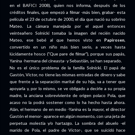
en el BAFICI 2008), quien nos informa, después de los
créditos finales, que empezó a filmar -más bien, grabar- esta
película el 23 de octubre de 2000, el día que nació su sobrino
Mateo. La cámara manejada por el aquel entonces
veinteañero Solnicki tomaba la imagen del recién nacido
Mateo, ese bebé al que hemos visto en
Papirosen
,
convertido en un niño más bien serio, a veces hasta
lúcidamente hosco ("Que pare de filmar"), porque sus papás,
Yanina -hermana del cineasta- y Sebastián, se han separado.
No es el único problema de la familia Solnicki. El papá de
Gastón, Victor, no tiene las mismas entradas de dinero y sabe
que frente a la separación marital de su hija, va a tener que
apoyarla y, por lo mismo, se ve obligado a decirle a su propia
madre, la anciana sobreviviente de origen polaco Pola, que
acaso no la podrá sostener como lo ha hecho hasta ahora.
Alán, el hermano de en medio -Yanina es la mayor, el director
Gastón el menor- aparece en algún momento, con una jeta de
perpetua molestia y/o hartazgo. La sombra del abuelo -el
marido de Pola, el padre de Victor-, que se suicidó hace