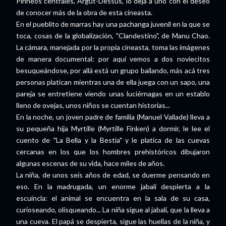
Pirineos centrales, Argut-Dessus, lo deja a uno con el deseo
de conocer más de la obra de esta cineasta.
En el pueblito de marras hay una pachanga juvenil en la que se
toca, cosas de la globalización, "Clandestino", de Manu Chao.
La cámara, manejada por la propia cineasta, toma las imágenes
de manera documental: por aquí vemos a dos noviecitos
besuqueándose, por allá está un grupo bailando, más acá tres
personas platican mientras una de ella juega con un sapo, una
pareja se entretiene viendo unas luciérnagas en un establo
lleno de ovejas, unos niños se cuentan historias...
En la noche, un joven padre de familia (Manuel Vallade) lleva a
su pequeña hija Myrtille (Myrtille Finken) a dormir, le lee el
cuento de "La Bella y la Bestia" y le platica de las cuevas
cercanas en los que los hombres prehistóricos dibujaron
algunas escenas de su vida, hace miles de años.
La niña, de unos seis años de edad, se duerme pensando en
eso. En la madrugada, un enorme jabalí despierta a la
escuincla: el animal se encuentra en la sala de su casa,
curioseando, olisqueando... La niña sigue al jabalí, que la lleva a
una cueva. El papá se despierta, sigue las huellas de la niña, y