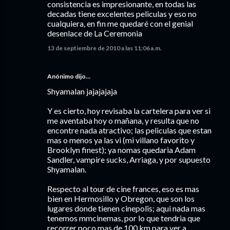
consistencia es impresionante, en todas las
decadas tiene excelentes peliculas y eso no
cualquiera, en fin me quedaré con el genial
desenlace de La Ceremonia
13 de septiembre de 2010 a las 11:06 a.m.
Anónimo dijo…
Shyamalan jajajajaja
Y es cierto, hoy revisaba la cartelera para ver si
me aventaba hoy o mañana, y resulta que no
encontre nada atractivo; las peliculas que estan
mas o menos ya las vi (mi villano favorito y
Brooklyn finest); ya nomas quedaria Adam
Sandler, vampire sucks, Arriaga, y por supuesto
Shyamalan.
Respecto al tour de cine frances, eso es mas
bien en Hermosillo y Obregon, que son los
lugares donde tienen cinepolis; aqui nada mas
tenemos mmcinemas, por lo que tendria que
recorrer poco mas de 100 km para ver a