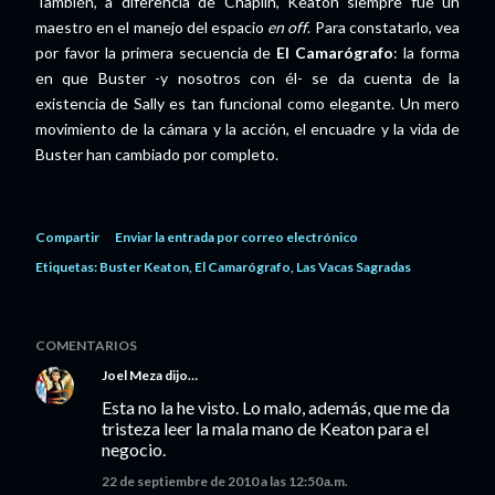
También, a diferencia de Chaplin, Keaton siempre fue un
maestro en el manejo del espacio
en off
. Para constatarlo, vea
por favor la primera secuencia de
El Camarógrafo
: la forma
en que Buster -y nosotros con él- se da cuenta de la
existencia de Sally es tan funcional como elegante. Un mero
movimiento de la cámara y la acción, el encuadre y la vida de
Buster han cambiado por completo.
Compartir
Enviar la entrada por correo electrónico
Etiquetas:
Buster Keaton
El Camarógrafo
Las Vacas Sagradas
COMENTARIOS
Joel Meza
dijo…
Esta no la he visto. Lo malo, además, que me da
tristeza leer la mala mano de Keaton para el
negocio.
22 de septiembre de 2010 a las 12:50 a.m.