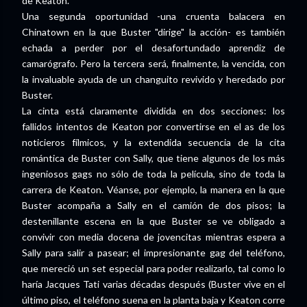
de Keaton.
Una segunda oportunidad -una cruenta balacera en
Chinatown en la que Buster "dirige" la acción- es también
echada a perder por el desafortundado aprendiz de
camarógrafo. Pero la tercera será, finalmente, la vencida, con
la invaluable ayuda de un changuito revivido y heredado por
Buster.
La cinta está claramente dividida en dos secciones: los
fallidos intentos de Keaton por convertirse en el as de los
noticieros fílmicos, y la extendida secuencia de la cita
romántica de Buster con Sally, que tiene algunos de los más
ingeniosos gags no sólo de toda la película, sino de toda la
carrera de Keaton. Véanse, por ejemplo, la manera en la que
Buster acompaña a Sally en el camión de dos pisos; la
destenillante escena en la que Buster se ve obligado a
convivir con media docena de jovencitas mientras espera a
Sally para salir a pasear; el impresionante gag del teléfono,
que mereció un set especial para poder realizarlo, tal como lo
haría Jacques Tati varias décadas después (Buster vive en el
último piso, el teléfono suena en la planta baja y Keaton corre