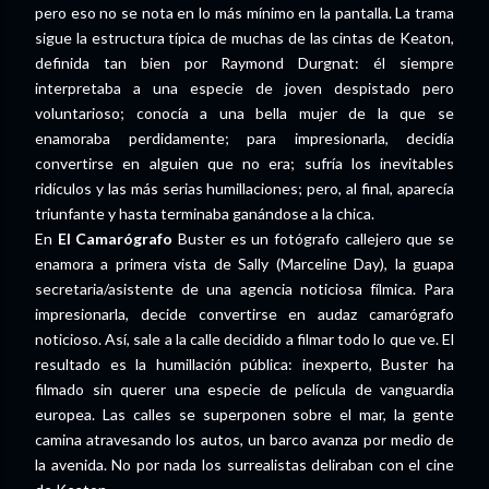
pero eso no se nota en lo más mínimo en la pantalla. La trama
sigue la estructura típica de muchas de las cintas de Keaton,
definida tan bien por Raymond Durgnat: él siempre
interpretaba a una especie de joven despistado pero
voluntarioso; conocía a una bella mujer de la que se
enamoraba perdidamente; para impresionarla, decidía
convertirse en alguien que no era; sufría los inevitables
ridículos y las más serias humillaciones; pero, al final, aparecía
triunfante y hasta terminaba ganándose a la chica.
En
El Camarógrafo
Buster es un fotógrafo callejero que se
enamora a primera vista de Sally (Marceline Day), la guapa
secretaria/asistente de una agencia noticiosa fílmica. Para
impresionarla, decide convertirse en audaz camarógrafo
noticioso. Así, sale a la calle decidido a filmar todo lo que ve. El
resultado es la humillación pública: inexperto, Buster ha
filmado sin querer una especie de película de vanguardia
europea. Las calles se superponen sobre el mar, la gente
camina atravesando los autos, un barco avanza por medio de
la avenida. No por nada los surrealistas deliraban con el cine