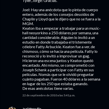
Tyler, Jorge: Gracias.
Joel: Hay una anécdota que lo pinta de cuerpo
entero, además de los consejos desoídos de
Chaplin y Lloyd que le dijero que no se fuera a la
MGM.
Keaton iba a empezar a trabajar para un music-
hall neoyorkino a 250 dólares por semana, una
cantidad considerable. Alguien lo invitó a un
estudio en donde trabajaba el tristemente
célebre Fatty Arbuckle. Keaton fue a ver, de
chismoso, cómo se hacía una película. Fatty lo
reconoció y lo invitó a improvisar un gag.
Hicieron una escena juntos y Keaton quedó
encantado. Ahí mismo, se comprometió con
Joseph Schenk a participar con Fatty en sus
películas. Nomás que se le olvidó preguntar
cuánto pagaban. Fueron 40 dólares a la semana
en lugar de los 250 que estaba ganando.
De esas anécdotas tiene varias.
22 de septiembre de 2010 a las 5:41 p.m.
Joel Meza
dijo…