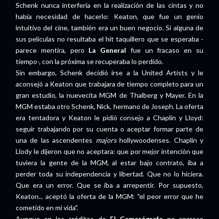
Schenk nunca interfería en la realización de las cintas y no
había necesidad de hacerlo: Keaton, que fue un genio
intuitivo del cine, también era un buen negocio. Si alguna de
sus películas no resultaba el hit taquillero que se esperaba -
parece mentira, pero
La General
fue un fracaso en su
tiempo-, con la próxima se recuperaba lo perdido.
Sin embargo, Schenk decidió irse a la United Artists y le
aconsejó a Keaton que trabajara de tiempo completo para un
gran estudio, la nuevecita MGM de Thalberg y Mayer. En la
MGM estaba otro Schenk, Nick, hermano de Joseph. La oferta
era tentadora y Keaton le pidió consejo a Chaplin y Lloyd:
seguir trabajando por su cuenta o aceptar formar parte de
una de las ascendentes
majors
hollywoodenses. Chaplin y
Llody le dijeron que no aceptara: que por mejor intención que
tuviera la gente de la MGM, al estar bajo contrato, iba a
perder toda su independencia y libertad. Que no lo hiciera.
Que era un error. Que se iba a arrepentir. Por supuesto,
Keaton... aceptó la oferta de la MGM: "el peor error que he
cometido en mi vida".
Aunque en los créditos de
El Camarógrafo
no aparece