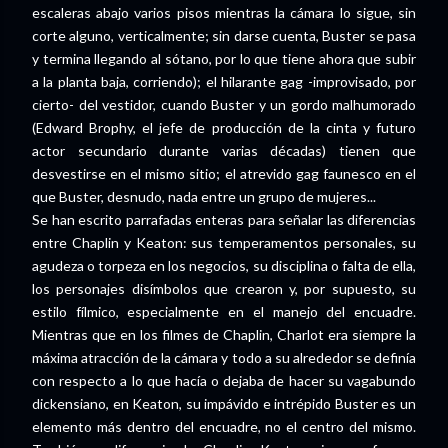
escaleras abajo varios pisos mientras la cámara lo sigue, sin
corte alguno, verticalmente; sin darse cuenta, Buster se pasa
y termina llegando al sótano, por lo que tiene ahora que subir
a la planta baja, corriendo); el hilarante gag -improvisado, por
cierto- del vestidor, cuando Buster y un gordo malhumorado
(Edward Brophy, el jefe de producción de la cinta y futuro
actor secundario durante varias décadas) tienen que
desvestirse en el mismo sitio; el atrevido gag faunesco en el
que Buster, desnudo, nada entre un grupo de mujeres...
Se han escrito parrafadas enteras para señalar las diferencias
entre Chaplin y Keaton: sus temperamentos personales, su
agudeza o torpeza en los negocios, su disciplina o falta de ella,
los personajes disímbolos que crearon y, por supuesto, su
estilo fílmico, especialmente en el manejo del encuadre.
Mientras que en los filmes de Chaplin, Charlot era siempre la
máxima atracción de la cámara y todo a su alrededor se definía
con respecto a lo que hacía o dejaba de hacer su vagabundo
dickensiano, en Keaton, su impávido e intrépido Buster es un
elemento más dentro del encuadre, no el centro del mismo.