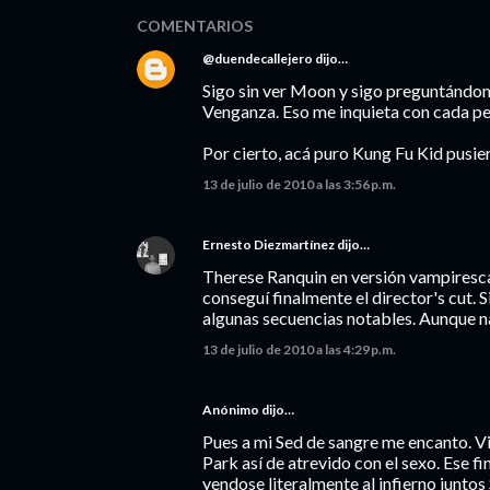
COMENTARIOS
@duendecallejero
dijo…
Sigo sin ver Moon y sigo preguntándom
Venganza. Eso me inquieta con cada pe
Por cierto, acá puro Kung Fu Kid pusier
13 de julio de 2010 a las 3:56 p.m.
Ernesto Diezmartínez
dijo…
Therese Ranquin en versión vampires
conseguí finalmente el director's cut. S
algunas secuencias notables. Aunque na
13 de julio de 2010 a las 4:29 p.m.
Anónimo dijo…
Pues a mi Sed de sangre me encanto. Vi
Park así de atrevido con el sexo. Ese f
yendose literalmente al infierno junt