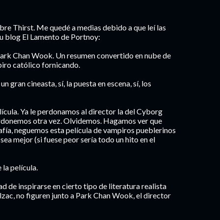
obre Thirst. Me quedé a medias debido a que leí las
 su blog El Lamento de Portnoy:
 Park Chan Wook. Un resumen convertido en nube de
ro católico fornicando.
un gran cineasta, sí, la puesta en escena, sí, los
cula. Ya le perdonamos al director la del Cyborg
 perdonemos otra vez. Olvidemos. Hagamos ver que
rafía, neguemos esta película de vampiros pueblerinos
ea mejor (si fuese peor sería todo un hito en el
la película.
 de inspirarse en cierto tipo de literatura realista
zac, no figuren junto a Park Chan Wook, el director