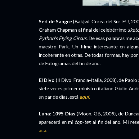
Sed de Sangre
(Bakjwi, Corea del Sur-EU, 2009),
Graham Chapman al final del celebérrimo
sket
Python's Flying Circus
. De esas palabras me ac
maestro Park. Un filme interesante en algun
incoherente en otras. De todas formas, hay por
de Fotogramas del fin de año.
El Divo
(Il Divo, Francia-Italia, 2008), de Paol
siete veces primer ministro italiano Giulio An
un par de días, está
aquí.
Luna: 1095 Días
(Moon, GB, 2009), de Duncan
aparecerá en mi
top-ten
al fin del año. Mi res
acá.