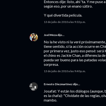
Entonces dije: listo, ahí 'ta. Y me puse
según eso, por un enano sátiro.
Y qué divertida película.
13 de julio de 2010 a las 9:32 p.m.
Joel Meza
dijo…
No la he visto ni la veré próximamente,
tiene sentido, si la acción ocurre en Ch
por primera vez, justo eso pensé: será K
el chino es Jackie Chan, a diferencia d
pueda ser bueno para las patadas vola
sorpresa.
13 de julio de 2010 a las 9:40 p.m.
Ernesto Diezmartínez
dijo…
Josafat: Y están los diálogos (aunque, 
es la chafa): "Olvídate de las reglas, o
mambo.