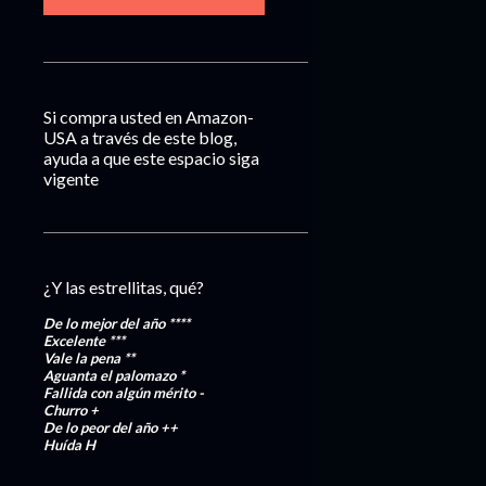
Si compra usted en Amazon-
USA a través de este blog,
ayuda a que este espacio siga
vigente
¿Y las estrellitas, qué?
De lo mejor del año
****
Excelente
***
Vale la pena
**
Aguanta el palomazo
*
Fallida con algún mérito
-
Churro
+
De lo peor del año
++
Huída
H