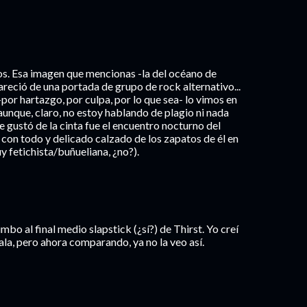
s. Esa imagen que mencionas -la del océano de
reció de una portada de grupo de rock alternativo...
-por hartazgo, por culpa, por lo que sea- lo vimos en
unque, claro, no estoy hablando de plagio ni nada
e gustó de la cinta fue el encuentro nocturno del
con todo y delicado calzado de los zapatos de él en
uy fetichista/buñueliana, ¿no?).
bo al final medio slapstick (¿sí?) de Thirst. Yo creí
ala, pero ahora comparando, ya no la veo así.