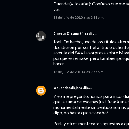
Duende (y Josafat): Confieso que me s
ver.
13 de julio de 2010 a las 9:44 p.m.
Ernesto Diezmartínez
dijo…
Joel: De hecho, uno de los títulos alte
decidieron por ser fiel al título ochen
a ver la del 84 y la sorpresa sobre Miya
porque es remake, pero también porque
hacer.
13 de julio de 2010 a las 9:55 p.m.
@duendecallejero
dijo…
Y yo me pregunto, nomás para incordiar
que la suma de escenas justificará una 
monumentalmente sin sentido nomás pa
digo, no hasta que se acaba?
Park y otros mentecatos apuestas a que 