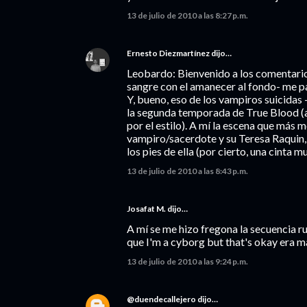
13 de julio de 2010 a las 8:27 p.m.
Ernesto Diezmartínez
dijo…
Leobardo: Bienvenido a los comentario
sangre con el amanecer al fondo- me pa
Y, bueno, eso de los vampiros suicidas 
la segunda temporada de True Blood (a
por el estilo). A mí la escena que más m
vampiro/sacerdote y su Teresa Raquin, 
los pies de ella (por cierto, una cinta m
13 de julio de 2010 a las 8:43 p.m.
Josafat M. dijo…
A mí se me hizo fregona la secuencia rum
que I'm a cyborg but that's okay era m
13 de julio de 2010 a las 9:24 p.m.
@duendecallejero
dijo…