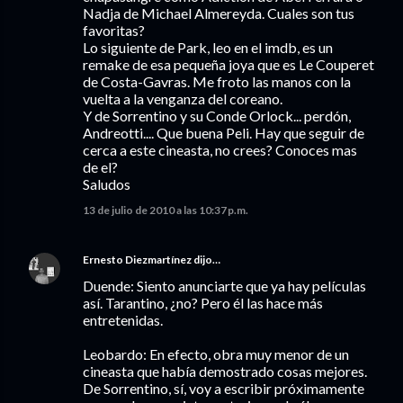
Nadja de Michael Almereyda. Cuales son tus
favoritas?
Lo siguiente de Park, leo en el imdb, es un
remake de esa pequeña joya que es Le Couperet
de Costa-Gavras. Me froto las manos con la
vuelta a la venganza del coreano.
Y de Sorrentino y su Conde Orlock... perdón,
Andreotti.... Que buena Peli. Hay que seguir de
cerca a este cineasta, no crees? Conoces mas
de el?
Saludos
13 de julio de 2010 a las 10:37 p.m.
Ernesto Diezmartínez
dijo…
Duende: Siento anunciarte que ya hay películas
así. Tarantino, ¿no? Pero él las hace más
entretenidas.
Leobardo: En efecto, obra muy menor de un
cineasta que había demostrado cosas mejores.
De Sorrentino, sí, voy a escribir próximamente