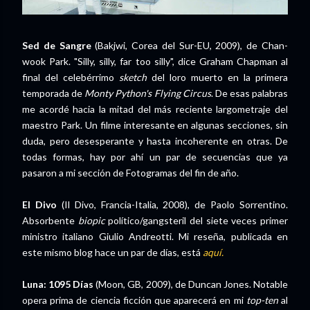
Sed de Sangre
(Bakjwi, Corea del Sur-EU, 2009), de Chan-
wook Park. "Silly, silly, far too silly", dice Graham Chapman al
final del celebérrimo
sketch
del loro muerto en la primera
temporada de
Monty Python's Flying Circus
. De esas palabras
me acordé hacia la mitad del más reciente largometraje del
maestro Park. Un filme interesante en algunas secciones, sin
duda, pero desesperante y hasta incoherente en otras. De
todas formas, hay por ahí un par de secuencias que ya
pasaron a mi sección de Fotogramas del fin de año.
El Divo
(Il Divo, Francia-Italia, 2008), de Paolo Sorrentino.
Absorbente
biopic
político/gangsteril del siete veces primer
ministro italiano Giulio Andreotti. Mi reseña, publicada en
este mismo blog hace un par de días, está
aquí.
Luna: 1095 Días
(Moon, GB, 2009), de Duncan Jones. Notable
opera prima de ciencia ficción que aparecerá en mi
top-ten
al