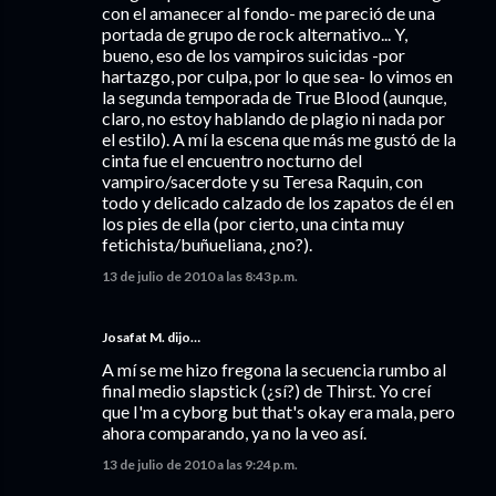
con el amanecer al fondo- me pareció de una
portada de grupo de rock alternativo... Y,
bueno, eso de los vampiros suicidas -por
hartazgo, por culpa, por lo que sea- lo vimos en
la segunda temporada de True Blood (aunque,
claro, no estoy hablando de plagio ni nada por
el estilo). A mí la escena que más me gustó de la
cinta fue el encuentro nocturno del
vampiro/sacerdote y su Teresa Raquin, con
todo y delicado calzado de los zapatos de él en
los pies de ella (por cierto, una cinta muy
fetichista/buñueliana, ¿no?).
13 de julio de 2010 a las 8:43 p.m.
Josafat M. dijo…
A mí se me hizo fregona la secuencia rumbo al
final medio slapstick (¿sí?) de Thirst. Yo creí
que I'm a cyborg but that's okay era mala, pero
ahora comparando, ya no la veo así.
13 de julio de 2010 a las 9:24 p.m.