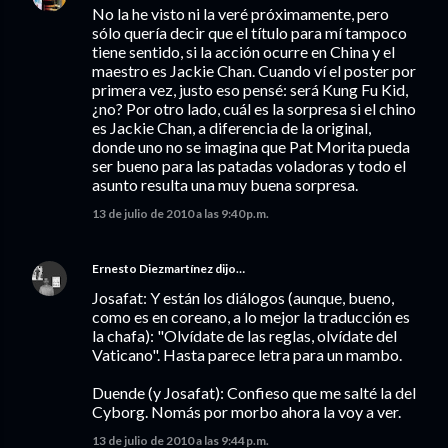
No la he visto ni la veré próximamente, pero
sólo quería decir que el título para mí tampoco
tiene sentido, si la acción ocurre en China y el
maestro es Jackie Chan. Cuando ví el poster por
primera vez, justo eso pensé: será Kung Fu Kid,
¿no? Por otro lado, cuál es la sorpresa si el chino
es Jackie Chan, a diferencia de la original,
donde uno no se imagina que Pat Morita pueda
ser bueno para las patadas voladoras y todo el
asunto resulta una muy buena sorpresa.
13 de julio de 2010 a las 9:40 p.m.
Ernesto Diezmartínez
dijo…
Josafat: Y están los diálogos (aunque, bueno,
como es en coreano, a lo mejor la traducción es
la chafa): "Olvídate de las reglas, olvídate del
Vaticano". Hasta parece letra para un mambo.
Duende (y Josafat): Confieso que me salté la del
Cyborg. Nomás por morbo ahora la voy a ver.
13 de julio de 2010 a las 9:44 p.m.