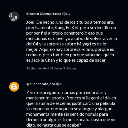
Ernesto Diezmartínez
dijo…
Joel: De hecho, uno de los títulos alternos era,
precisamente, Kung Fu Kid, pero se decidieron
por ser fiel al título ochentero.Y eso que
mencionas es clave: yo acabo de volver a ver la
del 84 y la sorpresa sobre Miyagi es de lo
mejor. Aquí, no hay sorpresa -claro, porque es
remake, pero también porque sabemos quién
es Jackie Chan y lo que es capaz de hacer.
13 de julio de 2010 a las 9:55 p.m.
@duendecallejero
dijo…
Y yo me pregunto, nomás para incordiar y
mantener mi apodo ¿'tonces sí llegará el día en
que la suma de escenas justificará una película
sin importar que aquello se alargue y alargue
monumentalmente sin sentido nomás para
demostrar algo: esto no se acaba hasta que yo
digo, no hasta que se acaba?