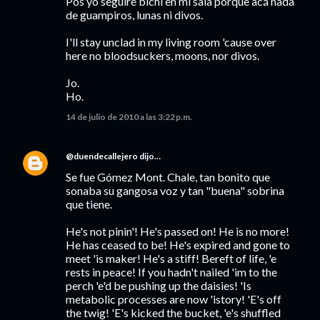
Pos yo seguiré bichi en mi sala porque acá nada
de guampiros, lunas ni divos.
I'll stay unclad in my living room 'cause over
here no bloodsuckers, moons, nor divos.
Jo.
Ho.
14 de julio de 2010 a las 3:22 p.m.
@duendecallejero
dijo…
Se fue Gómez Mont. Chale, tan bonito que
sonaba su gangosa voz y tan "buena" sobrina
que tiene.
He's not pinin'! He's passed on! He is no more!
He has ceased to be! He's expired and gone to
meet 'is maker! He's a stiff! Bereft of life, 'e
rests in peace! If you hadn't nailed 'im to the
perch 'e'd be pushing up the daisies! 'Is
metabolic processes are now 'istory! 'E's off
the twig! 'E's kicked the bucket, 'e's shuffled