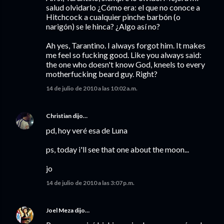
salud olvidarlo ¿Cómo era: el que no conoce a
Hitchcock a cualquier pinche barbón (o
narigón) se le hinca? ¿Algo así no?
Ah yes, Tarantino. I always forgot him. It makes
me feel so fucking good. Like you always said:
the one who doesn't know God, kneels to every
motherfucking beard guy. Right?
14 de julio de 2010 a las 10:02 a.m.
Christian
dijo…
pd, hoy veré esa de Luna
ps, today i'll see that one about the moon...
jo
14 de julio de 2010 a las 3:07 p.m.
Joel Meza
dijo…