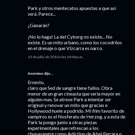
Park y otros mentecatos apuestas a que así
será. Parece...
¿Ganarán?
¡No lo haga! La del Cyborg no existe... No
existe. Es un mito urbano, como los cocodrilos
en el drenaje o que Vizcarra es narco.
13 de julio de 2010 a las 10:06 p.m.
Anónimo dijo…
Ernesto,
claro que Sed de sangre tiene fallos. Obra
menor de un gran cineasta que seria mayor en
alguien mas. Se atreve Park a intentar ser
original y renovar un mito que gracias e
Hollywood huele a podrido. Mi film favorito de
vampiros es el Nosferatu de Herzog, y a esta de
Park la pongo junto a otras piezas
experimentales que refrescan a los
chupasangre como Adiction de Abel Ferrara o