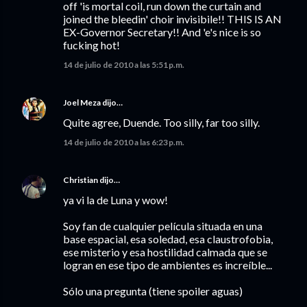
off 'is mortal coil, run down the curtain and
joined the bleedin' choir invisibile!! THIS IS AN
EX-Governor Secretary!! And 'e's nice is so
fucking hot!
14 de julio de 2010 a las 5:51 p.m.
Joel Meza
dijo…
Quite agree, Duende. Too silly, far too silly.
14 de julio de 2010 a las 6:23 p.m.
Christian
dijo…
ya vi la de Luna y wow!
Soy fan de cualquier película situada en una
base espacial, esa soledad, esa claustrofobia,
ese misterio y esa hostilidad calmada que se
logran en ese tipo de ambientes es increíble...
Sólo una pregunta (tiene spoiler aguas)