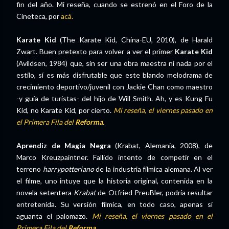
fin del año. Mi reseña, cuando se estrenó en el Foro de la
Cineteca, por
acá.
Karate Kid
(The Karate Kid, China-EU, 2010), de Harald
Zwart. Buen pretexto para volver a ver el primer
Karate Kid
(Avildsen, 1984) que, sin ser una obra maestra ni nada por el
estilo, sí es más disfrutable que este blando melodrama de
crecimiento deportivo/juvenil con Jackie Chan como maestro
-y guía de turistas- del hijo de Will Smith. Ah, y es Kung Fu
Kid, no Karate Kid, por cierto.
Mi reseña, el viernes pasado en
el Primera Fila del
Reforma.
Aprendiz de Magia Negra
(Krabat, Alemania, 2008), de
Marco Kreuzpaintner. Fallido intento de competir en el
terreno
harrypotteriano
de la industria fílmica alemana. Al ver
el filme, uno intuye que la historia original, contenida en la
novela setentera
Krabat
de Otfried PreuBler, podría resultar
entretenida. Su versión fílmica, en todo caso, apenas si
aguanta el palomazo.
Mi reseña, el viernes pasado en el
Primera Fila del
Reforma.