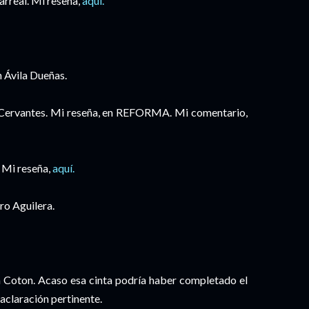
arreal. Mi reseña,
aquí.
 Ávila Dueñas.
Cervantes. Mi reseña, en REFORMA. Mi comentario,
 Mi reseña,
aquí.
o Aguilera.
n Coton. Acaso esa cinta podría haber completado el
a aclaración pertinente.