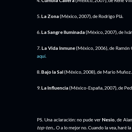
4.
Cumbia Callera
(México, 2007), de René Vill
5.
La Zona
(México, 2007), de Rodrigo Plá.
6.
La Sangre Iluminada
(México, 2007), de Iván
7.
La Vida Inmune
(México, 2006), de Ramón 
aquí.
8.
Bajo la Sal
(México, 2008), de Mario Muñoz.
9.
La Influencia
(México-España, 2007), de Pedr
PS. Una aclaración: no pude ver
Nesio
, de Ala
top-ten
... O a lo mejor no. Cuando la vea, haré l