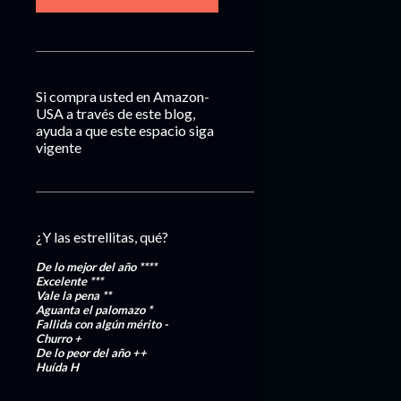
Si compra usted en Amazon-
USA a través de este blog,
ayuda a que este espacio siga
vigente
¿Y las estrellitas, qué?
De lo mejor del año
****
Excelente
***
Vale la pena
**
Aguanta el palomazo
*
Fallida con algún mérito
-
Churro
+
De lo peor del año
++
Huída
H