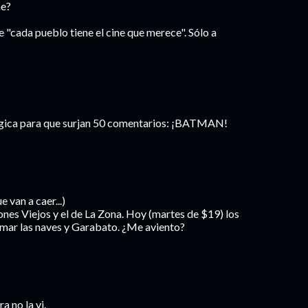
ne?
e "cada pueblo tiene el cine que merece". Sólo a
mágica para que surjan 50 comentarios: ¡BATMAN!
 van a caer...)
ones Viejos y el de La Zona. Hoy (martes de $19) los
Quemar las naves y Garabato. ¿Me aviento?
a no la vi.