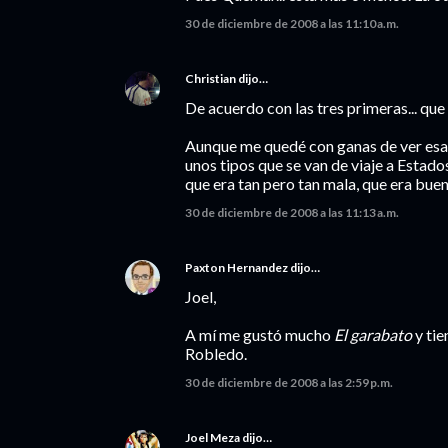
30 de diciembre de 2008 a las 11:10 a.m.
Christian
dijo…
De acuerdo con las tres primeras... que 
Aunque me quedé con ganas de ver esa 
unos tipos que se van de viaje a Estado
que era tan pero tan mala, que era buena
30 de diciembre de 2008 a las 11:13 a.m.
Paxton Hernandez
dijo…
Joel,
A mí me gustó mucho
El garabato
y tie
Robledo.
30 de diciembre de 2008 a las 2:59 p.m.
Joel Meza
dijo…