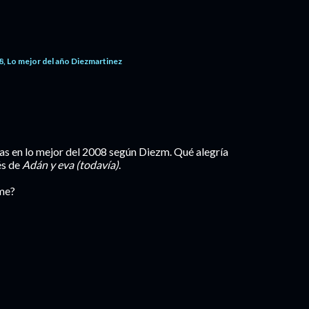
8
Lo mejor del año Diezmartinez
ñas en lo mejor del 2008 según Diezm. Qué alegría
és de
Adán y eva (todavía)
.
lme?