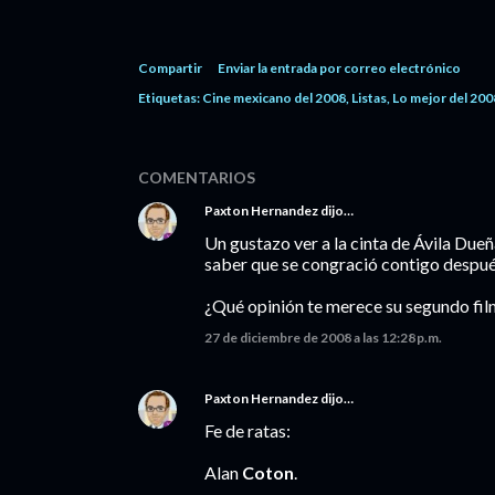
Compartir
Enviar la entrada por correo electrónico
Etiquetas:
Cine mexicano del 2008
Listas
Lo mejor del 200
COMENTARIOS
Paxton Hernandez
dijo…
Un gustazo ver a la cinta de Ávila Due
saber que se congració contigo despu
¿Qué opinión te merece su segundo fi
27 de diciembre de 2008 a las 12:28 p.m.
Paxton Hernandez
dijo…
Fe de ratas:
Alan
Coton
.