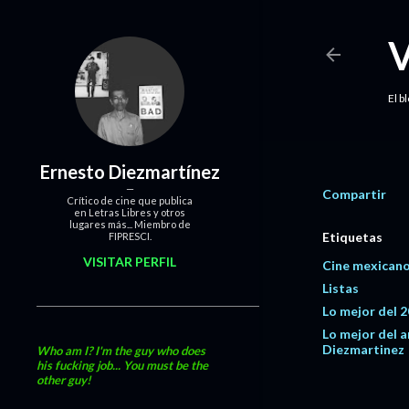
El b
Ernesto Diezmartínez
Compartir
Crítico de cine que publica
en Letras Libres y otros
lugares más... Miembro de
Etiquetas
FIPRESCI.
VISITAR PERFIL
Cine mexicano
Listas
Lo mejor del 
Lo mejor del 
Diezmartinez
Who am I? I'm the guy who does
his fucking job... You must be the
other guy!