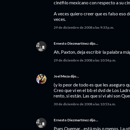
cinéfilo mexicano con respecto a su ci
A veces quiero creer que es falso eso d
veces.
29 de diciembre de 2008 a las 9:33 p.m.
Ernesto Diezmartínez
dijo…
Ah, Paxton, deja escribir la palabra 
29 de diciembre de 2008 a las 10:54 p.m.
Joel Meza
dijo…
(y lo peor de todo es que les aseguro que
Creo que ví en el bb el dvd de Los Ladr
rento, si están. Las que sí ví ahí son 
30 de diciembre de 2008 a las 10:53 a.m.
Ernesto Diezmartínez
dijo…
Pues Quemar... está más o menos. La otr