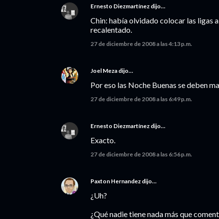
Ernesto Diezmartínez
dijo…
Chin: había olvidado colocar las ligas a 
recalentado.
27 de diciembre de 2008 a las 4:13 p.m.
Joel Meza
dijo…
Por eso las Noche Buenas se deben mant
27 de diciembre de 2008 a las 6:49 p.m.
Ernesto Diezmartínez
dijo…
Exacto.
27 de diciembre de 2008 a las 6:56 p.m.
Paxton Hernandez
dijo…
¿Uh?
¿Qué nadie tiene nada más que comentar