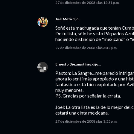
27 de diciembre de 2008 a las 12:31 p.m.
Joel Meza
dijo…
Soñé esta madrugada que tenían Cumbia 
De tu lista, sólo he visto Párpados Azul
haciendo distinción de "mexicano" o "e
27 de diciembre de 2008 a las 3:42 p.m.
Ernesto Diezmartínez
dijo…
Paxton: La Sangre... me pareció intriga
ahora lo sentí más apropiado a una his
fantástico está bien explotado por Áv
muy menores.
PS. Gracias por señalar la errata.
Joel: La otra lista es la de lo mejor del 
estará una cinta mexicana.
27 de diciembre de 2008 a las 3:55 p.m.