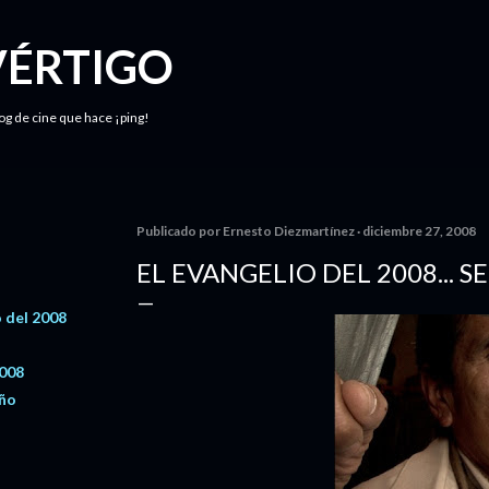
Ir al contenido principal
VÉRTIGO
log de cine que hace ¡ping!
Publicado por
Ernesto Diezmartínez
diciembre 27, 2008
EL EVANGELIO DEL 2008... 
 del 2008
2008
año