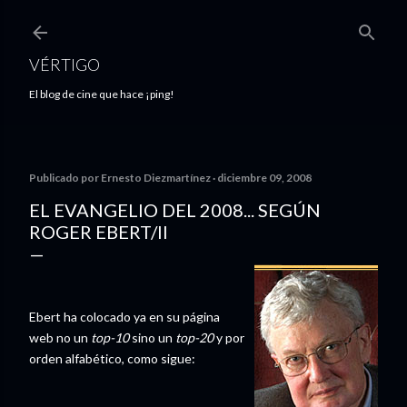
Ir al contenido principal
VÉRTIGO
El blog de cine que hace ¡ping!
Publicado por
Ernesto Diezmartínez
diciembre 09, 2008
EL EVANGELIO DEL 2008... SEGÚN
ROGER EBERT/II
Ebert ha colocado ya en su página
web no un
top-10
sino un
top-20
y por
orden alfabético, como sigue: