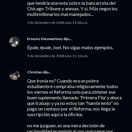
que tendría una nota sobre la bancarrota del
Chicago Tribune y anexas. Y sí. Más negocios
multimillonarios mal manejados...
9 de diciembre de 2008 a las 11:06 a.m.
Ernesto Diezmartínez
dijo…
Épale, épale, Joel. No sigas malos ejemplos.
9 de diciembre de 2008 a las 11:10 a.m.
Christian
dijo…
Que ironía no? Cuando era un pobre
estudiambre compraba religiosamente todos
los viernes el Reforma solo para obtener ese
buen suplemento llamado 'Primera Fila' y ahora
que trabajo y ya no estoy tan "hambriento" no
pago un centavo por el Reforma, nos llega la
suscripción aqui a la oficina.
no me juzguen, es una mera decisión de
racionalidad económica! por qué pagar por