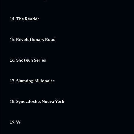
14.
The Reader
15.
Revolutionary Road
16.
Shotgun Series
17.
Slumdog Millonaire
18.
Synecdoche, Nueva York
19.
W