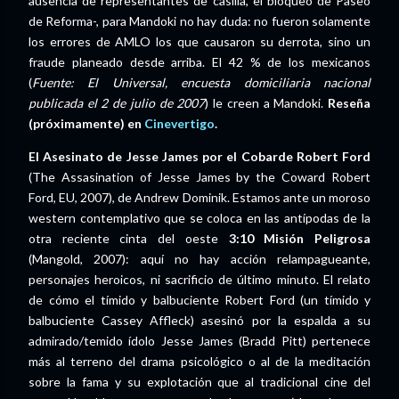
ausencia de representantes de casilla, el bloqueo de Paseo
de Reforma-, para Mandoki no hay duda: no fueron solamente
los errores de AMLO los que causaron su derrota, sino un
fraude planeado desde arriba. El 42 % de los mexicanos
(
Fuente: El Universal, encuesta domiciliaria nacional
publicada el 2 de julio de 2007
) le creen a Mandoki.
Reseña
(próximamente) en
Cinevertigo
.
El Asesinato de Jesse James por el Cobarde Robert Ford
(The Assasination of Jesse James by the Coward Robert
Ford, EU, 2007), de Andrew Dominik. Estamos ante un moroso
western contemplativo que se coloca en las antípodas de la
otra reciente cinta del oeste
3:10 Misión Peligrosa
(Mangold, 2007): aquí no hay acción relampagueante,
personajes heroicos, ni sacrificio de último minuto. El relato
de cómo el tímido y balbuciente Robert Ford (un tímido y
balbuciente Cassey Affleck) asesinó por la espalda a su
admirado/temido ídolo Jesse James (Bradd Pitt) pertenece
más al terreno del drama psicológico o al de la meditación
sobre la fama y su explotación que al tradicional cine del