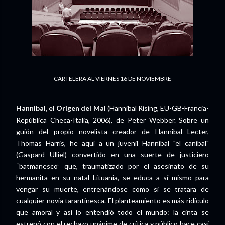
CARTELERA AL VIERNES 16 DE NOVIEMBRE
Hannibal, el Origen del Mal
(Hannibal Rising, EU-GB-Francia-
República Checa-Italia, 2006), de Peter Webber. Sobre un
guión del propio novelista creador de Hannibal Lecter,
Thomas Harris, he aquí a un juvenil Hannibal "el canibal"
(Gaspard Ulliel) convertido en una suerte de justiciero
“batmanesco” que, traumatizado por el asesinato de su
hermanita en su natal Lituania, se educa a sí mismo para
vengar su muerte, entrenándose como si se tratara de
cualquier novia tarantinesca. El planteamiento es más ridículo
que amoral y así lo entendió todo el mundo: la cinta se
estrenó con el rechazo unánime de crítica y público hace casi