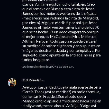
Carlos: A mí me gustó mucho también. Creo
que el remake de Yuma y esta cinta de Jesse
James son los mejores westerns de la década
(me pareció más redonda la cinta de Mangold,
por cierto). Alguien escribió por ahí que Jesse
James es el mejor western americano de los 70
que se ha hecho. Es un poco exagerado porque
el mejor creo, es McCabe and Mrs. Miller, de
Altman. Pero, en todo caso, se queda cerca en
su meditación sobre el género y en su puesta en
imágenes desdramatizada y contemplativa. Por
supuesto, como apunté en la entrada, no es para
todos los gustos.
20 de noviembre de 2007 a las 5:56 a.m.
Joel Meza
dijo…
Ayer, por casualidad, tuve la mala suerte de oir a
García Tsao (¿así se escribe?) en radio fórmula,
comentar El Fraude. Dice el bato que a
Mandoki no lo aplaudía "ni cuando hacía cine en
Hollywood, menos ahora". Así dijo. Y algo así