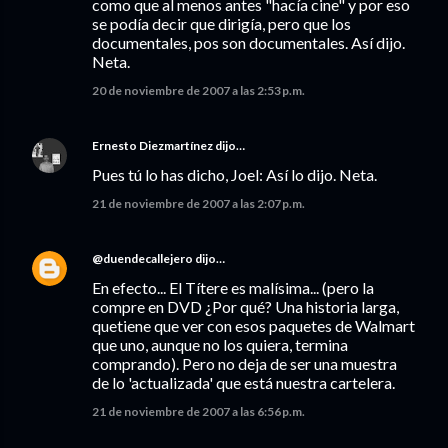
como que al menos antes "hacía cine" y por eso
se podía decir que dirigía, pero que los
documentales, pos son documentales. Así dijo.
Neta.
20 de noviembre de 2007 a las 2:53 p.m.
Ernesto Diezmartínez
dijo…
Pues tú lo has dicho, Joel: Así lo dijo. Neta.
21 de noviembre de 2007 a las 2:07 p.m.
@duendecallejero
dijo…
En efecto... El Títere es malísima... (pero la
compre en DVD ¿Por qué? Una historia larga,
quetiene que ver con esos paquetes de Walmart
que uno, aunque no los quiera, termina
comprando). Pero no deja de ser una muestra
de lo 'actualizada' que está nuestra cartelera.
21 de noviembre de 2007 a las 6:56 p.m.