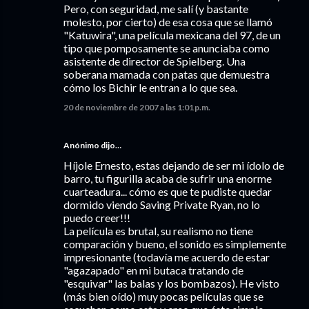
Pero, con seguridad, me salí (y bastante
molesto, por cierto) de esa cosa que se llamó
"Katuwira", una película mexicana del 97, de un
tipo que pomposamente se anunciaba como
asistente de director de Spielberg. Una
soberana mamada con patas que demuestra
cómo los Bichir le entran a lo que sea.
20 de noviembre de 2007 a las 1:01 p.m.
Anónimo dijo…
Híjole Ernesto, estas dejando de ser mi ídolo de
barro, tu figurilla acaba de sufrir una enorme
cuarteadura... cómo es que te pudiste quedar
dormido viendo Saving Private Ryan, no lo
puedo creer!!!
La película es brutal, su realismo no tiene
comparación y bueno, el sonido es simplemente
impresionante (todavía me acuerdo de estar
"agazapado" en mi butaca tratando de
"esquivar" las balas y los bombazos). He visto
(más bien oído) muy pocas películas que se