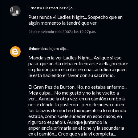
Ernesto Diezmartínez
dijo…
Pues nunca vi Ladies Night... Sospecho que en
algún momento la tendré que ver.
21 de noviembre de 2007 a las 12:27 p.m.
@duendecallejero
dijo…
Manda sería ver Ladies Night... Así que si eso
pasa, que un día deba enfrentarse a ella, prepare
su plumón para escribir en una cartulina a quién
le está haciendo el favor con su sacrificio.
El Gran Pez de Burton. No, no estaba enfermo...
Mea culpa... No me gustó y no la he vuelto a
ver... Aunque la otra vez, en un camión rumbo a
no sé dónde, la pusieron... pero de nuevo caí en
los brazos de morfeo (aunque ahí sí lo entiendo:
estaba, como suele suceder en esos casos, en
riguroso español). Aunque juntando la
experiencia primaria en el cine, y la secundaria
en el camión... Creo que ya la vi completa...