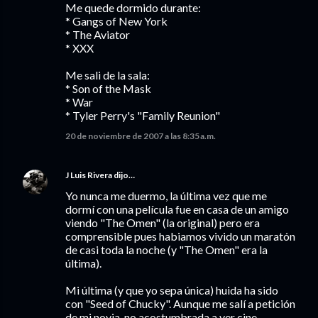
Me quede dormido durante:
* Gangs of New York
* The Aviator
* XXX
Me sali de la sala:
* Son of the Mask
* War
* Tyler Perry's "Family Reunion"
20 de noviembre de 2007 a las 8:35 a.m.
J Luis Rivera
dijo…
Yo nunca me duermo, la última vez que me
dormí con una película fue en casa de un amigo
viendo "The Omen" (la original) pero era
comprensible pues habiamos vivido un maratón
de casi toda la noche (y "The Omen" era la
última).
Mi última (y que yo sepa única) huida ha sido
con "Seed of Chucky". Aunque me salí a petición
de mi novia, no acostumbrada a ver cine-