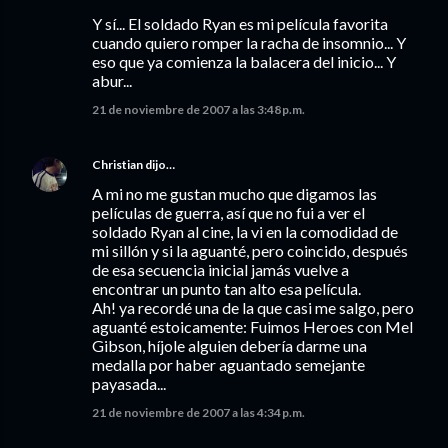
Y sí... El soldado Ryan es mi película favorita
cuando quiero romper la racha de insomnio... Y
eso que ya comienza la balacera del inicio... Y
abur...
21 de noviembre de 2007 a las 3:48 p.m.
Christian
dijo…
A mi no me gustan mucho que digamos las
películas de guerra, así que no fui a ver el
soldado Ryan al cine, la vi en la comodidad de
mi sillón y si la aguanté, pero coincido, después
de esa secuencia inicial jamás vuelve a
encontrar un punto tan alto esa película.
Ah! ya recordé una de la que casi me salgo, pero
aguanté estoicamente: Fuimos Heroes con Mel
Gibson, híjole alguien debería darme una
medalla por haber aguantado semejante
payasada...
21 de noviembre de 2007 a las 4:34 p.m.