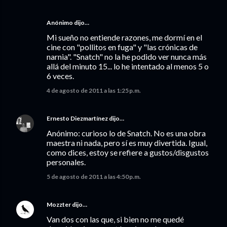
Anónimo dijo…
Mi sueño no entiende razones, me dormí en el
cine con "pollitos en fuga" y "las crónicas de
narnia". "Snatch" no la he podido ver nunca más
allá del minuto 15... lo he intentado al menos 5 o
6 veces.
4 de agosto de 2011 a las 1:25 p.m.
Ernesto Diezmartínez
dijo…
Anónimo: curioso lo de Snatch. No es una obra
maestra ni nada, pero sí es muy divertida. Igual,
como dices, estoy se refiere a gustos/disgustos
personales.
5 de agosto de 2011 a las 4:50 p.m.
Mozzter
dijo…
Van dos con las que, si bien no me quedé