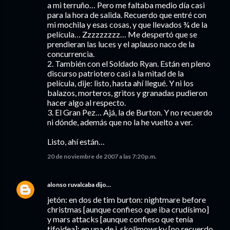
a mi terruño… Pero me faltaba medio día casi
para la hora de salida. Recuerdo que entré con
mi mochila y esas cosas, y que llevados ¾ de la
película… Zzzzzzzzz… Me despertó que se
prendieran las luces y el aplauso naco de la
concurrencia.
2. También con el Soldado Ryan. Están en pleno
discurso patriotero casi a la mitad de la
película, dije: listo, hasta ahí llegué. Y ni los
balazos, morteros, gritos y granadas pudieron
hacer algo al respecto.
3. El Gran Pez… Ajá, la de Burton. Y no recuerdo
ni dónde, además que no la he vuelto a ver.
Listo, ahí están…
20 de noviembre de 2007 a las 7:20 p.m.
alonso ruvalcaba
dijo…
jetón: en dos de tim burton: nightmare before
christmas [aunque confieso que iba crudísimo]
y mars attacks [aunque confieso que tenía
tifoidea]; en una de j. skolimowsky [no recuerdo