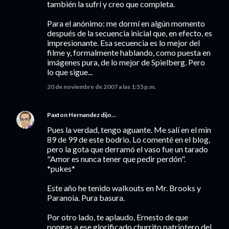
también la sufrí y creo que completa.
Para el anónimo: me dormí en algún momento
después de la secuencia inicial que, en efecto, es
impresionante. Esa secuencia es lo mejor del
filme y, formalmente hablando, como puesta en
imágenes pura, de lo mejor de Spielberg. Pero
lo que sigue...
20 de noviembre de 2007 a las 1:55 p.m.
Paxton Hernandez
dijo…
Pues la verdad, tengo aguante. Me salí en el min
89 de 99 de este bodrio. Lo comenté en el blog,
pero la gota que derramó el vaso fue un tarado
"Amor es nunca tener que pedir perdón".
*pukes*
Este año he tenido walkouts en Mr. Brooks y
Paranoia. Pura basura.
Por otro lado, te aplaudo, Ernesto de que
pongas a ese glorificado churrito patriotero del