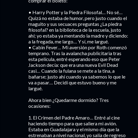
comprar el boleto:
• Harry Potter y la Piedra Filosofal… No sé…
Quizá no estaba de humor, pero justo cuando el
maguito y sus secuaces preguntas ¿La piedra
filosofal? en la biblioteca de la escuela, justo
ahí; yo estaba ya mentando la madre y diciendo:
a la fregada, me largo… Y sí, me largué.
• Cabin Fever… Mi aversión por Roth comenzó
temprano. Tras la avalancha publicitaria tras
esta película, entré esperando eso que Peter
Jackson decía: que era una nueva Evil Dead
casi… Cuando la fulana se mete a la tina, a
bañarse; justo ahí cuando ya sabemos lo que le
va a pasar… Decidí que estuvo bueno y me
largué.
Ahora bien ¿Quedarme dormido? Tres
ocasiones:
1. El Crimen del Padre Amaro… Entré al cine
haciendo tiempo para que saliera mi avión.
Estaba en Guadalajara y el mismo día que la
estrenaban a nivel nacional, yo salía de regreso