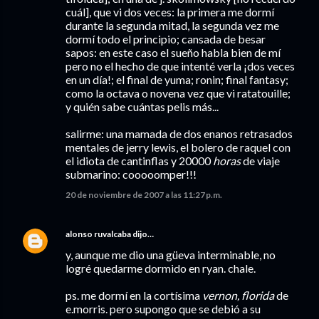
cuál], que vi dos veces: la primera me dormí
durante la segunda mitad, la segunda vez me
dormí todo el principio; cansada de besar
sapos: en este caso el sueño habla bien de mí
pero no el hecho de que intenté verla ¡dos veces
en un día!; el final de yuma; ronin; final fantasy;
como la octava o novena vez que vi ratatouille;
y quién sabe cuántas pelis más...
salirme: una mamada de dos enanos retrasados
mentales de jerry lewis, el bolero de raquel con
el idiota de cantinflas y 20000
horas
de viaje
submarino: cooooomper!!!
20 de noviembre de 2007 a las 11:27 p.m.
alonso ruvalcaba
dijo…
y, aunque me dio una güeva interminable, no
logré quedarme dormido en ryan. chale.
ps. me dormí en la cortísima
vernon, florida
de
e.morris. pero supongo que se debió a su