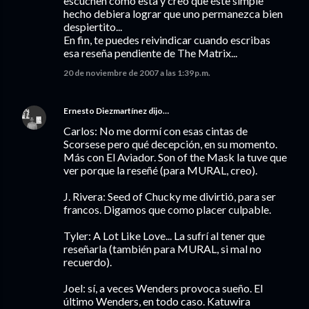
escuchen como esta y creo que éste simple
hecho debiera lograr que uno permanezca bien
despiertito...
En fin, te puedes reivindicar cuando escribas
esa reseña pendiente de The Matrix...
20 de noviembre de 2007 a las 1:39 p.m.
Ernesto Diezmartínez
dijo…
Carlos: No me dormí con esas cintas de
Scorsese pero qué decepción, en su momento.
Más con El Aviador. Son of the Mask la tuve que
ver porque la reseñé (para MURAL, creo).
J. Rivera: Seed of Chucky me divirtió, para ser
francos. Digamos que como placer culpable.
Tyler: A Lot Like Love... La sufrí al tener que
reseñarla (también para MURAL, si mal no
recuerdo).
Joel: sí, a veces Wenders provoca sueño. El
último Wenders, en todo caso. Katuwira