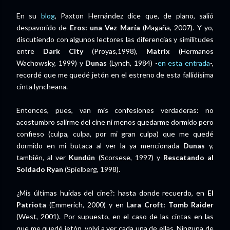
En su
blog
, Paxton Hernández dice que, de plano, salió
despavorido de
Eros: una Vez María
(Magaña, 2007). Y yo,
discutiendo con algunos lectores las diferencias y similitudes
entre
Dark City
(Proyas,1998),
Matrix
(Hermanos
Wachowsky, 1999) y
Dunas
(Lynch, 1984) -
en esta entrada
-,
recordé que me quedé jetón en el estreno de esta fallidísima
cinta lyncheana.
Entonces, pues, van mis confesiones verdaderas: no
acostumbro salirme del cine ni menos quedarme dormido pero
confieso (culpa, culpa, por mi gran culpa) que me quedé
dormido en mi butaca al ver la ya mencionada
Dunas
y,
también, al ver
Kundún
(Scorsese, 1997) y
Rescatando al
Soldado Ryan
(Spielberg, 1998).
¿Mis últimas huídas del cine?: hasta donde recuerdo, en
El
Patriota
(Emmerich, 2000) y en
Lara Croft: Tomb Raider
(West, 2001). Por supuesto, en el caso de las cintas en las
que me quedé jetón, volví a ver cada una de ellas. Ninguna de