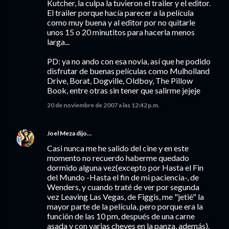
Kutcher, la culpa la tuvieron el trailer y el editor.
El trailer porque hacía parecer a la película
como muy buena y al editor por no quitarle
unos 15 o 20 minutitos para hacerla menos
larga...
PD: ya no ando con esa novia, así que he podido
disfrutar de buenas películas como Mulholland
Drive, Borat, Dogville, Oldboy, The Pillow
Book, entre otras sin tener que salirme jejeje
20 de noviembre de 2007 a las 12:42 p.m.
Joel Meza
dijo…
Casi nunca me he salido del cine y en este
momento no recuerdo haberme quedado
dormido alguna vez(excepto por Hasta el Fin
del Mundo -Hasta el fin de mi paciencia-, de
Wenders, y cuando traté de ver por segunda
vez Leaving Las Vegas, de Figgis, me "jetié" la
mayor parte de la película, pero porque era la
función de las 10 pm, después de una carne
asada y con varias cheves en la panza, además).