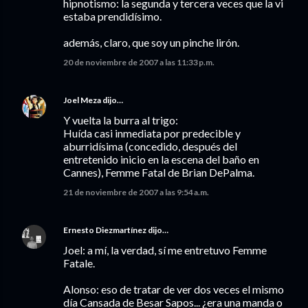
hipnotismo: la segunda y tercera veces que la vi
estaba prendidísimo.
además, claro, que soy un pinche lirón.
20 de noviembre de 2007 a las 11:33 p.m.
Joel Meza
dijo…
Y vuelta la burra al trigo:
Huída casi inmediata por predecible y
aburridísima (concedido, después del
entretenido inicio en la escena del baño en
Cannes), Femme Fatal de Brian DePalma.
21 de noviembre de 2007 a las 9:54 a.m.
Ernesto Diezmartínez
dijo…
Joel: a mí, la verdad, sí me entretuvo Femme
Fatale.
Alonso: eso de tratar de ver dos veces el mismo
día Cansada de Besar Sapos... ¿era una manda o