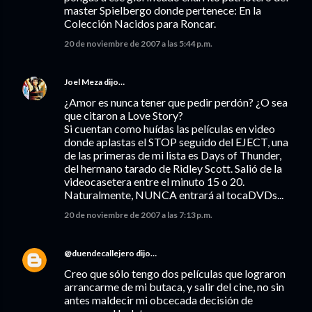
master Spielbergo donde pertenece: En la
Colección Nacidos para Roncar.
20 de noviembre de 2007 a las 5:44 p.m.
Joel Meza
dijo…
¿Amor es nunca tener que pedir perdón? ¿O sea
que citaron a Love Story?
Si cuentan como huídas las películas en video
donde aplastas el STOP seguido del EJECT, una
de las primeras de mi lista es Days of Thunder,
del hermano tarado de Ridley Scott. Salió de la
videocasetera entre el minuto 15 o 20.
Naturalmente, NUNCA entrará al tocaDVDs...
20 de noviembre de 2007 a las 7:13 p.m.
@duendecallejero
dijo…
Creo que sólo tengo dos películas que lograron
arrancarme de mi butaca, y salir del cine, no sin
antes maldecir mi obcecada decisión de