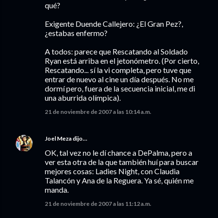
qué?
Exigente Duende Callejero: ¿El Gran Pez?,
¿estabas enfermo?
A todos: parece que Rescatando al Soldado
Ryan está arriba en el jetonómetro. (Por cierto,
Rescatando... sí la vi completa, pero tuve que
entrar de nuevo al cine un día después. No me
dormí pero, fuera de la secuencia inicial, me di
una aburrida olímpica).
21 de noviembre de 2007 a las 10:14 a.m.
Joel Meza
dijo…
OK, tal vez no le dí chance a DePalma, pero a
ver esta otra de la que también huí para buscar
mejores cosas: Ladies Night, con Claudia
Talancón y Ana de la Reguera. Ya sé, quién me
manda.
21 de noviembre de 2007 a las 11:12 a.m.