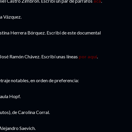
iel Castro Zimbrón. Escribí un par de párrafos
acá
.
a Vázquez.
stina Herrera Bórquez. Escribí de este documental
José Ramón Chávez. Escribí unas líneas
por aquí
.
raje notables, en orden de preferencia:
aula Hopf.
tos), de Carolina Corral.
Alejandro Saevich.