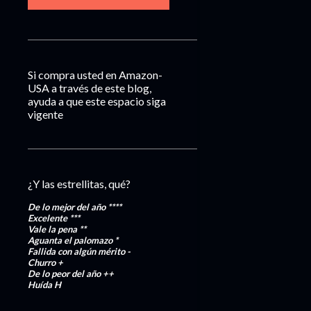
Si compra usted en Amazon-
USA a través de este blog,
ayuda a que este espacio siga
vigente
¿Y las estrellitas, qué?
De lo mejor del año
****
Excelente
***
Vale la pena
**
Aguanta el palomazo
*
Fallida con algún mérito
-
Churro
+
De lo peor del año
++
Huída
H