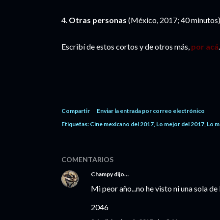
4.
Otras personas
(México, 2017; 40 minutos),
Escribí de estos cortos y de otros más,
por acá
.
Compartir
Enviar la entrada por correo electrónico
Etiquetas:
Cine mexicano del 2017
Lo mejor del 2017
Lo m
COMENTARIOS
Champy
dijo…
Mi peor año...no he visto ni una sola de la
2046