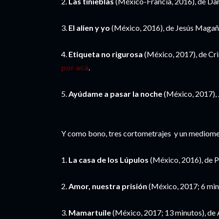
2.
Las tinieblas
(México-Francia, 2016), de Dan
3.
El alien y yo
(México, 2016), de Jesús Magañ
4.
Etiqueta no rigurosa
(México, 2017), de Cri
por acá
.
5.
Ayúdame a pasar la noche
(México, 2017), 
Y como bono, tres cortometrajes y un mediomet
1.
La casa de los Lúpulos
(México, 2016), de P
2.
Amor, nuestra prisión
(México, 2017; 6 minu
3.
Mamartuile
(México, 2017; 13 minutos), de 