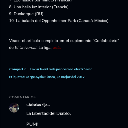
7. 120 latidos por minuto (Francia)
8. Una bella luz interior (Francia)
9. Dunkerque (RU)
10. La balada del Oppenheimer Park (Canadá-México)
Véase el artículo completo en el suplemento “Confabulario”
de
El Universal
. La liga,
acá.
Compartir
Enviar la entrada por correo electrónico
Etiquetas:
Jorge Ayala Blanco
Lo mejor del 2017
COMENTARIOS
Christian
dijo…
La Libertad del Diablo,
PUM!