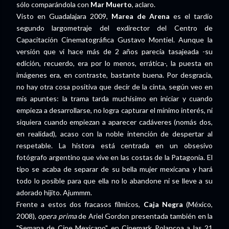
sólo comparándola con
Mar Muerto
, aclaro.
Visto en Guadalajara 2009,
Marea de Arena
es el tardío
segundo largometraje del exdirector del Centro de
Capacitación Cinematográfica Gustavo Montiel. Aunque la
versión que vi hace más de 2 años parecía tasajeada -su
edición, recuerdo, era por lo menos, errática-, la puesta en
imágenes era, en contraste, bastante buena. Por desgracia,
no hay otra cosa positiva que decir de la cinta, según veo en
mis apuntes: la trama tarda muchísimo en iniciar y cuando
empieza a desarrollarse, no logra capturar el mínimo interés, ni
siquiera cuando empiezan a aparecer cadáveres (nomás dos,
en realidad), acaso con la noble intención de despertar al
respetable. La histora está centrada en un obsesivo
fotógrafo argentino que vive en las costas de la Patagonia. El
tipo se acaba de separar de su bella mujer mexicana y hará
todo lo posible para que ella no lo abandone ni se lleve a su
adorado hijito. Ajummm.
Frente a estos dos fracasos fílmicos,
Caja Negra
(México,
2008),
opera prima
de Ariel Gordon presentada también en la
"Semana de Cine Mexicano" en Cinemark Polancoa a las 21