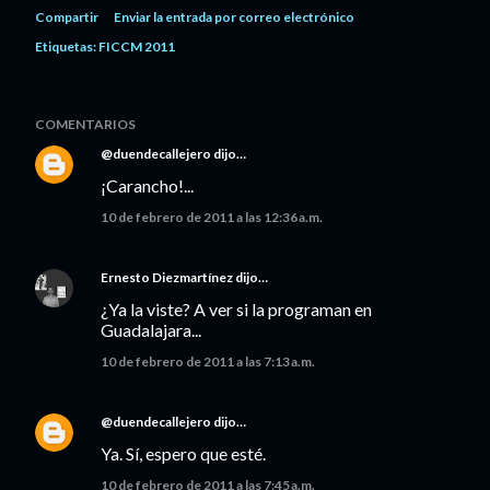
Compartir
Enviar la entrada por correo electrónico
Etiquetas:
FICCM 2011
COMENTARIOS
@duendecallejero
dijo…
¡Carancho!...
10 de febrero de 2011 a las 12:36 a.m.
Ernesto Diezmartínez
dijo…
¿Ya la viste? A ver si la programan en
Guadalajara...
10 de febrero de 2011 a las 7:13 a.m.
@duendecallejero
dijo…
Ya. Sí, espero que esté.
10 de febrero de 2011 a las 7:45 a.m.