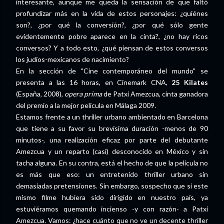
interesante, aunque me queda la sensación de que faltó
profundizar más en la vida de estos personajes: ¿quiénes
son?, ¿por qué la conversión?, ¿por qué sólo gente
evidentemente pobre aparece en la cinta?, ¿no hay ricos
conversos? Y a todo esto, ¿qué piensan de estos conversos
los judíos-mexicanos de nacimiento?
En la sección de "Cine contemporáneo del mundo" se
presenta a las 16 horas, en Cinemark CNA,
25 Kilates
(España, 2008),
opera prima
de Patxi Amezcua, cinta ganadora
del premio a la mejor película en Málaga 2009.
Estamos frente a un thriller urbano ambientado en Barcelona
que tiene a su favor su brevísima duración -menos de 90
minutos-, una realización eficaz por parte del debutante
Amezcua y un reparto (casi) desconocido en México y sin
tacha alguna. En su contra, está el hecho de que la película no
es más que eso: un entretenido thriller urbano sin
demasiadas pretensiones. Sin embargo, sospecho que si este
mismo filme hubiera sido dirigido en nuestro país, ya
estuviéramos quemando incienso -y con razón- a Patxi
Amezcua. Vamos: ¿hace cuánto que no ve un decente thriller