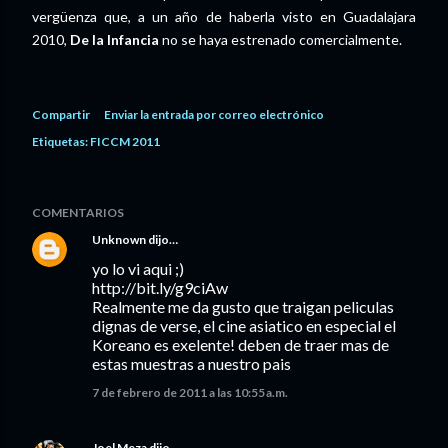
vergüenza que, a un año de haberla visto en Guadalajara
2010,
De la Infancia
no se haya estrenado comercialmente.
Compartir
Enviar la entrada por correo electrónico
Etiquetas:
FICCM 2011
COMENTARIOS
Unknown
dijo…
yo lo vi aqui ;)
http://bit.ly/g9ciAw
Realmente me da gusto que traigan peliculas
dignas de verse, el cine asiatico en especial el
Koreano es exelente! deben de traer mas de
estas muestras a nuestro pais
7 de febrero de 2011 a las 10:55 a.m.
Joel Meza
dijo…