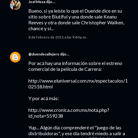
Joel Meza
dijo…
Bueno, si ya leíste lo que el Duende dice en su
sitio sobre Biutiful y una donde sale Keanu
Reeves y otra donde sale Christopher Walken,
chance y sí...
8 de febrero de 2011 a las 9:40 p.m.
@duendecallejero
dijo…
Por acá hay una información sobre el estreno
comercial de la película de Carrera:
http://www.eluniversal.com.mx/espectaculos/1
02518.html
Y por acá más:
http://www.cronica.com.mx/nota.php?
id_nota=559238
Yup... Algún día comprenderé el "juego de las
distribuidoras", y ese día tendré miedo a salir a