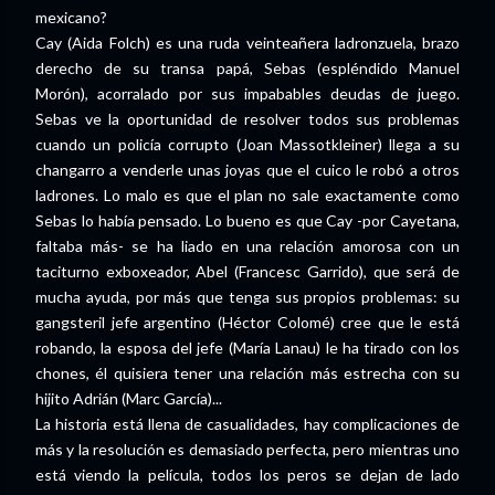
mexicano?
Cay (Aida Folch) es una ruda veinteañera ladronzuela, brazo
derecho de su transa papá, Sebas (espléndido Manuel
Morón), acorralado por sus impabables deudas de juego.
Sebas ve la oportunidad de resolver todos sus problemas
cuando un policía corrupto (Joan Massotkleiner) llega a su
changarro a venderle unas joyas que el cuico le robó a otros
ladrones. Lo malo es que el plan no sale exactamente como
Sebas lo había pensado. Lo bueno es que Cay -por Cayetana,
faltaba más- se ha liado en una relación amorosa con un
taciturno exboxeador, Abel (Francesc Garrido), que será de
mucha ayuda, por más que tenga sus propios problemas: su
gangsteril jefe argentino (Héctor Colomé) cree que le está
robando, la esposa del jefe (María Lanau) le ha tirado con los
chones, él quisiera tener una relación más estrecha con su
hijito Adrián (Marc García)...
La historia está llena de casualidades, hay complicaciones de
más y la resolución es demasiado perfecta, pero mientras uno
está viendo la película, todos los peros se dejan de lado