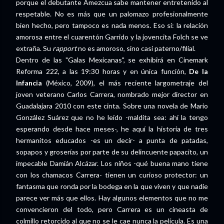
porque el debutante Amezcua sabe mantener entretenido al
respetable. No es más que un palomazo profesionalmente
bien hecho, pero tampoco es nada menos. Eso sí: la relación
amorosa entre el cuarentón Garrido y la jovencita Folch se ve
extraña. Su
rapport
no es amoroso, sino casi paterno/filial.
Dentro de las "Galas Mexicanas", se exhibirá en Cinemark
Reforma 222, a las 19:30 horas y en única función,
De la
Infancia
(México, 2009), el más reciente largometraje del
joven veterano Carlos Carrera, nombrado mejor director en
Guadalajara 2010 con este cinta. Sobre una novela de Mario
González Suárez que no he leído -maldita sea: ahí la tengo
esperando desde hace meses-, he aquí la historia de tres
hermanitos educados -es un decir- a punta de patadas,
sopapos y groserías por parte de su delincuente papacito, un
impecable Damián Alcázar. Los niños -qué buena mano tiene
con los chamacos Carrera- tienen un curioso protector: un
fantasma que ronda por la bodega en la que viven y que nadie
parece ver más que ellos. Hay algunos elementos que no me
convencieron del todo, pero Carrera es un cineasta de
colmillo retorcido al que no se le cae nunca la película. Es una