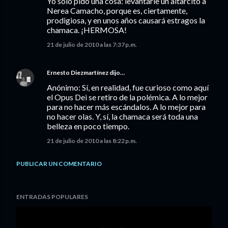
Yo sólo pido una cosa: levantarle un altarcito a
Nerea Camacho, porque es, ciertamente,
prodigiosa, y en unos años causará estragos la
chamaca. ¡HERMOSA!
21 de julio de 2010 a las 7:37 p.m.
Ernesto Diezmartínez
dijo…
Anónimo: Sí, en realidad, fue curioso como aquí
el Opus Dei se retiro de la polémica. A lo mejor
para no hacer más escándalos. A lo mejor para
no hacer olas. Y, sí, la chamaca será toda una
belleza en poco tiempo.
21 de julio de 2010 a las 8:22 p.m.
PUBLICAR UN COMENTARIO
ENTRADAS POPULARES