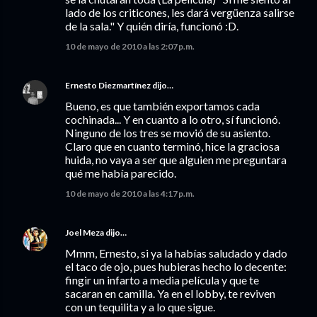
lado de los criticones, les dará vergüenza salirse
de la sala." Y quién diría, funcionó :D.
10 de mayo de 2010 a las 2:07 p.m.
Ernesto Diezmartínez
dijo…
Bueno, es que también exportamos cada
cochinada... Y en cuanto a lo otro, sí funcionó.
Ninguno de los tres se movió de su asiento.
Claro que en cuanto terminó, hice la graciosa
huida, no vaya a ser que alguien me preguntara
qué me había parecido.
10 de mayo de 2010 a las 4:17 p.m.
Joel Meza
dijo…
Mmm, Ernesto, si ya la habías saludado y dado
el taco de ojo, pues hubieras hecho lo decente:
fingir un infarto a media película y que te
sacaran en camilla. Ya en el lobby, te reviven
con un tequilita y a lo que sigue.