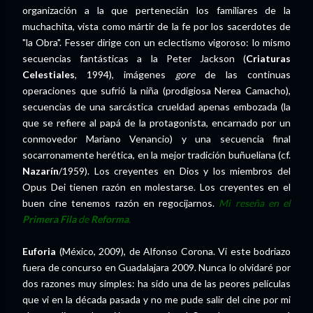
organización a la que pertenecián los familiares de la
muchachita, vista como mártir de la fe por los sacerdotes de
"la Obra". Fesser dirige con un eclectismo vigoroso: lo mismo
secuencias fantásticas a la Peter Jackson (
Criaturas
Celestiales
, 1994), imágenes
gore
de las continuas
operaciones que sufrió la niña (prodigiosa Nerea Camacho),
secuencias de una sarcástica crueldad apenas embozada (la
que se refiere al papá de la protagonista, encarnado por un
conmovedor Mariano Venancio) y una secuencia final
socarronamente herética, en la mejor tradición buñueliana (cf.
Nazarín
/1959). Los creyentes en Dios y los miembros del
Opus Dei tienen razón en molestarse. Los creyentes en el
buen cine tenemos razón en regocijarnos.
Mi reseña en el
Primera Fila
de
Reforma
.
Euforia
(México, 2009), de Alfonso Corona. Vi este bodriazo
fuera de concurso en Guadalajara 2009. Nunca lo olvidaré por
dos razones muy simples: ha sido una de las peores películas
que vi en la década pasada y no me pude salir del cine por mi