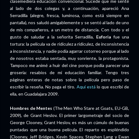
clasemediera educación convencional. Sucede que me senté
al lado de dos colegas y, a continuación, apareció Ana
Serradilla (alegre, fresca, luminosa, como está siempre en
pantalla), nos saludó amigablemente y se sentó al lado de uno
de mis compañeros, a un metro de distancia. Con todo y el
gusto de saludar a la señorita Serradilla,
Euforia
fue una
tortura: la película va de ridiculez a ridiculez, de inconsistencia
a inconsistencia, y nadie podía agarrar cotorreo porque al lado
de nosotros estaba sentada, muy sonriente, la protagonista.
Tampoco me animé a huir del cine porque podía parecer una
grosería: resabios de mi educación familiar. Tengo tres
páginas enteras de notas sobre la película pero paso de
escribir la reseña. No paga el tiro.
Aquí está
lo que escribí de
ella, en Guadalajara 2009.
Hombres de Mentes
(The Men Who Stare at Goats, EU-GB,
2009), de Grant Heslov. El primer largometraje del socio de
George Clooney, Grant Heslov, es más un cúmulo de buenas
puntadas que una buena película. El reparto es espléndido
(Clooney, Jeff Bridges, Kevin Spacey, Stephen Lang y Ewan