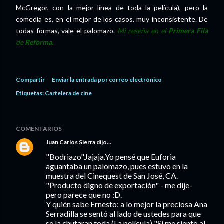
McGregor, con la mejor línea de toda la película), pero la
comedia es, en el mejor de los casos, muy inconsistente. De
todas formas, vale el palomazo.
Mi reseña en el
Primera Fila
de
Reforma.
Compartir
Enviar la entrada por correo electrónico
Etiquetas:
Cartelera de cine
COMENTARIOS
Juan Carlos Sierra
dijo…
"Bodriazo"Jajaja.Yo pensé que Euforia
aguantaba un palomazo, pues estuvo en la
muestra del Cinequest de San José, CA.
"Producto digno de exportación" - me dije-
pero parece que no :D.
Y quién sabe Ernesto: a lo mejor la preciosa Ana
Serradilla se sentó al lado de ustedes para que
se la chutaran toda (La película) "Si me siento al