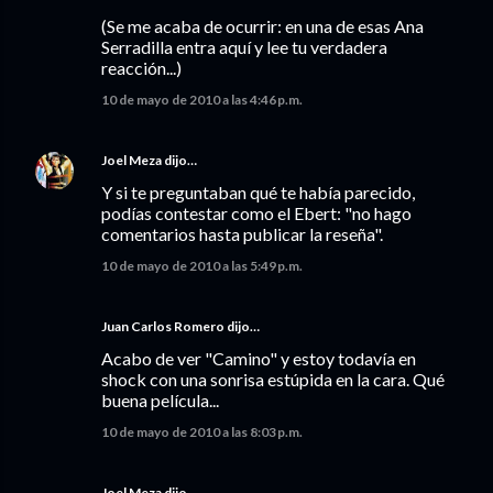
(Se me acaba de ocurrir: en una de esas Ana
Serradilla entra aquí y lee tu verdadera
reacción...)
10 de mayo de 2010 a las 4:46 p.m.
Joel Meza
dijo…
Y si te preguntaban qué te había parecido,
podías contestar como el Ebert: "no hago
comentarios hasta publicar la reseña".
10 de mayo de 2010 a las 5:49 p.m.
Juan Carlos Romero
dijo…
Acabo de ver "Camino" y estoy todavía en
shock con una sonrisa estúpida en la cara. Qué
buena película...
10 de mayo de 2010 a las 8:03 p.m.
Joel Meza
dijo…