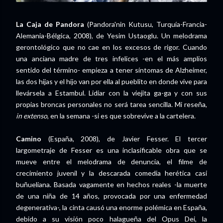
La Caja de Pandora
(Pandora'nin Kutusu, Turquía-Francia-
Alemania-Bélgica, 2008), de Yesim Ustaoglu. Un melodrama
gerontológico que no cae en los excesos de rigor. Cuando
una anciana madre de tres infelices -en el más amplios
sentido del término- empieza a tener síntomas de Alzheimer,
las dos hijas y el hijo van por ella al pueblito en donde vive para
llevársela a Estambul. Lidiar con la viejita ga-ga y con sus
propias broncas personales no será tarea sencilla. Mi reseña,
in extenso
, en la semana -si es que sobrevive a la cartelera.
Camino
(España, 2008), de Javier Fesser. El tercer
largometraje de Fesser es una inclasificable obra que se
mueve entre el melodrama de denuncia, el filme de
crecimiento juvenil y la descarada comedia herética casi
buñueliana. Basada vagamente en hechos reales -la muerte
de una niña de 14 años, provocada por una enfermedad
degenerativa-, la cinta causó una enorme polémica en España,
debido a su visión poco halagueña del Opus Dei, la