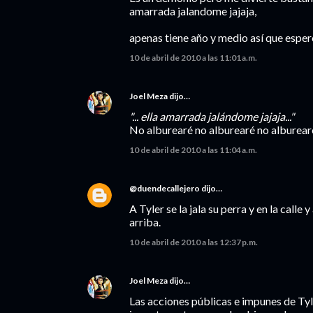
amarrada jalandome jajaja,
apenas tiene año y medio así que espe
10 de abril de 2010 a las 11:01 a.m.
Joel Meza
dijo…
"... ella amarrada jalándome jajaja..."
No alburearé no alburearé no alburearé
10 de abril de 2010 a las 11:04 a.m.
@duendecallejero
dijo…
A Tyler se la jala su perra y en la calle 
arriba.
10 de abril de 2010 a las 12:37 p.m.
Joel Meza
dijo…
Las acciones públicas e impunes de Tyl