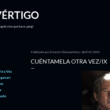
Ir al contenido principal
VÉRTIGO
log de cine que hace ¡ping!
Publicado por
Ernesto Diezmartínez
abril 10, 2010
CUÉNTAMELA OTRA VEZ/IX
tra Vez
gatari
öm
a
Lado