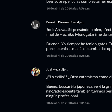
Leer sobre películas como esta me recu
10 de abril de 2010 a las 7:56 a.m.
Ernesto Diezmartínez
dijo…
Joel: Ah, ya... Sí: pensándolo bien, efec
final de Hachiko Monogatari me darías
Duende: Yo siempre he tenido gatos. Tu
porque tenía la manía de tumbar la rop
10 de abril de 2010 a las 8:28 a.m.
Joel Meza
dijo…
¿"Lo exilió"? ¿Otro eufemismo como el
---
Bueno, buscaré la japonesa, veré la gri
niño/adolescente también tuvimos perro
ningún profesional.
10 de abril de 2010 a las 8:35 a.m.