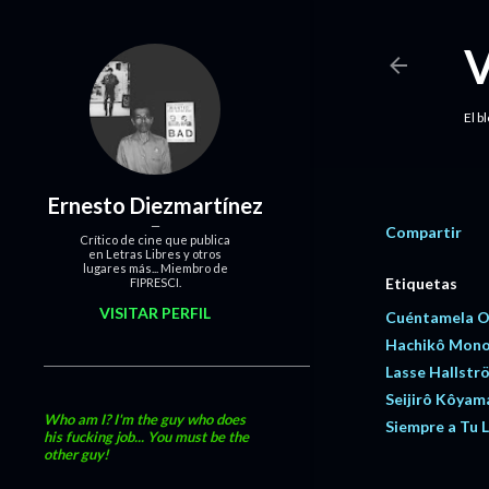
El b
Ernesto Diezmartínez
Compartir
Crítico de cine que publica
en Letras Libres y otros
lugares más... Miembro de
Etiquetas
FIPRESCI.
VISITAR PERFIL
Cuéntamela O
Hachikô Mono
Lasse Hallstr
Seijirô Kôyam
Who am I? I'm the guy who does
Siempre a Tu 
his fucking job... You must be the
other guy!