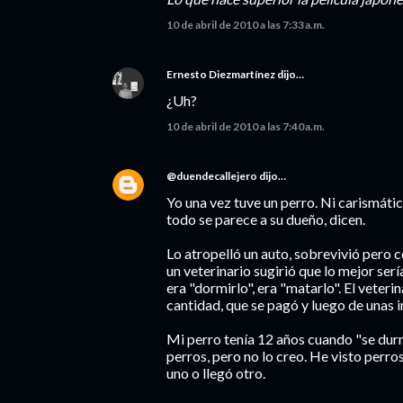
10 de abril de 2010 a las 7:33 a.m.
Ernesto Diezmartínez
dijo…
¿Uh?
10 de abril de 2010 a las 7:40 a.m.
@duendecallejero
dijo…
Yo una vez tuve un perro. Ni carismát
todo se parece a su dueño, dicen.
Lo atropelló un auto, sobrevivió pero 
un veterinario sugirió que lo mejor serí
era "dormirlo", era "matarlo". El veterin
cantidad, que se pagó y luego de unas i
Mi perro tenía 12 años cuando "se dur
perros, pero no lo creo. He visto perro
uno o llegó otro.