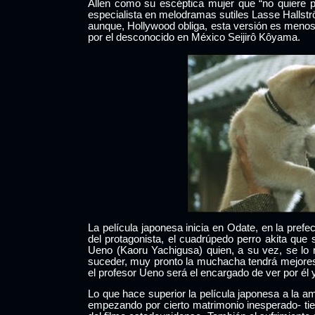
Allen como su escéptica mujer que “no quiere p
especialista en melodramas sutiles Lasse Hallst
aunque, Hollywood obliga, esta versión es menos 
por el desconocido en México Seijirô Kôyama.
La película japonesa inicia en Odate, en la prefe
del protagonista, el cuadrúpedo perro akita que
Ueno (Kaoru Yachigusa) quien, a su vez, se lo 
suceder, muy pronto la muchacha tendrá mejores
el profesor Ueno será el encargado de ver por él 
Lo que hace superior la película japonesa a la a
empezando por cierto matrimonio inesperado- tie