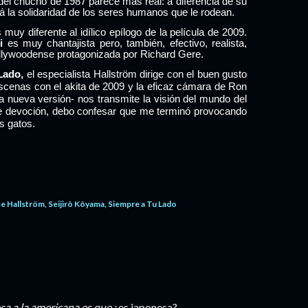
 del chucho de 1987 parece más real: a diferencia de su
á la solidaridad de los seres humanos que le rodean.
 muy diferente al idílico epílogo de la película
de 2009.
i
es muy chantajista pero, también, efectivo, realista,
ollywoodense protagonizada por Richard Gere.
 Lado,
el especialista Hallström dirige con el buen gusto
scenas con el akita de 2009 y la eficaz cámara de Ron
ta nueva versión- nos transmite la visión del mundo del
eíble devoción, debo confesar que me terminó provocando
s gatos.
se Hallström
Seijirô Kôyama
Siempre a Tu Lado
esa a la americana es que
¿es japonesa?