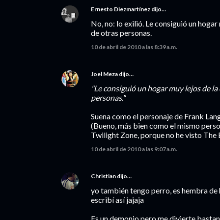
Ernesto Diezmartínez
dijo…
No, no: lo exilió. Le consiguió un hoga
de otras personas.
10 de abril de 2010 a las 8:39 a.m.
Joel Meza
dijo…
"Le consiguió un hogar muy lejos de la
personas."
Suena como el personaje de Frank Lange
(Bueno, más bien como el mismo persona
Twilight Zone, porque no he visto The 
10 de abril de 2010 a las 9:07 a.m.
Christian
dijo…
yo también tengo perro, es hembra de h
escribí así jajaja
Es un demonio pero me divierte bastant