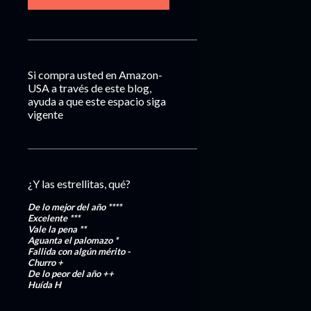
Si compra usted en Amazon-
USA a través de este blog,
ayuda a que este espacio siga
vigente
¿Y las estrellitas, qué?
De lo mejor del año
****
Excelente
***
Vale la pena
**
Aguanta el palomazo
*
Fallida con algún mérito
-
Churro
+
De lo peor del año
++
Huída
H