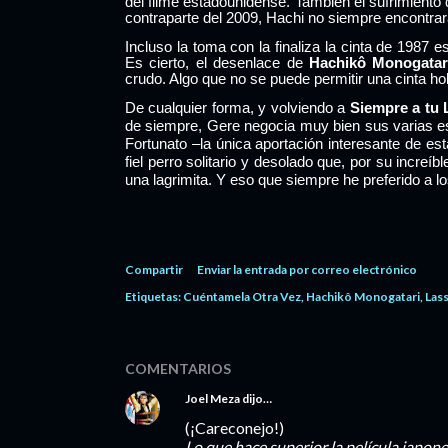
del filme estadounidense. También el sufrimiento
contraparte del 2009, Hachi no siempre encontrar
Incluso la toma con la finaliza la cinta de 1987 es
Es cierto, el desenlace de
Hachikô Monogatar
crudo. Algo que no se puede permitir una cinta h
De cualquier forma, y volviendo a
Siempre a tu
de siempre, Gere negocia muy bien sus varias e
Fortunato –la única aportación interesante de es
fiel perro solitario y desolado que, por su incr
una lagrimita. Y eso que siempre he preferido a lo
Compartir
Enviar la entrada por correo electrónico
Etiquetas:
Cuéntamela Otra Vez
Hachikô Monogatari
Las
COMENTARIOS
Joel Meza
dijo…
(¡Careconejo!)
Lo que hace superior la película japon