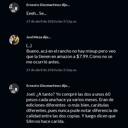
Ernesto Diezmartínez
dijo…
Eeeh... Se...
27 de abril de 2010 a las 5:13 p.m.
Joel Meza
dijo…
(...)
Bueno, acá en el rancho no hay mixup pero veo
que la tienen en amazon a $7.99. Cómo no se
me ocurrió antes.
27 de abril de 2010 a las 5:16 p.m.
Ernesto Diezmartínez
dijo…
Joel: ¿A tanto? Yo compré las dos a unos 60
pesos cada una hace ya varios meses. Eran de
ediciones diferentes -o más bien, carátulas
diferentes, pues nunca pude notar diferencia de
calidad entre las dos copias. Y luego dicen que
Slim no hace carida.