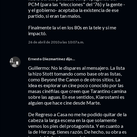
PCM (para las "elecciones" del '76) y la gente -
y el gobierno- aceptaba la existencia de ese
partido, si eran tan malos.
Finalmente la ví en los 80s en la tele y sí me
impactó.
26 de abril de 2010 a las 10:07 a.m.
Ernesto Diezmartínez
dijo…
Guillermo: No le dispares al mensajero. La lista
la hizo Stott tomando como base otras listas,
como Beyond the Canon o de otros sitios. La
idea es explorar un cine poco conocido por las
masas cinéfilas que creen que Tarantino camina
sobre las aguas. En ese sentidos, Kiarostami es
alguien que hace cine desde Marte.
De Regreso a Casa no me he podido quitar de la
cabeza la larga escena en la que solamente
vemos los pies del protagonista. Y en cuanto a
la de Herzog, tienes razón. De hecho, su obra es