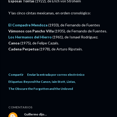
Esposas Tontas
(1922), de Erich von Stroheim
Y las cinco cintas mexicanas, en orden cronológico:
El Compadre Mendoza
(1933), de Fernando de Fuentes
Vámonos con Pancho Villa
(1935), de Fernando de Fuentes.
Los Hermanos del Hierro
(1961), de Ismael Rodríguez.
Canoa
(1975), de Felipe Cazals.
Cadena Perpetua
(1978), de Arturo Ripstein.
Compartir
Enviar la entrada por correo electrónico
Etiquetas:
Beyond the Canon
Iain Stott
Listas
The Obscure the Forgotten and the Unloved
COMENTARIOS
Guillermo
dijo…