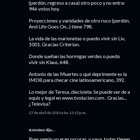
(perdón, regreso a casa) otro poco y no entra:
946 votos hoy.
Proyecciones y vanidades de otro ruco (perdón,
And Life Goes On...) tiene 798.
La vida de las marionetas o puedo vivir sin Liv,
1001. Gracias Criterion.
Donde sueñan las hormigas verdes o puedo
vivir sin Klaus, 648.
Antonio de las Muertes o qué deprimente es la
IMDB para checar cine latinoamericano, 392.
Lo mejor de Teresa, diecisiete. Se puede ver de a
oquis y legal en www.tvolucion.com . Gracias...
¿Televisa?
27 de abril de 2010 a las 12:12 p.m.
Anónimo dijo…
Pues según yo eran oscuras, y vaya, todas tienen