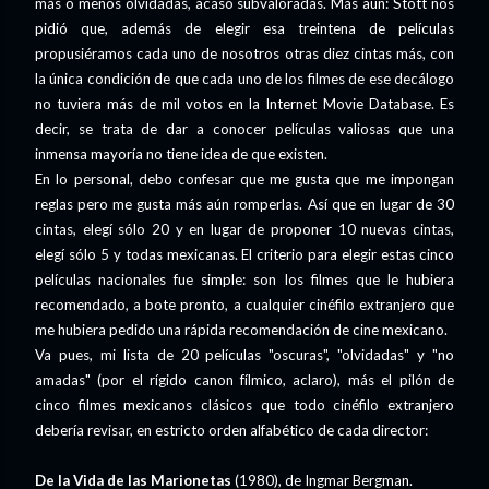
más o menos olvidadas, acaso subvaloradas. Más aún: Stott nos
pidió que, además de elegir esa treintena de películas
propusiéramos cada uno de nosotros otras diez cintas más, con
la única condición de que cada uno de los filmes de ese decálogo
no tuviera más de mil votos en la Internet Movie Database. Es
decir, se trata de dar a conocer películas valiosas que una
inmensa mayoría no tiene idea de que existen.
En lo personal, debo confesar que me gusta que me impongan
reglas pero me gusta más aún romperlas. Así que en lugar de 30
cintas, elegí sólo 20 y en lugar de proponer 10 nuevas cintas,
elegí sólo 5 y todas mexicanas. El criterio para elegir estas cinco
películas nacionales fue simple: son los filmes que le hubiera
recomendado, a bote pronto, a cualquier cinéfilo extranjero que
me hubiera pedido una rápida recomendación de cine mexicano.
Va pues, mi lista de 20 películas "oscuras", "olvidadas" y "no
amadas" (por el rígido canon fílmico, aclaro), más el pilón de
cinco filmes mexicanos clásicos que todo cinéfilo extranjero
debería revisar, en estricto orden alfabético de cada director:
De la Vida de las Marionetas
(1980), de Ingmar Bergman.