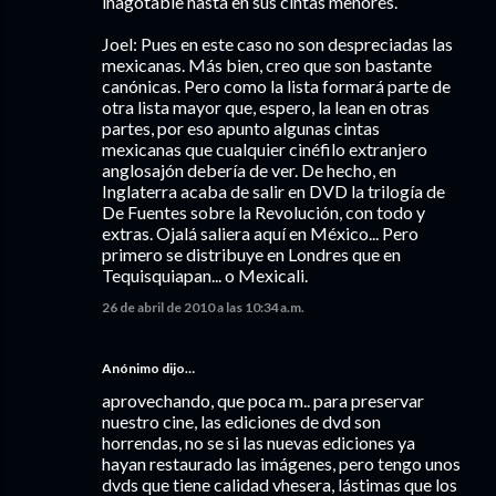
inagotable hasta en sus cintas menores.
Joel: Pues en este caso no son despreciadas las
mexicanas. Más bien, creo que son bastante
canónicas. Pero como la lista formará parte de
otra lista mayor que, espero, la lean en otras
partes, por eso apunto algunas cintas
mexicanas que cualquier cinéfilo extranjero
anglosajón debería de ver. De hecho, en
Inglaterra acaba de salir en DVD la trilogía de
De Fuentes sobre la Revolución, con todo y
extras. Ojalá saliera aquí en México... Pero
primero se distribuye en Londres que en
Tequisquiapan... o Mexicali.
26 de abril de 2010 a las 10:34 a.m.
Anónimo dijo…
aprovechando, que poca m.. para preservar
nuestro cine, las ediciones de dvd son
horrendas, no se si las nuevas ediciones ya
hayan restaurado las imágenes, pero tengo unos
dvds que tiene calidad vhesera, lástimas que los