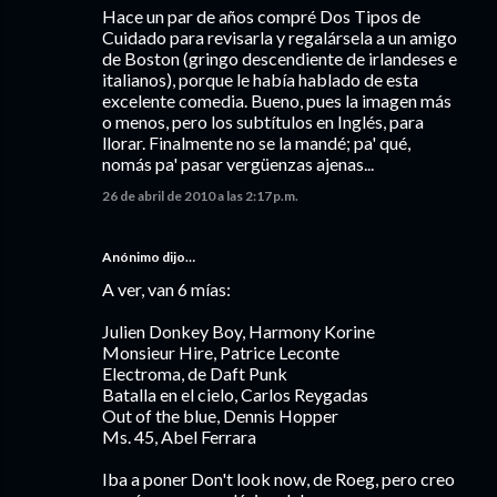
Hace un par de años compré Dos Tipos de
Cuidado para revisarla y regalársela a un amigo
de Boston (gringo descendiente de irlandeses e
italianos), porque le había hablado de esta
excelente comedia. Bueno, pues la imagen más
o menos, pero los subtítulos en Inglés, para
llorar. Finalmente no se la mandé; pa' qué,
nomás pa' pasar vergüenzas ajenas...
26 de abril de 2010 a las 2:17 p.m.
Anónimo dijo…
A ver, van 6 mías:
Julien Donkey Boy, Harmony Korine
Monsieur Hire, Patrice Leconte
Electroma, de Daft Punk
Batalla en el cielo, Carlos Reygadas
Out of the blue, Dennis Hopper
Ms. 45, Abel Ferrara
Iba a poner Don't look now, de Roeg, pero creo