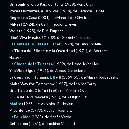
Un Sombrero de Paja de Italia
(1928), René Clair.
Voces Distantes, Aún Vivas
(1988), de Terence Davies.
Regreso a Casa
(2001), de Manoel de Oliveira.
Mikael
(1924), de Carl Theodor Dreyer.
Varieté
(1925), de E. A. Dupont.
¡Qué Viva Mexico!
(1932), de Sergei Eisenstein.
La Caída de la Casa de Usher
(1928), de Jean Epstein.
La Tierra del Silencio y la Oscuridad
(1971), de Werner
Herzog
La Ciudad de la Tristeza
(1989), de Hsiao-hsien Hou.
Y la Vida Sigue
(1991), de Abbas Kiarostami.
La Condición Humana,
I
,
II
y II
(1959-61), de Masaki Kobayashi.
Make Way for Tomorrow
(1937), de Leo McCarey.
Una Tarde de Otoño
(1960), de Yasujiro Ozu.
El Fin de la Primavera
(1961), de Yasujiro Ozu.
Madre
(1926), de Vsevolod Pudovkin.
Providence
(1977), de Alain Resnais.
La Felicidad
(1965), de Agnès Varda.
Bellissima
(1951), de Luchino Visconti.