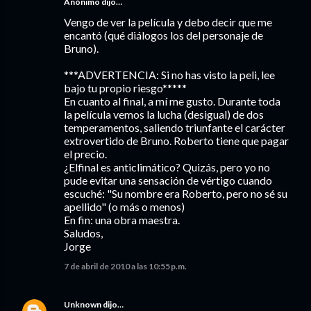
Anónimo dijo…
Vengo de ver la película y debo decir que me
encantó (qué diálogos los del personaje de
Bruno).
***ADVERTENCIA: Si no has visto la peli, lee
bajo tu propio riesgo*****
En cuanto al final, a mí me gusto. Durante toda
la película vemos la lucha (desigual) de dos
temperamentos, saliendo triunfante el carácter
extrovertido de Bruno. Roberto tiene que pagar
el precio.
¿Elfinal es anticlimático? Quizás, pero yo no
pude evitar una sensación de vértigo cuando
escuché: "Su nombre era Roberto, pero no sé su
apellido" (o más o menos)
En fin: una obra maestra.
Saludos,
Jorge
7 de abril de 2010 a las 10:55 p.m.
Unknown
dijo…