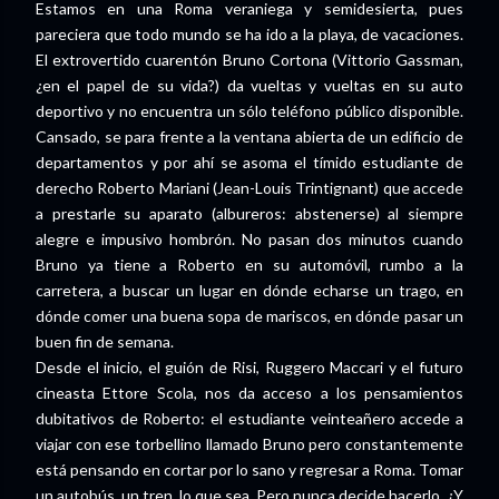
Estamos en una Roma veraniega y semidesierta, pues
pareciera que todo mundo se ha ido a la playa, de vacaciones.
El extrovertido cuarentón Bruno Cortona (Vittorio Gassman,
¿en el papel de su vida?) da vueltas y vueltas en su auto
deportivo y no encuentra un sólo teléfono público disponible.
Cansado, se para frente a la ventana abierta de un edificio de
departamentos y por ahí se asoma el tímido estudiante de
derecho Roberto Mariani (Jean-Louis Trintignant) que accede
a prestarle su aparato (albureros: abstenerse) al siempre
alegre e impusivo hombrón. No pasan dos minutos cuando
Bruno ya tiene a Roberto en su automóvil, rumbo a la
carretera, a buscar un lugar en dónde echarse un trago, en
dónde comer una buena sopa de mariscos, en dónde pasar un
buen fin de semana.
Desde el inicio, el guión de Risi, Ruggero Maccari y el futuro
cineasta Ettore Scola, nos da acceso a los pensamientos
dubitativos de Roberto: el estudiante veinteañero accede a
viajar con ese torbellino llamado Bruno pero constantemente
está pensando en cortar por lo sano y regresar a Roma. Tomar
un autobús, un tren, lo que sea. Pero nunca decide hacerlo. ¿Y