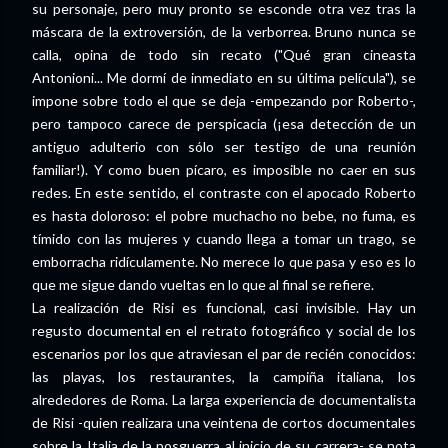
su personaje, pero muy pronto se esconde otra vez tras la
máscara de la extroversión, de la verborrea. Bruno nunca se
calla, opina de todo sin recato ("Qué gran cineasta
Antonioni... Me dormí de inmediato en su última película"), se
impone sobre todo el que se deja -empezando por Roberto-,
pero tampoco carece de perspicacia (¡esa detección de un
antiguo adulterio con sólo ser testigo de una reunión
familiar!). Y como buen pícaro, es imposible no caer en sus
redes. En este sentido, el contraste con el apocado Roberto
es hasta doloroso: el pobre muchacho no bebe, no fuma, es
tímido con las mujeres y cuando llega a tomar un trago, se
emborracha ridículamente. No merece lo que pasa y eso es lo
que me sigue dando vueltas en lo que al final se refiere.
La realización de Risi es funcional, casi invisible. Hay un
regusto documental en el retrato fotográfico y social de los
escenarios por los que atraviesan el par de recién conocidos:
las playas, los restaurantes, la campiña italiana, los
alrededores de Roma. La larga experiencia de documentalista
de Risi -quien realizara una veintena de cortos documentales
sobre la Italia de la posguerra al inicio de su carrera- se nota