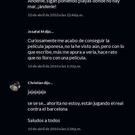
Andenle, sigan poniendo playas donde no hay
mar, ¡ándenle!
10 de abril de 2010 a las 12:46 p.m.
Josafat M dijo…
Curiosamente me acabo de conseguir la
película japonesa, no la he visto aún, pero con lo
que escribe, más me apura a verla, hace rato
que no lloro con una película.
10 de abril de 2010 a las 1:33 p.m.
Christian
dijo…
jajajajaja
se se se... ahorita no estoy, están jugando el real
contra el barcelona
Saludos a todos
10 de abril de 2010 a las 2:24 p.m.