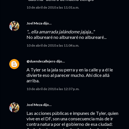
10 de abril de 2010 a las 11:01 a.m.
Joel Meza
dijo…
"... ella amarrada jalándome jajaja..."
No alburearé no alburearé no alburearé...
10 de abril de 2010 a las 11:04 a.m.
@duendecallejero
dijo…
A Tyler se la jala su perra y en la calle y a él le
divierte eso al parecer mucho. Ahí dice allá
arriba.
10 de abril de 2010 a las 12:37 p.m.
Joel Meza
dijo…
Las acciones públicas e impunes de Tyler, quien
vive en el DF, son una consecuencia más de ir
contra natura por el gobierno de esa ciudad: