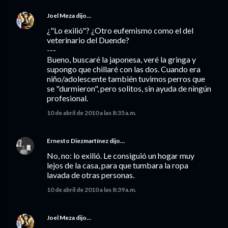
Joel Meza
dijo…
¿"Lo exilió"? ¿Otro eufemismo como el del
veterinario del Duende?
---
Bueno, buscaré la japonesa, veré la gringa y
supongo que chillaré con las dos. Cuando era
niño/adolescente también tuvimos perros que
se "durmieron", pero solitos, sin ayuda de ningún
profesional.
10 de abril de 2010 a las 8:35 a.m.
Ernesto Diezmartínez
dijo…
No, no: lo exilió. Le consiguió un hogar muy
lejos de la casa, para que tumbara la ropa
lavada de otras personas.
10 de abril de 2010 a las 8:39 a.m.
Joel Meza
dijo…