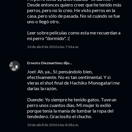
Desde entonces quiero creer que he tenido más
perros, pero no lo creo. He visto perros en la
casa, pero sólo de pasada. No sé cuándo se fue
uno o llegó otro.
Leer sobre películas como esta me recuerdan a
mi perro "dormido". :(
10 de abril de 2010 a las 7:56 a.m.
Ernesto Diezmartínez
dijo…
Joel: Ah, ya... Sí: pensándolo bien,
efectivamente. No es tan sentimental. Y si
vieras el shot final de Hachiko Monogatari me
darías la razón.
Duende: Yo siempre he tenido gatos. Tuve un
perro unos cuantos días. Mi mujer lo exilió
porque tenía la manía de tumbar la ropa del
tendedero. Graciosito el chucho.
10 de abril de 2010 a las 8:28 a.m.