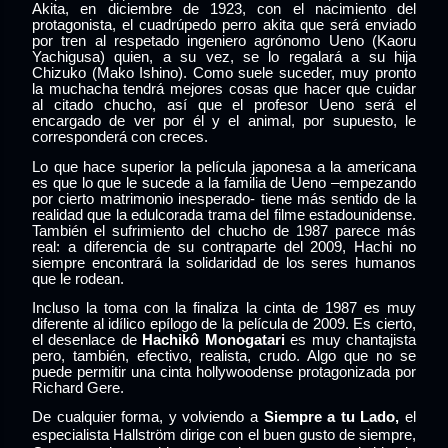
Akita, en diciembre de 1923, con el nacimiento del
protagonista, el cuadrúpedo perro akita que será enviado
por tren al respetado ingeniero agrónomo Ueno (Kaoru
Yachigusa) quien, a su vez, se lo regalará a su hija
Chizuko (Mako Ishino). Como suele suceder, muy pronto
la muchacha tendrá mejores cosas que hacer que cuidar
al citado chucho, así que el profesor Ueno será el
encargado de ver por él y el animal, por supuesto, le
corresponderá con creces.
Lo que hace superior la película japonesa a la americana
es que lo que le sucede a la familia de Ueno –empezando
por cierto matrimonio inesperado- tiene más sentido de la
realidad que la edulcorada trama del filme estadounidense.
También el sufrimiento del chucho de 1987 parece más
real: a diferencia de su contraparte del 2009, Hachi no
siempre encontrará la solidaridad de los seres humanos
que le rodean.
Incluso la toma con la finaliza la cinta de 1987 es muy
diferente al idílico epílogo de la película
de 2009. Es cierto,
el desenlace de
Hachikô Monogatari
es muy chantajista
pero, también, efectivo, realista, crudo. Algo que no se
puede permitir una cinta hollywoodense protagonizada por
Richard Gere.
De cualquier forma, y volviendo a
Siempre a tu Lado,
el
especialista Hallström dirige con el buen gusto de siempre,