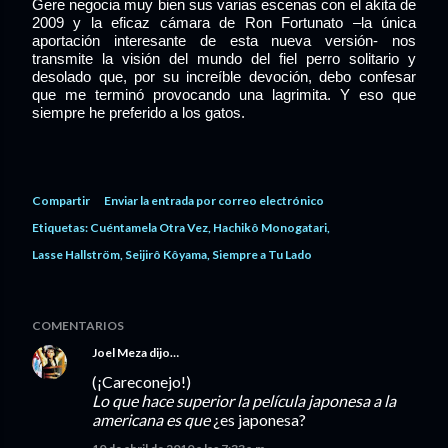
Gere negocia muy bien sus varias escenas con el akita de
2009 y la eficaz cámara de Ron Fortunato –la única
aportación interesante de esta nueva versión- nos
transmite la visión del mundo del fiel perro solitario y
desolado que, por su increíble devoción, debo confesar
que me terminó provocando una lagrimita. Y eso que
siempre he preferido a los gatos.
Compartir
Enviar la entrada por correo electrónico
Etiquetas:
Cuéntamela Otra Vez
Hachikô Monogatari
Lasse Hallström
Seijirô Kôyama
Siempre a Tu Lado
COMENTARIOS
Joel Meza
dijo…
(¡Careconejo!)
Lo que hace superior la película japonesa a la
americana es que
¿es japonesa?