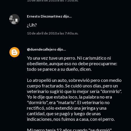
10 de abril de 2010 a las 7:33 a.m.
Ernesto Diezmartínez
dijo…
¿Uh?
10 de abril de 2010 a las 7:40 a.m.
@duendecallejero
dijo…
Yo una vez tuve un perro. Ni carismático ni
obediente, aunque eso no debe preocuparme:
todo se parece a su dueño, dicen.
Lo atropelló un auto, sobrevivió pero con medio
cuerpo fracturado. Se cuidó unos días, pero un
veterinario sugirió que lo mejor sería "dormirlo".
Yo le dije que estaba loco, la palabra no era
"dormirlo", era "matarlo". El veterinario no
rectificó, sólo extendió una jeringa y una
cantidad, que se pagó y luego de unas
indicaciones, nos fuimos a casa, con el perro.
Mi perro tenía 12 años cuando "se durmió".