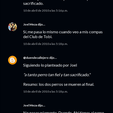
sacrificado.
10 de abril de 2010 a las 5:16 p.m.
Joel Meza
dijo…
Sí, me pasa lo mismo cuando veo a mis compas
del Club de Tobi.
10 de abril de 2010 a las 5:18 p.m.
@duendecallejero
dijo…
Siguiendo lo planteado por Joel
"a tanto perro tan fiel y tan sacrificado."
Resumo: los dos perros se mueren al final.
10 de abril de 2010 a las 5:18 p.m.
Joel Meza
dijo…
No necesariamente, Duende. Ahí tienes al perro