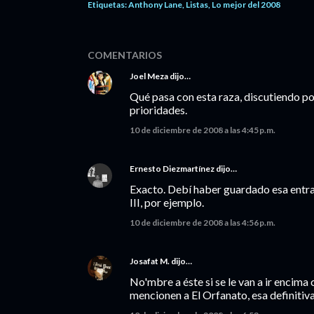
Etiquetas:
Anthony Lane
Listas
Lo mejor del 2008
COMENTARIOS
Joel Meza
dijo…
Qué pasa con esta raza, discutiendo por 
prioridades.
10 de diciembre de 2008 a las 4:45 p.m.
Ernesto Diezmartínez
dijo…
Exacto. Debí haber guardado esa entra
III, por ejemplo.
10 de diciembre de 2008 a las 4:56 p.m.
Josafat M.
dijo…
No'mbre a éste si se le van a ir encim
mencionen a El Orfanato, esa definitiv