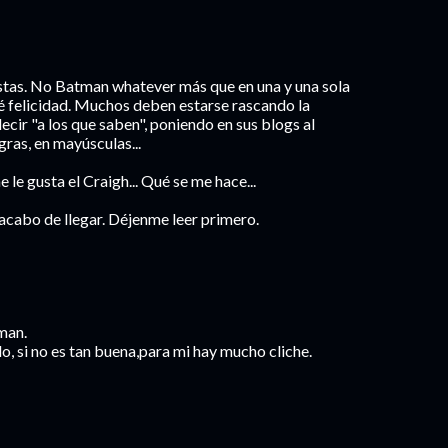
istas. No Batman whatever más que en una y una sola
é felicidad. Muchos deben estarse rascando la
cir "a los que saben", poniendo en sus blogs al
gras, en mayúsculas...
e le gusta el Craigh... Qué se me hace...
 acabo de llegar. Déjenme leer primero.
man.
elo, si no es tan buena,para mi hay mucho cliche.