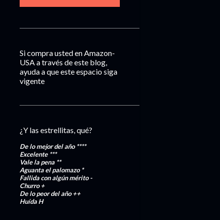
Si compra usted en Amazon-
USA a través de este blog,
ayuda a que este espacio siga
vigente
¿Y las estrellitas, qué?
De lo mejor del año
****
Excelente
***
Vale la pena
**
Aguanta el palomazo
*
Fallida con algún mérito
-
Churro
+
De lo peor del año
++
Huída
H