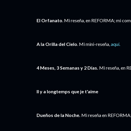
El Orfanato
. Mi reseña, en REFORMA; mi com
A la Orilla del Cielo
. Mi mini-reseña,
aquí.
4 Meses, 3 Semanas y 2 Días.
Mi reseña, en 
Il y a longtemps que je t'aime
Dueños de la Noche.
Mi reseña en REFORMA; 