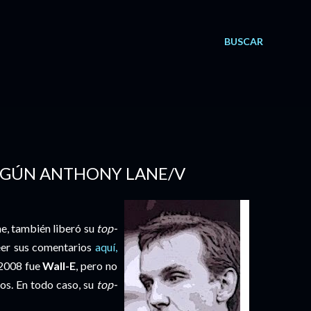
BUSCAR
 SEGÚN ANTHONY LANE/V
ne, también liberó su
top-
leer sus comentarios
aquí,
l 2008 fue
Wall-E
, pero no
tos. En todo caso, su
top-