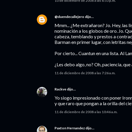
10 de diciembre de 2008 a las 6:53 p.m.
@duendecallejero
dijo…
Mmm... ¿Me extrañaron? Jo. Hey, las l
nominación a los globos de oro. Jo. Qu
cabeza, temblando y prestos a contrade
Barman en primer lugar, con letritas ne
Por cierto... Cuantun en una lista. Al Lan
¿Les debo algo, no? Oh, paciencia, que
11 de diciembre de 2008 a las 7:26 a.m.
Rackve
dijo…
Yo siogo impresionado con poner Iron
y que raro que pongan a la orilla del ci
11 de diciembre de 2008 a las 10:46 a.m.
Paxton Hernandez
dijo…