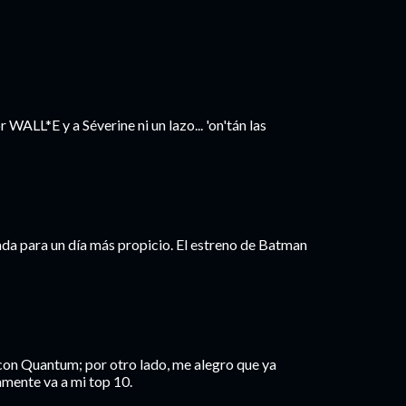
WALL*E y a Séverine ni un lazo... 'on'tán las
da para un día más propicio. El estreno de Batman
a con Quantum; por otro lado, me alegro que ya
amente va a mi top 10.