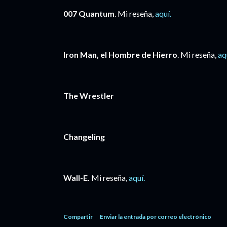
007 Quantum
. Mi reseña,
aquí.
Iron Man, el Hombre de Hierro
. Mi reseña,
aq
The Wrestler
Changeling
Wall-E.
Mi reseña,
aquí.
Compartir
Enviar la entrada por correo electrónico