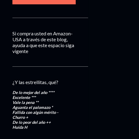
Si compra usted en Amazon-
USA a través de este blog,
ayuda a que este espacio siga
vigente
¿Y las estrellitas, qué?
De lo mejor del año
****
Excelente
***
Vale la pena
**
Aguanta el palomazo
*
Fallida con algún mérito
-
Churro
+
De lo peor del año
++
Huída
H