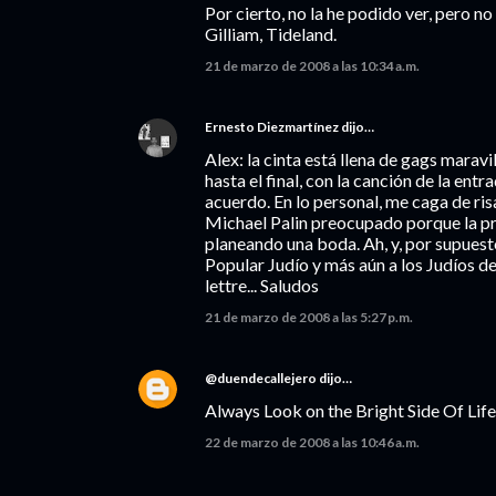
Por cierto, no la he podido ver, pero n
Gilliam, Tideland.
21 de marzo de 2008 a las 10:34 a.m.
Ernesto Diezmartínez
dijo…
Alex: la cinta está llena de gags marav
hasta el final, con la canción de la entr
acuerdo. En lo personal, me caga de ris
Michael Palin preocupado porque la pr
planeando una boda. Ah, y, por supuesto
Popular Judío y más aún a los Judíos de
lettre... Saludos
21 de marzo de 2008 a las 5:27 p.m.
@duendecallejero
dijo…
Always Look on the Bright Side Of Life
22 de marzo de 2008 a las 10:46 a.m.