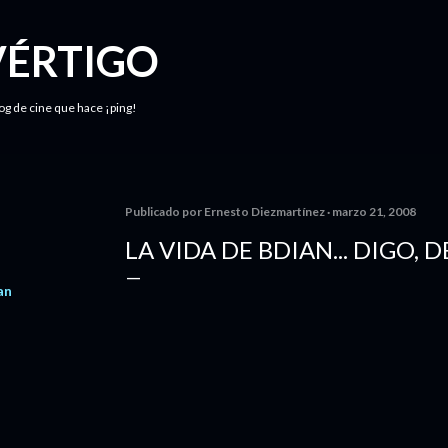
Ir al contenido principal
VÉRTIGO
log de cine que hace ¡ping!
Publicado por
Ernesto Diezmartínez
marzo 21, 2008
LA VIDA DE BDIAN... DIGO, 
an