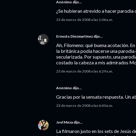
Anónimo dijo…
¿Se hubieran atrevido a hacer parodia d
23 de marzo de 2008 a las 1:06 a.m.
Ernesto Diezmartínez
dijo…
Ah, Filomeno: qué buena acotación. En 
la británica podía hacerse una parodia 
secularizada. Por supuesto, una parodi
costado la cabeza a mis admirados Mon
23 de marzo de 2008 a las 6:29 a.m.
Anónimo dijo…
Gracias por la sensata respuesta. Un a
23 de marzo de 2008 a las 6:40 a.m.
Joel Meza
dijo…
La filmaron justo en los sets de Jesús d