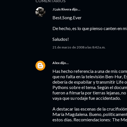
COMENTARIOS
J Luis Rivera
dijo…
Best.Song.Ever
De hecho, es lo que pienso canten en mi 
Saludos!
21 de marzo de 2008 a las 8:42 a.m.
Alex
dijo…
Has hecho referencia a una de mis come
que no falta en la televisión Ben-Hur, E
debería de espabilar y transmitir Life
Pythons sobre el tema. Según el docume
fueron a filmarla por tierras lejanas, n
vaya que su rodaje fue accidentado.
A destacar las escenas de la crucifixió
María Magdalena. Bueno, políticament
estos días. Recomiendaciones: The Mea