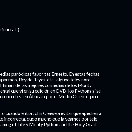
funeral :)
dias paródicas favoritas Ernesto. En estas fechas
spartaco, Rey de Reyes, etc., alguna televisora
 of Brian, de las mejores comedias de los Monty
ntal que vi en su edición en DVD, los Pythons sí se
o recuerdo si en África o por el Medio Oriente, pero
n, o cuando entra John Cleese a evitar que apedren a
e incorrecta, dudo mucho que la veamos por tele
ning of Life y Monty Python and the Holy Grail.