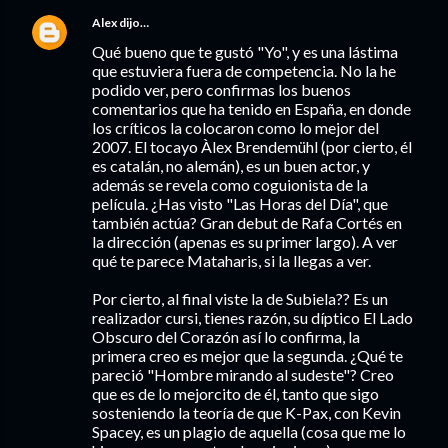
Alex
dijo…
Qué bueno que te gustó "Yo", y es una lástima
que estuviera fuera de competencia. No la he
podido ver, pero confirmas los buenos
comentarios que ha tenido en España, en donde
los críticos la colocaron como lo mejor del
2007. El tocayo Àlex Brendemühl (por cierto, él
es catalán, no alemán), es un buen actor, y
además se revela como coguionista de la
película. ¿Has visto "Las Horas del Día", que
también actúa? Gran debut de Rafa Cortés en
la dirección (apenas es su primer largo). A ver
qué te parece Mataharis, si la llegas a ver.
Por cierto, al final viste la de Subiela?? Es un
realizador cursi, tienes razón, su díptico El Lado
Obscuro del Corazón así lo confirma, la
primera creo es mejor que la segunda. ¿Qué te
pareció "Hombre mirando al sudeste"? Creo
que es de lo mejorcito de él, tanto que sigo
sosteniendo la teoría de que K-Pax, con Kevin
Spacey, es un plagio de aquella (cosa que me lo