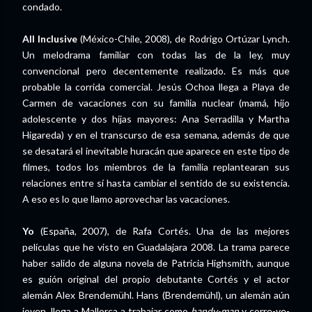
condado.
All Inclusive
(México-Chile, 2008), de Rodrigo Ortúzar Lynch.
Un melodrama familiar con todas las de la ley, muy
convencional pero decentemente realizado. Es más que
probable la corrida comercial. Jesús Ochoa llega a Playa de
Carmen de vacaciones con su familia nuclear (mamá, hijo
adolescente y dos hijas mayores: Ana Serradilla y Martha
Higareda) y en el transcurso de esa semana, además de que
se desatará el inevitable huracán que aparece en este tipo de
filmes, todos los miembros de la familia replantearan sus
relaciones entre sí hasta cambiar el sentido de su existencia.
A eso es lo que llamo aprovechar las vacaciones.
Yo
(España, 2007), de Rafa Cortés. Una de las mejores
películas que he visto en Guadalajara 2008. La trama parece
haber salido de alguna novela de Patricia Highsmith, aunque
es guión original del propio debutante Cortés y el actor
alemán Alex Brendemühl. Hans (Brendemühl), un alemán aún
joven, llega a Mallorca a trabajar como
handy-man
y corre-ve-