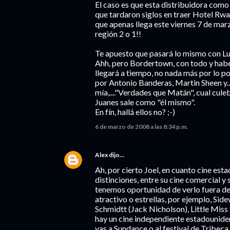
El caso es que esta distribuidora como
que tardaron siglos en traer Hotel Rwa
que apenas llega este viernes 7 de m
región 2 o 1!!
Te apuesto que pasará lo mismo con Lu
Ahh, pero Bordertown, con todo y haber
llegará a tiempo, no nada más por lo p
por Antonio Banderas, Martin Sheen y...
mía,...."Verdades que Matán", cual culeb
Juanes sale como "él mismo".
En fín, hallá ellos no? ;-)
6 de marzo de 2008 a las 8:34 p.m.
Alex
dijo…
Ah, por cierto Joel, en cuanto cine es
distinciones, entre su cine comercial y 
tenemos oportunidad de verlo fuera de 
atractivo o estrellas, por ejemplo, Sid
Schmidtt (Jack Nicholson), Little Miss S
hay un cine independiente estadouniden
vas a Sundance o al festival de Tribeca.