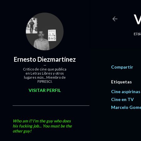
El b
Ernesto Diezmartínez
Compartir
Crítico de cine que publica
en Letras Libres y otros
lugares más... Miembro de
Etiquetas
FIPRESCI.
VISITAR PERFIL
Cine aspirinas
Cine en TV
Marcelo Gom
Who am I? I'm the guy who does
his fucking job... You must be the
other guy!