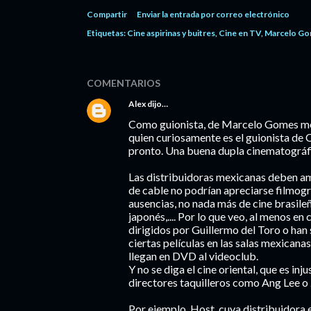
Compartir
Enviar la entrada por correo electrónico
Etiquetas:
Cine aspirinas y buitres
Cine en TV
Marcelo G
COMENTARIOS
Alex
dijo…
Como guionista, de Marcelo Gomes me 
quien curiosamente es el guionista de 
pronto. Una buena dupla cinematográfic
Las distribuidoras mexicanas deben ampl
de cable no podrían apreciarse filmogr
ausencias, no nada más de cine brasileñ
japonés,.... Por lo que veo, al menos en 
dirigidos por Guillermo del Toro o han
ciertas películas en las salas mexicanas
llegan en DVD al videoclub.
Y no se diga el cine oriental, que es i
directores taquilleros como Ang Lee o
Por ejemplo, Host, cuya distribuidora 