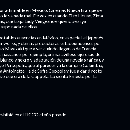
bor admirable en México. Cinemas Nueva Era, que se
no le va nada mal. De vez en cuando Film House, Zima
ms, que trajo Lady Vengeance, que no sé si ya
 supo nada de ellos.
notables ausencias en México, en especial, el japonés.
reamworks, y demás productoras estadounidenses por
o Miyazaki que a ver cuándo llegan, o de Francia,
einassance, por ejemplo, un maravilloso ejercicio de
en blanco y negro y adaptación de una novela gráfica), y
g, o Persépolis, que al parecer ya la compró Columbia,
Antoinette , la de Sofia Coppola y fue a dar directo
eso que era de la Coppola. Lo siento Ernesto por la
 exhibió en el FICCO el año pasado.