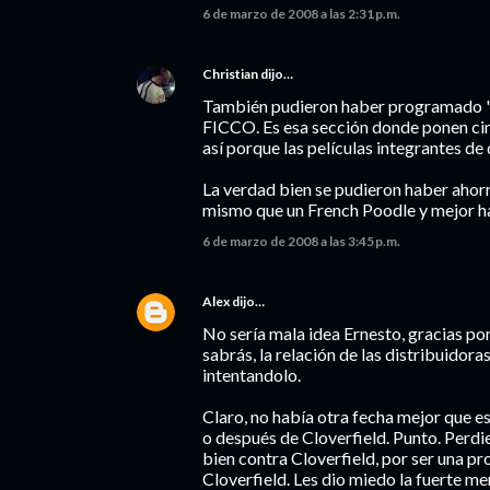
6 de marzo de 2008 a las 2:31 p.m.
Christian
dijo…
También pudieron haber programado 'T
FICCO. Es esa sección donde ponen cin
así porque las películas integrantes de
La verdad bien se pudieron haber ahorr
mismo que un French Poodle y mejor ha
6 de marzo de 2008 a las 3:45 p.m.
Alex
dijo…
No sería mala idea Ernesto, gracias po
sabrás, la relación de las distribuidor
intentandolo.
Claro, no había otra fecha mejor que es
o después de Cloverfield. Punto. Perd
bien contra Cloverfield, por ser una p
Cloverfield. Les dio miedo la fuerte me