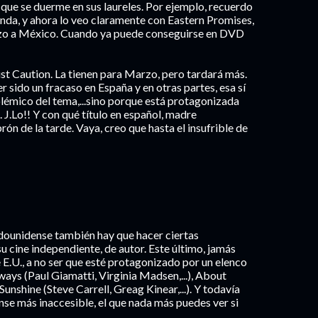
 que se duerme en sus laureles. Por ejemplo, recuerdo
nda, y ahora lo veo claramente con Eastern Promises,
arzo a México. Cuando ya puede conseguirse en DVD
st Caution. La tienen para Marzo, pero tardará más.
 sido un fracaso en España y en otras partes, esa sí
olémico del tema,...sino porque está protagonizada
 J.Lo!! Y con qué título en español, madre
rón de la tarde. Vaya, creo que hasta el insufrible de
tadounidense también hay que hacer ciertas
su cine independiente, de autor. Este último, jamás
E.U., a no ser que esté protagonizado por un elenco
eways (Paul Giamatti, Virginia Madsen,...), About
unshine (Steve Carrell, Greag Kinear,...). Y todavía
se más inaccesible, el que nada más puedes ver si