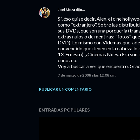
Joel Meza
dijo…
Sí, éso quise decir, Alex, el cine holly
como "extranjero". Sobre las distribui
sus DVDs, que son una porquería (trans
extras nulos o de mentiras: "fotos" qu
DVD). Lo mismo con Videmax que, ade
convencido que tienen en la cabeza lo q
13, Ernesto). ¿Cinemas Nueva Era son c
conozco.
Voy a buscar a ver qué encuentro. Graci
7 de marzo de 2008 a las 12:08 a.m.
PUBLICAR UN COMENTARIO
ENTRADAS POPULARES