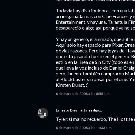
Todavía hay distribuidoras con una la
arriesga nada más con Cine Francés y 
Entertainment, y hay una, Tarantula Fil
desapareció o algo así, porque ya no se
Y hay un género, el animado, que sufre 
Aquí, sólo hay espacio para Pixar, D
obvias razones. Pero hay joyas de Haya
que está pisando fuerte en el género. R
estilo en la línea de Sin City (todo es 
que lleva la voz incluso de Daniel Crai
pero...bueno, también compraron Maria 
al Blockbuster sin pasar por el cine. Y 
Kirsten Dunst. ;)
6 de marzo de 2008 a las 8:58 p.m.
Ernesto Diezmartínez
dijo…
Tyler: si mal no recuerdo, The Host se
6 de marzo de 2008 a las 11:33 p.m.