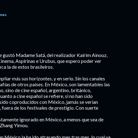
omes
gustó Madame Satá, del realizador Kairim Ainouz,
Cinema, Aspirinas e Urubus, que espero poder ver
a la de estos brasileiros.
iar más sus horizontes, y en serio. Sin los canales
afías de otros países. En México, son lamentables las
o, sino de cine español, argentino, británico,
cuanto a cine español se refiere, si no han sido
 sido coproducidos con México, jamás se verían
, fuera de los festivales de prestigio. Con suerte
njustamente ignorado en México, a menos que sea de
 Zhang Yimou.
en México la ha ido atrasando mes tras mes, lo cual ya