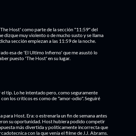
he Host' como parte de la sección "11:59" del
e dizque muy violento o de mucho susto y se llama
 dicha sección empiezan a las 11:59 de la noche.
ado esa de 'El Ultimo Infierno' que me asustó lo
ber puesto 'The Host' en su lugar.
r el tip. Lo he intentado pero, como seguramente
as con los críticos es como de "amor-odio". Seguiré
a para Host. Era: o estrenarla un fin de semana antes
ieron su oportunidad. Host hubiera podido competir
ropuesta más divertida y políticamente incorrecta que
rcadotecnica con la que venía el filme de J.J. Abrams.