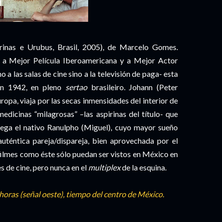
rinas e Urubus, Brasil, 2005), de Marcelo Gomes.
a Mejor Película Iberoamericana y a Mejor Actor
 a las salas de cine sino a la televisión de paga- esta
n 1942, en pleno
sertao
brasileiro. Johann (Peter
ropa, viaja por las secas inmensidades del interior de
edicinas “milagrosas” –las aspirinas del título- que
pega el nativo Ranulpho (Miguel), cuyo mayor sueño
 auténtica pareja/dispareja, bien aprovechada por el
filmes como éste sólo puedan ser vistos en México en
les de cine, pero nunca en el
multiplex
de la esquina.
 horas (señal oeste), tiempo del centro de México.