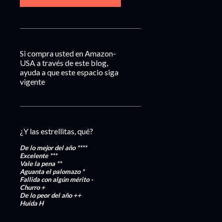
Si compra usted en Amazon-
USA a través de este blog,
ayuda a que este espacio siga
vigente
¿Y las estrellitas, qué?
De lo mejor del año
****
Excelente
***
Vale la pena
**
Aguanta el palomazo
*
Fallida con algún mérito
-
Churro
+
De lo peor del año
++
Huída
H