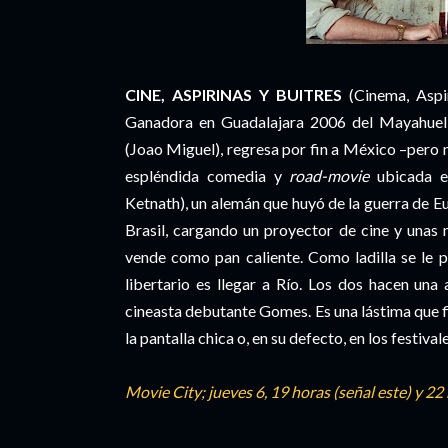
CINE, ASPIRINAS Y BUITRES
(Cinema, Aspi
Ganadora en Guadalajara 2006 del Mayahuel 
(Joao Miguel), regresa por fin a México –pero no
espléndida comedia y
road-movie
ubicada e
Ketnath), un alemán que huyó de la guerra de Eu
Brasil, cargando un proyector de cine y unas m
vende como pan caliente. Como ladilla se le 
libertario es llegar a Río. Los dos hacen una
cineasta debutante Gomes. Es una lástima que 
la pantalla chica o, en su defecto, en los festiva
Movie City; jueves 6, 19 horas (señal este) y 22