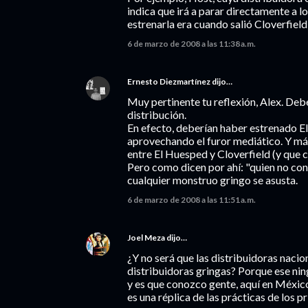
indica que irá a parar directamente a 
estrenarla era cuando salió Cloverfield,
6 de marzo de 2008 a las 11:38 a.m.
Ernesto Diezmartínez
dijo…
Muy pertinente tu reflexión, Alex. Deb
distribución.
En efecto, deberían haber estrenado E
aprovechando el furor mediático. Y má
entre El Huesped y Cloverfield (y que 
Pero como dicen por ahí: "quien no con
cualquier monstruo gringo se asusta.
6 de marzo de 2008 a las 11:51 a.m.
Joel Meza
dijo…
¿Y no será que las distribuidoras nacio
distribuidoras gringas? Porque ese ning
y es que conozco gente, aquí en México, 
es una réplica de las prácticas de los pr