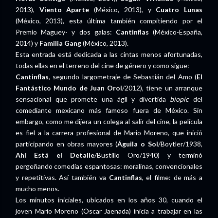
2013),
Viento Aparte
(México, 2013), y
Cuatro Lunas
(México, 2013), esta última también compitiendo por el
Premio Maguey- y dos galas:
Cantinflas
(México-España,
2014) y
Familia Gang
(México, 2013).
Esta entrada está dedicada a las cintas menos afortunadas,
todas ellas en el terreno del cine de género y como sigue:
Cantinflas
, segundo largometraje de Sebastián del Amo (
El
Fantástico Mundo de Juan Orol
/2012), tiene un arranque
sensacional que promete una ágil y divertida
biopic
del
comediante mexicano más famoso fuera de México. Sin
embargo, como me dijera un colega al salir del cine, la película
es fiel a la carrera profesional de Mario Moreno, que inició
participando en obras mayores (
Águila o Sol
/Boytler/1938,
Ahí Está el Detalle
/Bustillo Oro/1940) y terminó
pergeñando comedias espantosas: moralinas, convencionales
y repetitivas. Así también va
Cantinflas
, el filme: de más a
mucho menos.
Los minutos iniciales, ubicados en los años 30, cuando el
joven Mario Moreno (Óscar Jaenada) inicia a trabajar en las