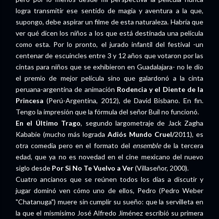
logra transmitir ese sentido de magia y aventura a la que,
supongo, debe aspirar un filme de esta naturaleza. Habría que
ver qué dicen los niños a los que está destinada una película
como esta. Por lo pronto, el jurado infantil del festival -un
centenar de escuincles entre 3 y 12 años que votaron por las
cintas para niños que se exhibieron en Guadalajara- no le dio
el premio de mejor película sino que galardonó a la cinta
peruana-argentina de animación
Rodencia y el Diente de la
Princesa
(Perú-Argentina, 2012), de David Bisbano. En fin.
Tengo la impresión que la fórmula del señor Buil no funcionó.
En el Último Trago
, segundo largometraje de Jack Zagha
Kababie (mucho más lograda
Adiós Mundo Cruel/
2011), es
otra comedia pero en el formato del
ensemble
de la tercera
edad, que ya no es novedad en el cine mexicano del nuevo
siglo desde
Por Si No Te Vuelvo a Ver
(Villaseñor, 2000).
Cuatro ancianos que se reúnen todos los días a discutir y
jugar dominó ven cómo uno de ellos, Pedro (Pedro Weber
"Chatanuga") muere sin cumplir su sueño: que la servilleta en
la que el mismísimo José Alfredo Jiménez escribió su primera