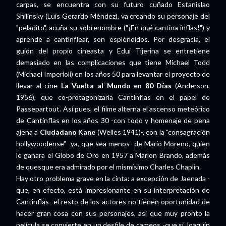
carpas, se encuentra con su futuro cuñado Estanislao
Shilinsky (Luis Gerardo Méndez), va creando su personaje del
"peladito", acuña su sobrenombre ("¡En qué cantina inflas!") y
aprende a cantinflear, son espléndidos. Por desgracia, el
guión del propio cineasta y Edui Tijerina se entretiene
demasiado en las complicaciones que tiene Michael Todd
(Michael Imperioli) en los años 50 para levantar el proyecto de
llevar al cine
La Vuelta al Mundo en 80 Días
(Anderson,
1956), que co-protagonizaría Cantinflas en el papel de
Passepartout. Así pues, el filme alterna el ascenso meteórico
de Cantinflas en los años 30 -con todo y homenaje de pena
ajena a
Ciudadano Kane
(Welles 1941)-, con la "consagración
hollywoodense" -ya, que sea menos- de Mario Moreno, quien
le ganara el Globo de Oro en 1957 a Marlon Brando, además
de quesque era admirado por el mismísimo Charles Chaplin.
Hay otro problema grave en la cinta: a excepción de Jaenada -
que, en efecto, está impresionante en su interpretación de
Cantinflas- el resto de los actores no tienen oportunidad de
hacer gran cosa con sus personajes, así que muy pronto la
película se convierte en un desfile de cameos -que si Joaquín