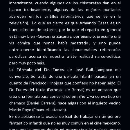
intermitente, cuando algunos de los chistoretes dan en el
blanco (curiosamente, algunas de las mejores puntadas
aparecen en los cintillos informativos que se ve en la
televisión). Lo que es cierto es que Armando Casas es un
buen director de actores, por lo que el reparto en general
está muy bien -Giovanna Zacarías, por ejemplo, presume una
vis cómica que nunca había mostrado-, y uno puede
entretenerse identificando las innumerables referencias
paródicas acerca de nuestra triste realidad narco-política,
pero muy poco más.
La Fórmula del Dr. Funes
, de José Buil, tampoco me
convenció. Se trata de una película infantil basada en un
cuento de Francisco Hinojosa que confieso no haber leído. El
Dr. Funes del título (Farnesio de Bernal) es un anciano que
crea una fórmula para convertirse en niño y, ya convertido en
chamaco (Daniel Carrera), hace migas con el inquieto vecino
Martín Poyo (Emanuel Latanzio).
Es de aplaudirse la osadía de Buil de trabajar en un género
fantástico-infantil que no es muy común en el cine mexicano,
pero por lo menos desde mi perspectiva la película nunca