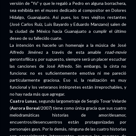
versión de "Yo" y que le regaló a Pedro en alguna borrachera,
sea exhibida en el museo dedicado al compositor en Dolores
Hidalgo, Guanajuato. Así pues, los tres viejitos restantes
(José Carlos Ruiz, Luis Bayardo y Eduardo Manzano) salen de
la ciudad de México hacia Guanajuato a cumplir el último
deseo de su fallecido cuate.
La intención es hacerle un homenaje a la música de José
Alfredo Jiménez a través de esta amable
road-movie
gerontofílica y, por supuesto, siempre será un placer escuchar
las canciones de José Alfredo. Sin embargo, la cinta no
funciona: no es suficientemente emotiva ni me pareció
particularmente graciosa. Eso sí, la realización es muy
funcional y los veteranos intérpretes están irreprochables, y
no hay nada más que agregar.
Cuatro Lunas
, segundo largometraje de Sergio Tovar Velarde
(
Aurora Boreal
/2007) tiene como única gracia que sus cuatro
melodramáticas historias de amor/desamor,
encuentros/desencuentros están protagonizadas por
personajes gays. Por lo demás, ninguna de las cuatro historias
son especialmente interesantes, aunque los recursos de