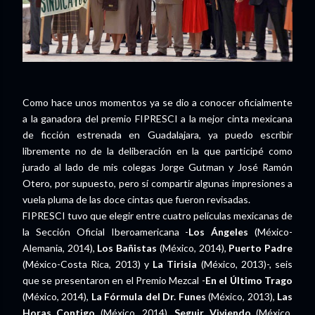
Como hace unos momentos ya se dio a conocer oficialmente
a la ganadora del premio FIPRESCI a la mejor cinta mexicana
de ficción estrenada en Guadalajara, ya puedo escribir
libremente no de la deliberación en la que participé como
jurado al lado de mis colegas Jorge Gutman y José Ramón
Otero, por supuesto, pero sí compartir algunas impresiones a
vuela pluma de las doce cintas que fueron revisadas.
FIPRESCI tuvo que elegir entre cuatro películas mexicanas de
la Sección Oficial Iberoamericana -
Los Ángeles
(México-
Alemania, 2014),
Los Bañistas
(México, 2014),
Puerto Padre
(México-Costa Rica, 2013) y
La Tirisia
(México, 2013)-, seis
que se presentaron en el Premio Mezcal -
En el Último Trago
(México, 2014),
La Fórmula del Dr. Funes
(México, 2013),
Las
Horas Contigo
(México, 2014),
Seguir Viviendo
(México,