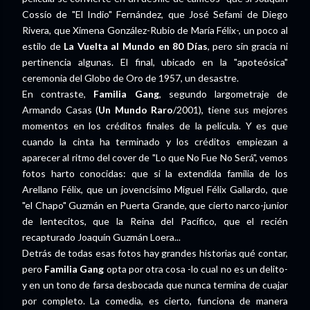
Cossío de "El Indio" Fernández, que José Sefami de Diego
Rivera, que Ximena González-Rubio de María Félix-, un poco al
estilo de
La Vuelta al Mundo en 80 Días
, pero sin gracia ni
pertinencia algunas. El final, ubicado en la "apoteósica"
ceremonia del Globo de Oro de 1957, un desastre.
En contraste,
Familia Gang
, segundo largometraje de
Armando Casas (
Un Mundo Raro
/2001), tiene sus mejores
momentos en los créditos finales de la película. Y es que
cuando la cinta ha terminado y los créditos empiezan a
aparecer al ritmo del cover de "Lo que No Fue No Será", vemos
fotos harto conocidas: que si la extendida familia de los
Arellano Félix, que un jovencísimo Miguel Félix Gallardo, que
"el Chapo" Guzmán en Puerta Grande, que cierto narco-junior
de lentecitos, que la Reina del Pacífico, que el recién
recapturado Joaquín Guzmán Loera...
Detrás de todas esas fotos hay grandes historias qué contar,
pero
Familia Gang
opta por otra cosa -lo cual no es un delito-
y en un tono de farsa desbocada que nunca termina de cuajar
por completo. La comedia, es cierto, funciona de manera